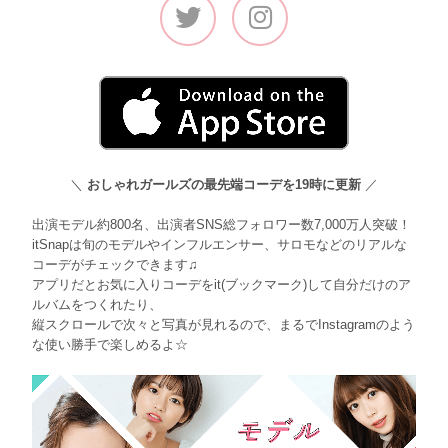
＼
おしゃれガールズの最先端コーデを19時に更新
／
出演モデル約800名、出演者SNS総フォロワー数7,000万人突破！
itSnapは旬のモデルやインフルエンサー、サロモなどのリアルな
コーデがチェックできます♫
アプリだとお気に入りコーデをit(ブックマーク)して自分だけのア
ルバムをつくれたり、
縦スクロールで次々と写真が見れるので、まるでInstagramのよう
な使い勝手で楽しめるよ☆