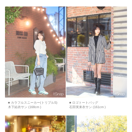
■ カラフルスニーカー(トリプルS)
■ ロゴトートバッグ
木下結衣サン (168cm )
石田実来衣サン (161cm )