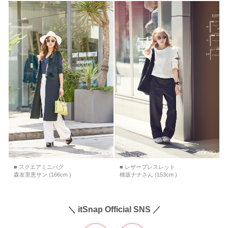
■ スクエアミニバグ
■ レザーブレスレット
森友里恵サン (166cm )
桃坂ナナさん (153cm )
＼ itSnap Official SNS ／