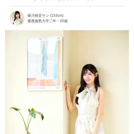
篠川桃音サン (153cm)
慶應義塾大学二年・20歳