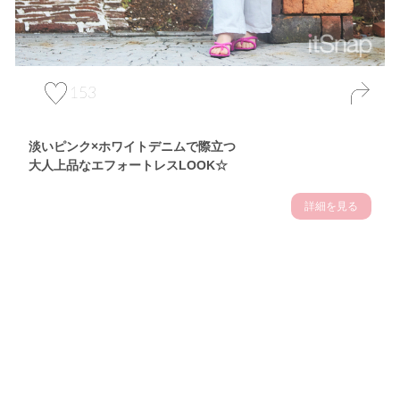
153
淡いピンク×ホワイトデニムで際立つ
大人上品なエフォートレスLOOK☆
詳細を見る
Theme
7.10
【2026年7月(3／13)】
夏の日差しを味方にする
Fri
アクティブおしゃれSNAP♪＠東京
佐久間英凜サン (163cm)
東京調理製菓専門学校一年・24歳