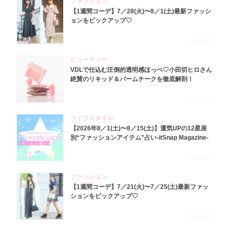
ファッション
【1週間コーデ】7／28(火)〜8／1(土)最新ファッシ
ョンをピックアップ♡
2026.8.5
ビューティー
VDLで仕込む圧倒的透明感ほっぺ♡小田切ヒロさん
絶賛のリキッド＆バームチークを徹底解剖！
2026.8.4
ライフスタイル
【2026年8／1(土)〜8／15(土)】運気UPの12星座
別“ファッションアイテム”占い-itSnap Magazine-
2026.8.1
ファッション
【1週間コーデ】7／21(火)〜7／25(土)最新ファッ
ションをピックアップ♡
2026.7.29