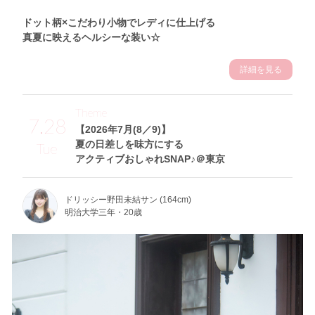
ドット柄×こだわり小物でレディに仕上げる
真夏に映えるヘルシーな装い☆
詳細を見る
Theme
7.28
【2026年7月(8／9)】
夏の日差しを味方にする
Tue
アクティブおしゃれSNAP♪＠東京
ドリッシー野田未結サン (164cm)
明治大学三年・20歳