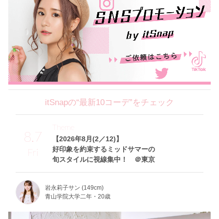
itSnapの“最新10コーデ”をチェック
Theme
8.7
【2026年8月(2／12)】
好印象を約束するミッドサマーの
Fri
旬スタイルに視線集中！ ＠東京
岩永莉子サン (149cm)
青山学院大学二年・20歳