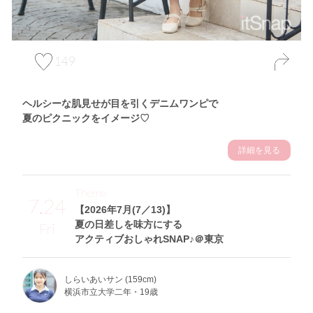
149
ヘルシーな肌見せが目を引くデニムワンピで
夏のピクニックをイメージ♡
詳細を見る
Theme
7.24
【2026年7月(7／13)】
夏の日差しを味方にする
Fri
アクティブおしゃれSNAP♪＠東京
しらいあいサン (159cm)
横浜市立大学二年・19歳