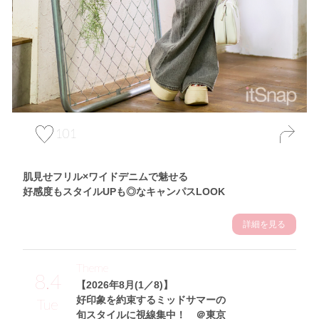
101
肌見せフリル×ワイドデニムで魅せる
好感度もスタイルUPも◎なキャンパスLOOK
詳細を見る
Theme
8.4
【2026年8月(1／8)】
好印象を約束するミッドサマーの
Tue
旬スタイルに視線集中！ ＠東京