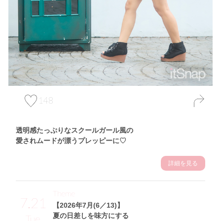
148
透明感たっぷりなスクールガール風の
愛されムードが漂うプレッピーに♡
詳細を見る
Theme
7.21
【2026年7月(6／13)】
夏の日差しを味方にする
Tue