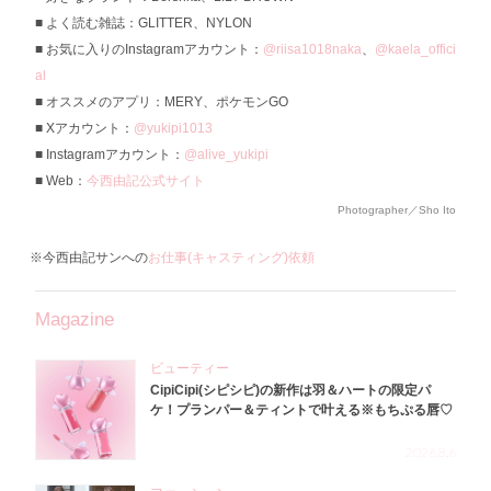
よく読む雑誌：GLITTER、NYLON
お気に入りのInstagramアカウント：
@riisa1018naka
、
@kaela_offici
al
オススメのアプリ：MERY、ポケモンGO
Xアカウント：
@yukipi1013
Instagramアカウント：
@alive_yukipi
Web：
今西由記公式サイト
Photographer／Sho Ito
※今西由記サンへの
お仕事(キャスティング)依頼
Magazine
ビューティー
CipiCipi(シピシピ)の新作は羽＆ハートの限定パ
ケ！プランパー＆ティントで叶える※もちぷる唇♡
2026.8.6