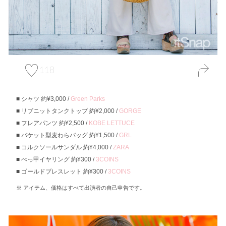
118
シャツ 約¥3,000 /
Green Parks
リブニットタンクトップ 約¥2,000 /
GORGE
フレアパンツ 約¥2,500 /
KOBE LETTUCE
バケット型麦わらバッグ 約¥1,500 /
GRL
コルクソールサンダル 約¥4,000 /
ZARA
べっ甲イヤリング 約¥300 /
3COINS
ゴールドブレスレット 約¥300 /
3COINS
アイテム、価格はすべて出演者の自己申告です。