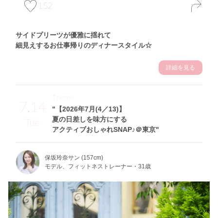
152
サイドプリーツが優雅に揺れて
細見えするお仕事帰りのディナースタイル☆
詳細を見る
Theme
7.14
"【2026年7月(4／13)】
夏の日差しを味方にする
Tue
アクティブおしゃれSNAP♪＠東京"
保坂玲奈サン (157cm)
モデル、フィットネストレーナー・31歳