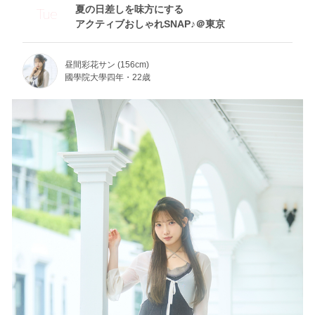
夏の日差しを味方にする
Tue
アクティブおしゃれSNAP♪＠東京
昼間彩花サン (156cm)
國學院大學四年・22歳