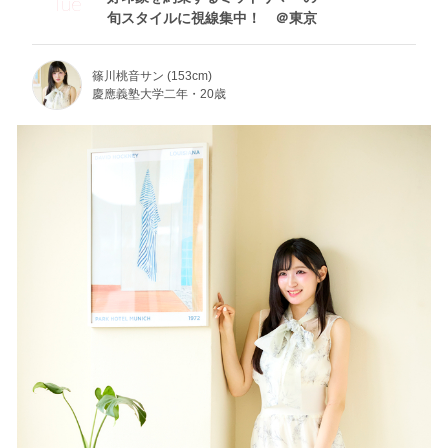
Tue
旬スタイルに視線集中！ ＠東京
篠川桃音サン (153cm)
慶應義塾大学二年・20歳