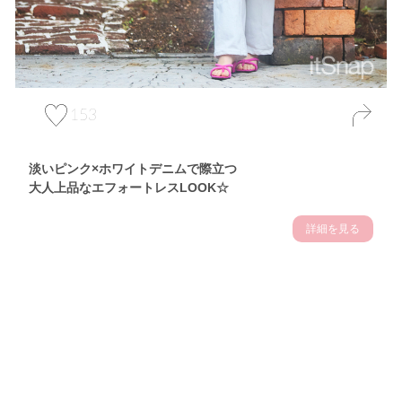
153
淡いピンク×ホワイトデニムで際立つ
大人上品なエフォートレスLOOK☆
詳細を見る
Theme
7.10
【2026年7月(3／13)】
夏の日差しを味方にする
Fri
アクティブおしゃれSNAP♪＠東京
佐久間英凜サン (163cm)