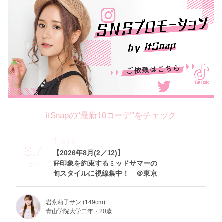
itSnapの“最新10コーデ”をチェック
Theme
8.7
【2026年8月(2／12)】
好印象を約束するミッドサマーの
Fri
旬スタイルに視線集中！ ＠東京
岩永莉子サン (149cm)
青山学院大学二年・20歳