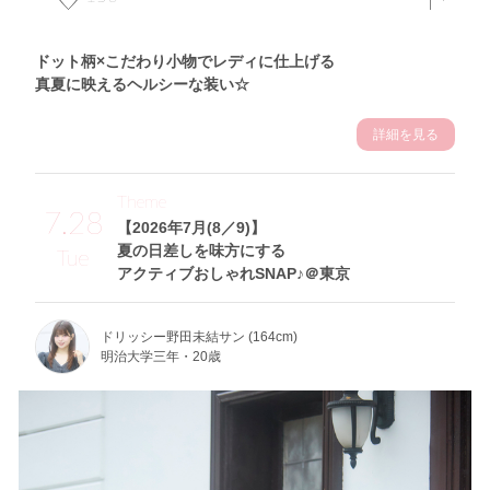
ドット柄×こだわり小物でレディに仕上げる
真夏に映えるヘルシーな装い☆
詳細を見る
Theme
7.28
【2026年7月(8／9)】
夏の日差しを味方にする
Tue
アクティブおしゃれSNAP♪＠東京
ドリッシー野田未結サン (164cm)
明治大学三年・20歳