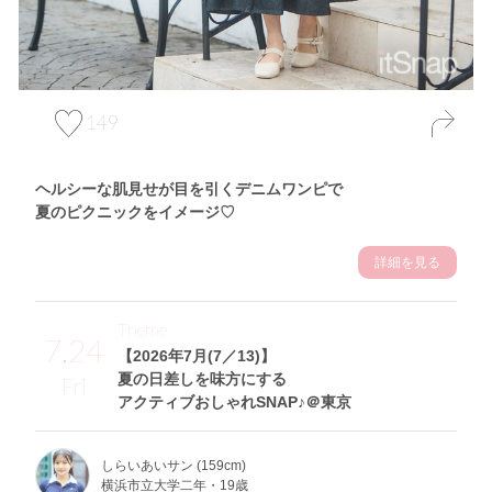
149
ヘルシーな肌見せが目を引くデニムワンピで
夏のピクニックをイメージ♡
詳細を見る
Theme
7.24
【2026年7月(7／13)】
夏の日差しを味方にする
Fri
アクティブおしゃれSNAP♪＠東京
しらいあいサン (159cm)
横浜市立大学二年・19歳