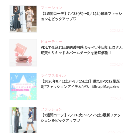
ファッション
【1週間コーデ】7／28(火)〜8／1(土)最新ファッシ
ョンをピックアップ♡
2026.8.5
ビューティー
VDLで仕込む圧倒的透明感ほっぺ♡小田切ヒロさん
絶賛のリキッド＆バームチークを徹底解剖！
2026.8.4
ライフスタイル
【2026年8／1(土)〜8／15(土)】運気UPの12星座
別“ファッションアイテム”占い-itSnap Magazine-
2026.8.1
ファッション
【1週間コーデ】7／21(火)〜7／25(土)最新ファッ
ションをピックアップ♡
2026.7.29