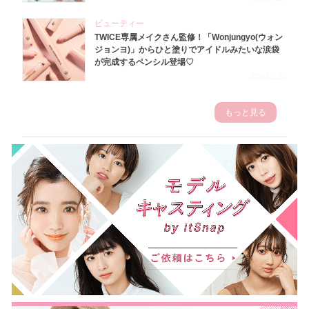
ビューティー
TWICE専属メイクさん監修！「Wonjungyo(ウォン
ジョンヨ)」からひと塗りでアイドルみたいな涙袋
が完成するペンシル登場♡
2023.3.23
もっと見る