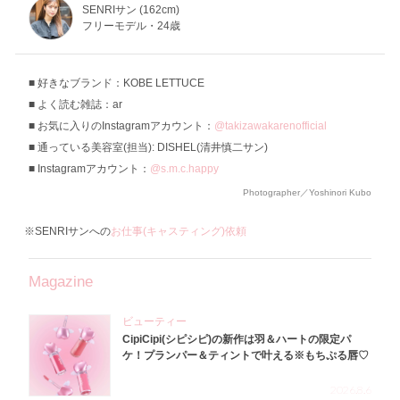
SENRIサン (162cm)
フリーモデル・24歳
好きなブランド：KOBE LETTUCE
よく読む雑誌：ar
お気に入りのInstagramアカウント：
@takizawakarenofficial
通っている美容室(担当): DISHEL(清井慎二サン)
Instagramアカウント：
@s.m.c.happy
Photographer／Yoshinori Kubo
※SENRIサンへの
お仕事(キャスティング)依頼
Magazine
ビューティー
CipiCipi(シピシピ)の新作は羽＆ハートの限定パ
ケ！プランパー＆ティントで叶える※もちぷる唇♡
2026.8.6