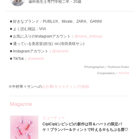
歯科衛生士専門学校二年・20歳
好きなブランド：PUBLUX、titivate、ZARA、GANNI
よく読む雑誌：ViVi
お気に入りのInstagramアカウント：
@nana_shibuya
通っている美容室(担当): nii.(寺田美咲サン)
Instagramアカウント：
@neneriii
TikTok：
＠neneriii
Photographer／Yoshinori Kubo
Cooperation／
AKICHI
※中村寧々サンへの
お仕事(キャスティング)依頼
Magazine
ビューティー
CipiCipi(シピシピ)の新作は羽＆ハートの限定パ
ケ！プランパー＆ティントで叶える※もちぷる唇♡