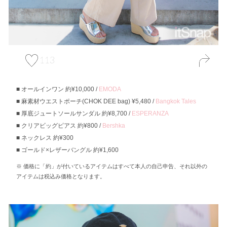
113
オールインワン 約¥10,000 /
EMODA
麻素材ウエストポーチ(CHOK DEE bag) ¥5,480 /
Bangkok Tales
厚底ジュートソールサンダル 約¥8,700 /
ESPERANZA
クリアビッグピアス 約¥800 /
Bershka
ネックレス 約¥300
ゴールド×レザーバングル 約¥1,600
価格に「約」が付いているアイテムはすべて本人の自己申告、それ以外の
アイテムは税込み価格となります。