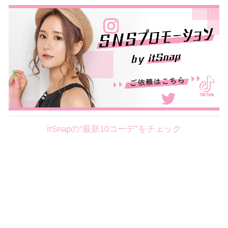
itSnapの“最新10コーデ”をチェック
Theme
8.4
【2026年8月(1／8)】
好印象を約束するミッドサマーの
Tue
旬スタイルに視線集中！ ＠東京
篠川桃音サン (153cm)
慶應義塾大学二年・20歳