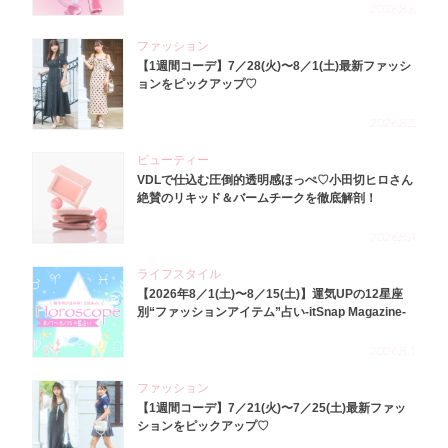
2026.8.6
ファッション
【1週間コーデ】7／28(火)〜8／1(土)最新ファッシ
ョンをピックアップ♡
2026.8.5
ビューティー
VDLで仕込む圧倒的透明感ほっぺ♡小田切ヒロさん
絶賛のリキッド＆バームチークを徹底解剖！
2026.8.4
ライフスタイル
【2026年8／1(土)〜8／15(土)】運気UPの12星座
別“ファッションアイテム”占い-itSnap Magazine-
2026.8.1
ファッション
【1週間コーデ】7／21(火)〜7／25(土)最新ファッ
ションをピックアップ♡