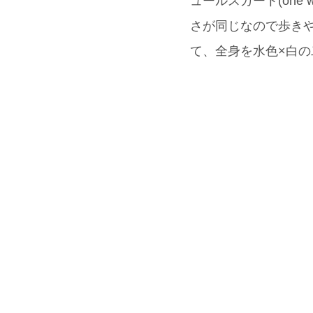
ュールスカート(one
さが同じなので歩きや
て、全身を水色×白の