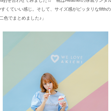
 way)を合わせてみました☆ 靴はHeatherの厚底サン
すくていい感じ。そして、サイズ感がピッタリなfifth
二色でまとめました♪」