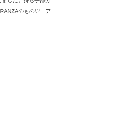
せました。持ち手部分
RANZAのもの♡ ア