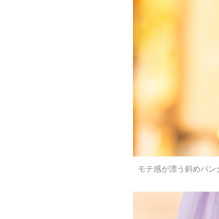
モテ感が漂う斜めバン