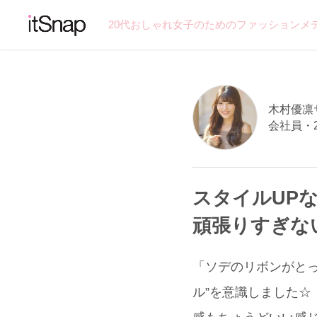
20代おしゃれ女子のためのファッションメ
木村優凛サン
会社員・
スタイルUP
頑張りすぎな
「ソデのリボンがとって
ル”を意識しました