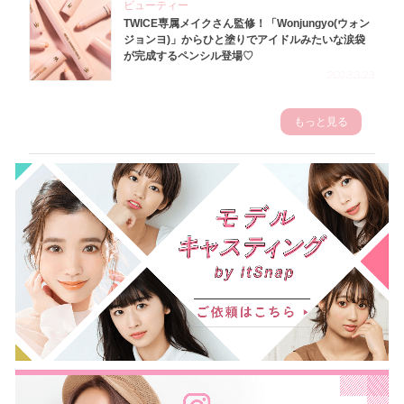
ビューティー
TWICE専属メイクさん監修！「Wonjungyo(ウォン
ジョンヨ)」からひと塗りでアイドルみたいな涙袋
が完成するペンシル登場♡
2023.3.23
もっと見る