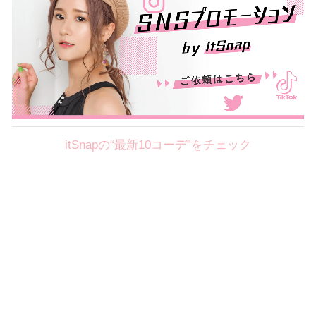
itSnapの“最新10コーデ”をチェック
Theme
8.7
【2026年8月(2／12)】
好印象を約束するミッドサマーの
Fri
旬スタイルに視線集中！ ＠東京
岩永莉子サン (149cm)
青山学院大学二年・20歳