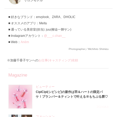
サロンモデル
好きなブランド：envylook、ZARA、DHOLIC
オススメのアプリ：Meitu
通っている美容室(担当): juu(柳迫一輝サン)
Instagramアカウント：
@___c.chan__
Web：
Anèm
Photographer／Michihiro Shimizu
※加藤千香子サンへの
お仕事(キャスティング)依頼
Magazine
ビューティー
CipiCipi(シピシピ)の新作は羽＆ハートの限定パ
ケ！プランパー＆ティントで叶える※もちぷる唇♡
2026.8.6
ファッション