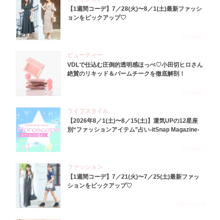
【1週間コーデ】7／28(火)〜8／1(土)最新ファッシ
ョンをピックアップ♡
2026.8.5
ビューティー
VDLで仕込む圧倒的透明感ほっぺ♡小田切ヒロさん
絶賛のリキッド＆バームチークを徹底解剖！
2026.8.4
ライフスタイル
【2026年8／1(土)〜8／15(土)】運気UPの12星座
別“ファッションアイテム”占い-itSnap Magazine-
2026.8.1
ファッション
【1週間コーデ】7／21(火)〜7／25(土)最新ファッ
ションをピックアップ♡
2026.7.29