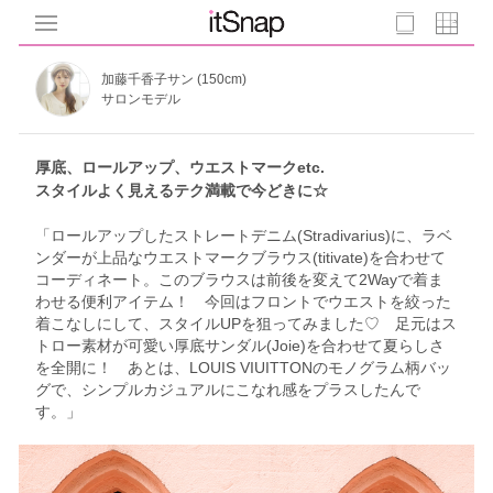
加藤千香子サン (150cm)
サロンモデル
厚底、ロールアップ、ウエストマークetc.
スタイルよく見えるテク満載で今どきに☆
「ロールアップしたストレートデニム(Stradivarius)に、ラベ
ンダーが上品なウエストマークブラウス(titivate)を合わせて
コーディネート。このブラウスは前後を変えて2Wayで着ま
わせる便利アイテム！ 今回はフロントでウエストを絞った
着こなしにして、スタイルUPを狙ってみました♡ 足元はス
トロー素材が可愛い厚底サンダル(Joie)を合わせて夏らしさ
を全開に！ あとは、LOUIS VIUITTONのモノグラム柄バッ
グで、シンプルカジュアルにこなれ感をプラスしたんで
す。」