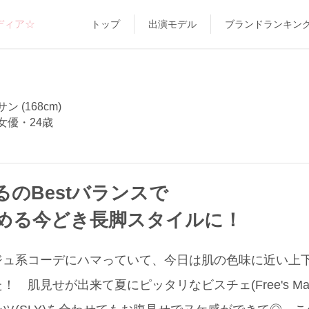
ディア☆
トップ
出演モデル
ブランドランキン
 (168cm)
女優・24歳
のBestバランスで
集める今どき長脚スタイルに！
ジュ系コーデにハマっていて、今日は肌の色味に近い上
 肌見せが出来て夏にピッタリなビスチェ(Free's Ma