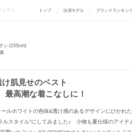
ディア☆
トップ
出演モデル
ブランドランキン
 (155cm)
歳
透け肌見せのベスト
、最高潮な着こなしに！
ールホワイトの色味&透け感のあるデザインにひかれたZ
ラルスタイル”にしてみました♪ 小物も夏仕様のアイテ