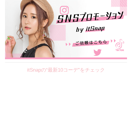
itSnapの“最新10コーデ”をチェック
Theme
8.7
【2026年8月(2／12)】
好印象を約束するミッドサマーの
Fri
旬スタイルに視線集中！ ＠東京
岩永莉子サン (149cm)
青山学院大学二年・20歳