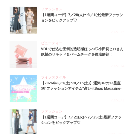
ファッション
【1週間コーデ】7／28(火)〜8／1(土)最新ファッシ
ョンをピックアップ♡
2026.8.5
ビューティー
VDLで仕込む圧倒的透明感ほっぺ♡小田切ヒロさん
絶賛のリキッド＆バームチークを徹底解剖！
2026.8.4
ライフスタイル
【2026年8／1(土)〜8／15(土)】運気UPの12星座
別“ファッションアイテム”占い-itSnap Magazine-
2026.8.1
ファッション
【1週間コーデ】7／21(火)〜7／25(土)最新ファッ
ションをピックアップ♡