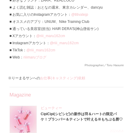
好きなブランド：ZARA、REALCOCO
よく読む雑誌：おとなの週末、東京カレンダー、dancyu
お気に入りのInstagramアカウント：
@titivatejp
オススメのアプリ：UNUM、Nike Training Club
通っている美容室(担当): HAIR DERA'S(神山啓佑サン)
Xアカウント：
@riii_maru162cm
Instagramアカウント：
@riii_maru162cm
TikTok：
@riii_maru162cm
Web：
riiimaruブログ
Photographer／Toru Hasumi
※りーまるサンへの
お仕事(キャスティング)依頼
Magazine
ビューティー
CipiCipi(シピシピ)の新作は羽＆ハートの限定パ
ケ！プランパー＆ティントで叶える※もちぷる唇♡
2026.8.6