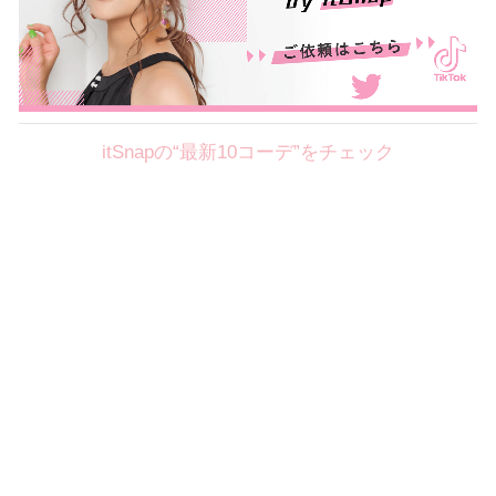
itSnapの“最新10コーデ”をチェック
Theme
8.7
【2026年8月(2／12)】
好印象を約束するミッドサマーの
Fri
旬スタイルに視線集中！ ＠東京
岩永莉子サン (149cm)
青山学院大学二年・20歳