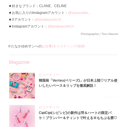
好きなブランド：CLANE、CELINE
お気に入りのInstagramアカウント：
@yuuuuukko_
Xアカウント：
@tanakayume14
Instagramアカウント：
@tanakayume14
Photographer／Toru Hasumi
※たなかゆめサンへの
お仕事(キャスティング)依頼
Magazine
ビューティー
韓国発「Verries(ベリーズ)」が日本上陸♡リアル使
いしたいベース＆リップを徹底解説！
2026.8.10
ビューティー
CipiCipi(シピシピ)の新作は羽＆ハートの限定パ
ケ！プランパー＆ティントで叶える※もちぷる唇♡