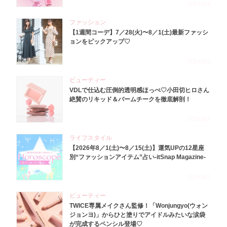
2026.8.6
ファッション
【1週間コーデ】7／28(火)〜8／1(土)最新ファッシ
ョンをピックアップ♡
2026.8.5
ビューティー
VDLで仕込む圧倒的透明感ほっぺ♡小田切ヒロさん
絶賛のリキッド＆バームチークを徹底解剖！
2026.8.4
ライフスタイル
【2026年8／1(土)〜8／15(土)】運気UPの12星座
別“ファッションアイテム”占い-itSnap Magazine-
2026.8.1
ビューティー
TWICE専属メイクさん監修！「Wonjungyo(ウォン
ジョンヨ)」からひと塗りでアイドルみたいな涙袋
が完成するペンシル登場♡