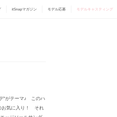
グ
itSnapマガジン
モデル応募
モデルキャスティング
トコーデ”がテーマ♪ このハ
のお気に入り！ それ