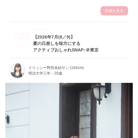
詳細を見る
Theme
7.28
【2026年7月(8／9)】
夏の日差しを味方にする
Tue
アクティブおしゃれSNAP♪＠東京
ドリッシー野田未結サン (164cm)
明治大学三年・20歳