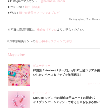
Instagramアカウント：
@hatanaka_naomi
YouTube：
畑中 奈緒美
Web：
畑中奈緒美オフィシャルブログ
Photographer／Toru Hasumi
※写真の商用利用は、
株式会社アフロ
よりご購入ください。
※畑中奈緒美サンへの
お仕事(キャスティング)依頼
Magazine
ビューティー
韓国発「Verries(ベリーズ)」が日本上陸♡リアル使
いしたいベース＆リップを徹底解説！
2026.8.10
ビューティー
CipiCipi(シピシピ)の新作は羽＆ハートの限定パ
ケ！プランパー＆ティントで叶える※もちぷる唇♡