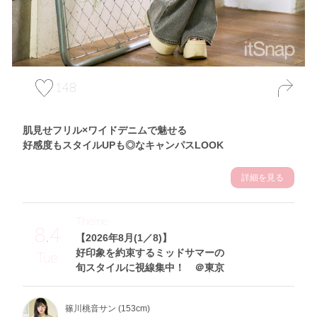
148
肌見せフリル×ワイドデニムで魅せる
好感度もスタイルUPも◎なキャンパスLOOK
詳細を見る
Theme
8.4
【2026年8月(1／8)】
好印象を約束するミッドサマーの
Tue
旬スタイルに視線集中！ ＠東京
篠川桃音サン (153cm)