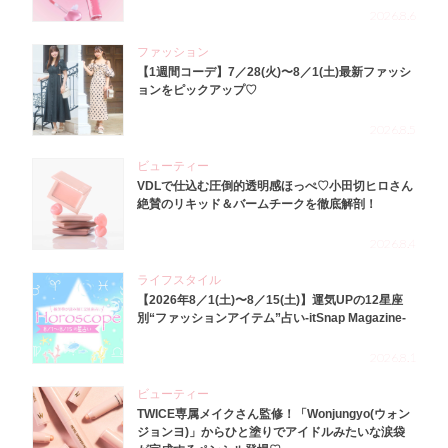
2026.8.6
ファッション
【1週間コーデ】7／28(火)〜8／1(土)最新ファッシ
ョンをピックアップ♡
2026.8.5
ビューティー
VDLで仕込む圧倒的透明感ほっぺ♡小田切ヒロさん
絶賛のリキッド＆バームチークを徹底解剖！
2026.8.4
ライフスタイル
【2026年8／1(土)〜8／15(土)】運気UPの12星座
別“ファッションアイテム”占い-itSnap Magazine-
2026.8.1
ビューティー
TWICE専属メイクさん監修！「Wonjungyo(ウォン
ジョンヨ)」からひと塗りでアイドルみたいな涙袋