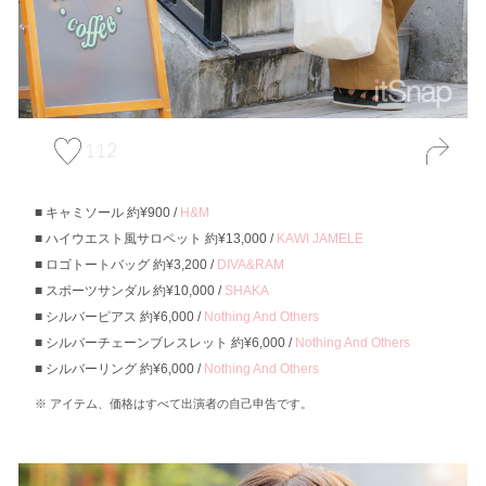
112
キャミソール 約¥900 /
H&M
ハイウエスト風サロペット 約¥13,000 /
KAWI JAMELE
ロゴトートバッグ 約¥3,200 /
DIVA&RAM
スポーツサンダル 約¥10,000 /
SHAKA
シルバーピアス 約¥6,000 /
Nothing And Others
シルバーチェーンブレスレット 約¥6,000 /
Nothing And Others
シルバーリング 約¥6,000 /
Nothing And Others
アイテム、価格はすべて出演者の自己申告です。