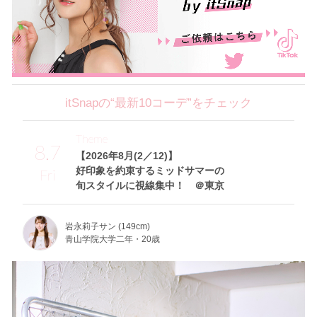
itSnapの“最新10コーデ”をチェック
Theme
8.7
【2026年8月(2／12)】
好印象を約束するミッドサマーの
Fri
旬スタイルに視線集中！ ＠東京
岩永莉子サン (149cm)
青山学院大学二年・20歳