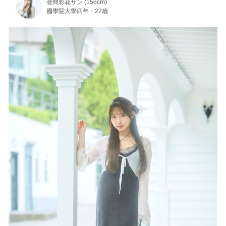
昼間彩花サン (156cm)
國學院大學四年・22歳