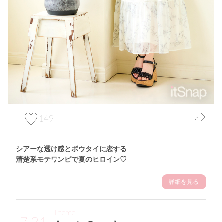
149
シアーな透け感とボウタイに恋する
清楚系モテワンピで夏のヒロイン♡
詳細を見る
Theme
7.31