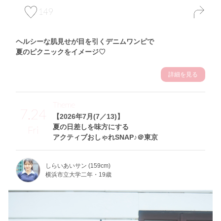
149
ヘルシーな肌見せが目を引くデニムワンピで
夏のピクニックをイメージ♡
詳細を見る
Theme
7.24
【2026年7月(7／13)】
夏の日差しを味方にする
Fri
アクティブおしゃれSNAP♪＠東京
しらいあいサン (159cm)
横浜市立大学二年・19歳