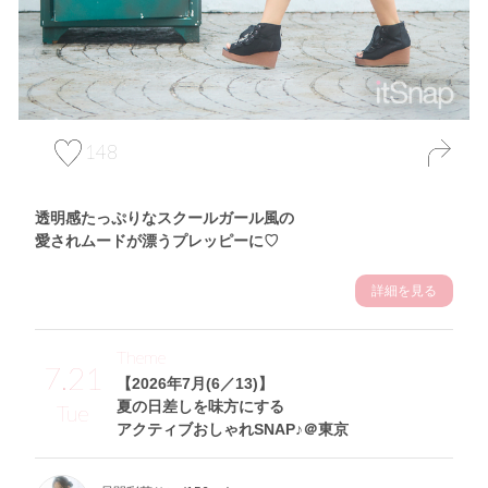
148
透明感たっぷりなスクールガール風の
愛されムードが漂うプレッピーに♡
詳細を見る
Theme
7.21
【2026年7月(6／13)】
夏の日差しを味方にする
Tue
アクティブおしゃれSNAP♪＠東京