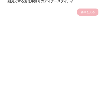
細見えするお仕事帰りのディナースタイル☆
詳細を見る
Theme
7.14
"【2026年7月(4／13)】
夏の日差しを味方にする
Tue
アクティブおしゃれSNAP♪＠東京"
保坂玲奈サン (157cm)
モデル、フィットネストレーナー・31歳