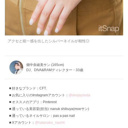
アクセと統一感を出したシルバーネイルが相性◎
畑中奈緒美サン (165cm)
DJ、DIVA&RAMディレクター・33歳
好きなブランド：CFT.
お気に入りのInstagramアカウント：
@deejaysoda
オススメのアプリ：Pinterest
通っている美容室(担当): nanuk shibuya(moeサン)
通っているネイルサロン：pas a pas nail
Xアカウント：
@hatanaka_naomi