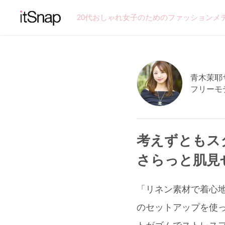
20代おしゃれ女子のためのファッションメ
青木茉耶サン
フリーモ
考えずともス
さらっと肌見
「リネン素材で着心地最
のセットアップを使