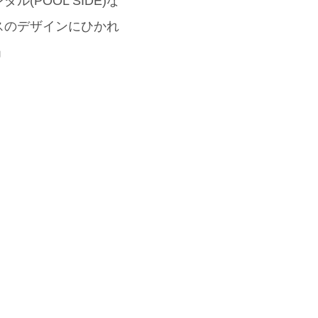
POOL SIDE)な
スのデザインにひかれ
」