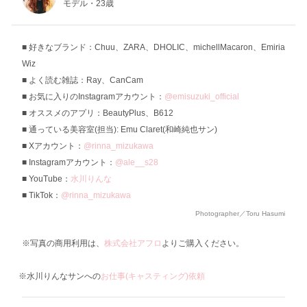
モデル・23歳
好きなブランド：Chuu、ZARA、DHOLIC、michellMacaron、Emiria
Wiz
よく読む雑誌：Ray、CanCam
お気に入りのInstagramアカウント：
@emisuzuki_official
オススメのアプリ：BeautyPlus、B612
通っている美容室(担当): Emu Claret(和崎純也サン)
Xアカウント：
@rinna_mizukawa
Instagramアカウント：
@ale__s28
YouTube：
水川りんな
TikTok：
@rinna_mizukawa
Photographer／Toru Hasumi
※写真の商用利用は、
株式会社アフロ
よりご購入ください。
※水川りんなサンへの
お仕事(キャスティング)依頼