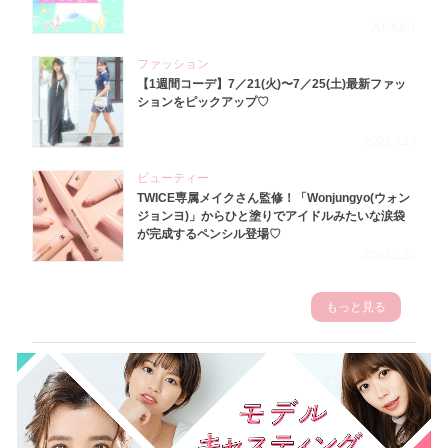
2026.8.1
ファッション
【1週間コーデ】7／21(火)〜7／25(土)最新ファッ
ションをピックアップ♡
2026.7.29
ビューティー
TWICE専属メイクさん監修！「Wonjungyo(ウォン
ジョンヨ)」からひと塗りでアイドルみたいな涙袋
が完成するペンシル登場♡
2023.3.23
もっと見る