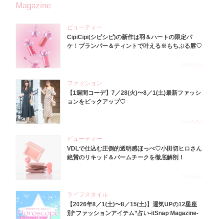
Magazine
ビューティー
CipiCipi(シピシピ)の新作は羽＆ハートの限定パ
ケ！プランパー＆ティントで叶える※もちぷる唇♡
2026.8.6
ファッション
【1週間コーデ】7／28(火)〜8／1(土)最新ファッシ
ョンをピックアップ♡
2026.8.5
ビューティー
VDLで仕込む圧倒的透明感ほっぺ♡小田切ヒロさん
絶賛のリキッド＆バームチークを徹底解剖！
2026.8.4
ライフスタイル
【2026年8／1(土)〜8／15(土)】運気UPの12星座
別“ファッションアイテム”占い-itSnap Magazine-