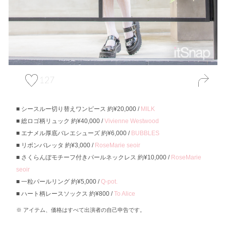
127
シースルー切り替えワンピース 約¥20,000 /
MILK
総ロゴ柄リュック 約¥40,000 /
Vivienne Westwood
エナメル厚底バレエシューズ 約¥6,000 /
BUBBLES
リボンバレッタ 約¥3,000 /
RoseMarie seoir
さくらんぼモチーフ付きパールネックレス 約¥10,000 /
RoseMarie
seoir
一粒パールリング 約¥5,000 /
Q-pot.
ハート柄レースソックス 約¥800 /
To Alice
アイテム、価格はすべて出演者の自己申告です。