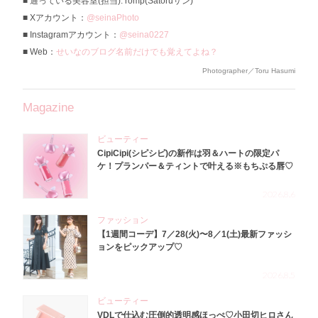
通っている美容室(担当): romp(Satoruサン)
Xアカウント：
@seinaPhoto
Instagramアカウント：
@seina0227
Web：
せいなのブログ名前だけでも覚えてよね？
Photographer／Toru Hasumi
Magazine
ビューティー
CipiCipi(シピシピ)の新作は羽＆ハートの限定パ
ケ！プランパー＆ティントで叶える※もちぷる唇♡
2026.8.6
ファッション
【1週間コーデ】7／28(火)〜8／1(土)最新ファッシ
ョンをピックアップ♡
2026.8.5
ビューティー
VDLで仕込む圧倒的透明感ほっぺ♡小田切ヒロさん