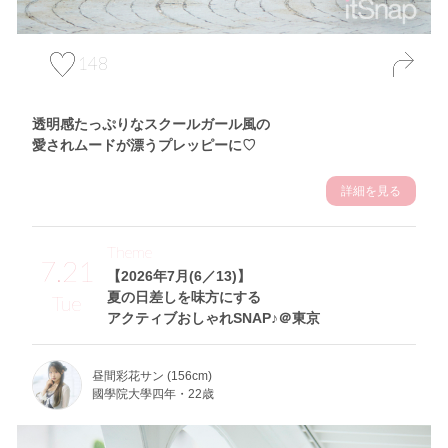
148
透明感たっぷりなスクールガール風の
愛されムードが漂うプレッピーに♡
詳細を見る
Theme
7.21
【2026年7月(6／13)】
夏の日差しを味方にする
Tue
アクティブおしゃれSNAP♪＠東京
昼間彩花サン (156cm)
國學院大學四年・22歳