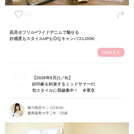
123
肌見せフリル×ワイドデニムで魅せる
好感度もスタイルUPも◎なキャンパスLOOK
詳細を見る
Theme
8.4
【2026年8月(1／8)】
好印象を約束するミッドサマーの
Tue
旬スタイルに視線集中！ ＠東京
篠川桃音サン (153cm)
慶應義塾大学二年・20歳