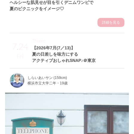
ヘルシーな肌見せが目を引くデニムワンピで
夏のピクニックをイメージ♡
詳細を見る
Theme
7.24
【2026年7月(7／13)】
夏の日差しを味方にする
Fri
アクティブおしゃれSNAP♪＠東京
しらいあいサン (159cm)
横浜市立大学二年・19歳