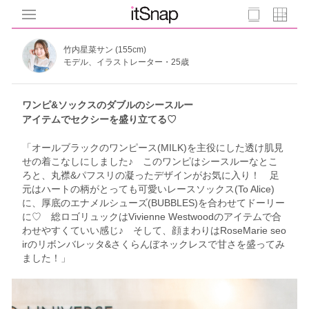
竹内星菜サン (155cm)
モデル、イラストレーター・25歳
ワンピ&ソックスのダブルのシースルー
アイテムでセクシーを盛り立てる♡
「オールブラックのワンピース(MILK)を主役にした透け肌見
せの着こなしにしました♪ このワンピはシースルーなとこ
ろと、丸襟&パフスリの凝ったデザインがお気に入り！ 足
元はハートの柄がとっても可愛いレースソックス(To Alice)
に、厚底のエナメルシューズ(BUBBLES)を合わせてドーリー
に♡ 総ロゴリュックはVivienne Westwoodのアイテムで合
わせやすくていい感じ♪ そして、顔まわりはRoseMarie seo
irのリボンバレッタ&さくらんぼネックレスで甘さを盛ってみ
ました！」