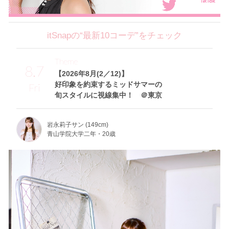
itSnapの“最新10コーデ”をチェック
Theme
8.7
【2026年8月(2／12)】
好印象を約束するミッドサマーの
Fri
旬スタイルに視線集中！ ＠東京
岩永莉子サン (149cm)
青山学院大学二年・20歳