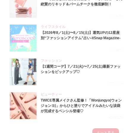
絶賛のリキッド＆バームチークを徹底解剖！
2026.8.4
ライフスタイル
【2026年8／1(土)〜8／15(土)】運気UPの12星座
別“ファッションアイテム”占い-itSnap Magazine-
2026.8.1
ファッション
【1週間コーデ】7／21(火)〜7／25(土)最新ファッ
ションをピックアップ♡
2026.7.29
ビューティー
TWICE専属メイクさん監修！「Wonjungyo(ウォン
ジョンヨ)」からひと塗りでアイドルみたいな涙袋
が完成するペンシル登場♡
2023.3.23
もっと見る