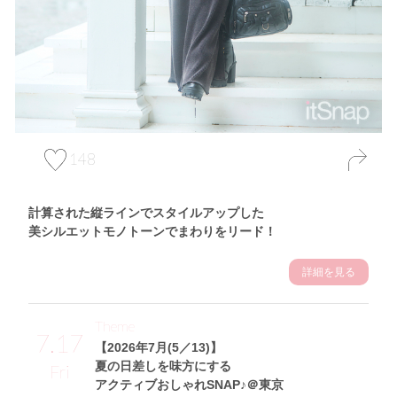
148
計算された縦ラインでスタイルアップした
美シルエットモノトーンでまわりをリード！
詳細を見る
Theme
7.17
【2026年7月(5／13)】
夏の日差しを味方にする
Fri
アクティブおしゃれSNAP♪＠東京