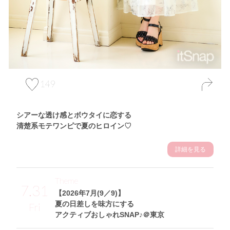
149
シアーな透け感とボウタイに恋する
清楚系モテワンピで夏のヒロイン♡
詳細を見る
Theme
7.31
【2026年7月(9／9)】
夏の日差しを味方にする
Fri
アクティブおしゃれSNAP♪＠東京