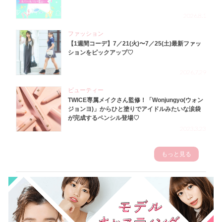
2026.8.1
ファッション
【1週間コーデ】7／21(火)〜7／25(土)最新ファッ
ションをピックアップ♡
2026.7.29
ビューティー
TWICE専属メイクさん監修！「Wonjungyo(ウォン
ジョンヨ)」からひと塗りでアイドルみたいな涙袋
が完成するペンシル登場♡
2023.3.23
もっと見る