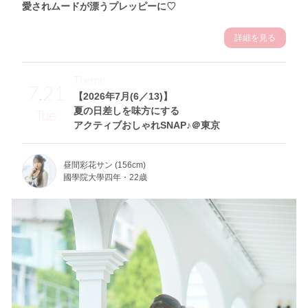
愛されムードが漂うプレッピーに♡
詳細を見る
Theme
7.21
【2026年7月(6／13)】
夏の日差しを味方にする
Tue
アクティブおしゃれSNAP♪＠東京
昼間彩花サン (156cm)
國學院大學四年・22歳