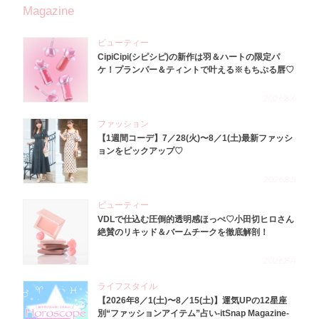
Magazine
ビューティー
CipiCipi(シピシピ)の新作は羽＆ハートの限定パ
ケ！プランパー＆ティントで叶える※もちぷる唇♡
2026.8.6
ファッション
【1週間コーデ】7／28(火)〜8／1(土)最新ファッシ
ョンをピックアップ♡
2026.8.5
ビューティー
VDLで仕込む圧倒的透明感ほっぺ♡小田切ヒロさん
絶賛のリキッド＆バームチークを徹底解剖！
2026.8.4
ライフスタイル
【2026年8／1(土)〜8／15(土)】運気UPの12星座
別“ファッションアイテム”占い-itSnap Magazine-