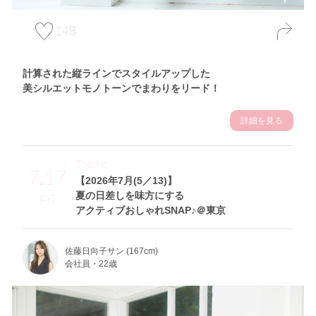
148
計算された縦ラインでスタイルアップした
美シルエットモノトーンでまわりをリード！
詳細を見る
Theme
7.17
【2026年7月(5／13)】
夏の日差しを味方にする
Fri
アクティブおしゃれSNAP♪＠東京
佐藤日向子サン (167cm)
会社員・22歳