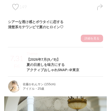
149
シアーな透け感とボウタイに恋する
清楚系モテワンピで夏のヒロイン♡
詳細を見る
Theme
7.31
【2026年7月(9／9)】
夏の日差しを味方にする
Fri
アクティブおしゃれSNAP♪＠東京
佐藤かれんサン (155cm)
アイドル・25歳