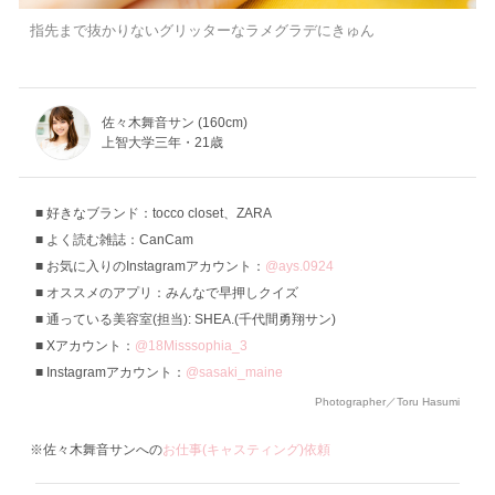
指先まで抜かりないグリッターなラメグラデにきゅん
佐々木舞音サン (160cm)
上智大学三年・21歳
好きなブランド：tocco closet、ZARA
よく読む雑誌：CanCam
お気に入りのInstagramアカウント：
@ays.0924
オススメのアプリ：みんなで早押しクイズ
通っている美容室(担当): SHEA.(千代間勇翔サン)
Xアカウント：
@18Misssophia_3
Instagramアカウント：
@sasaki_maine
Photographer／Toru Hasumi
※佐々木舞音サンへの
お仕事(キャスティング)依頼