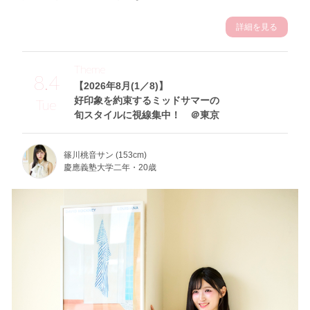
詳細を見る
Theme
8.4
【2026年8月(1／8)】
好印象を約束するミッドサマーの
Tue
旬スタイルに視線集中！ ＠東京
篠川桃音サン (153cm)
慶應義塾大学二年・20歳