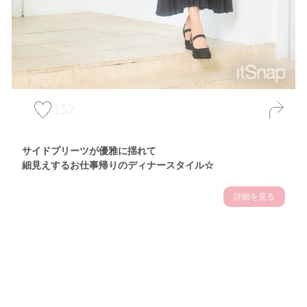
152
サイドプリーツが優雅に揺れて
細見えするお仕事帰りのディナースタイル☆
詳細を見る
Theme
7.14
"【2026年7月(4／13)】
夏の日差しを味方にする
Tue
アクティブおしゃれSNAP♪＠東京"