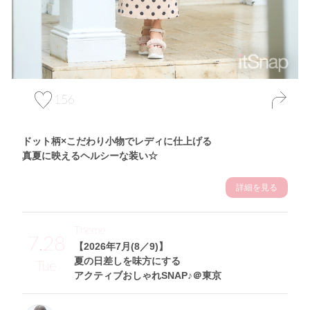
156
ドット柄×こだわり小物でレディに仕上げる
真夏に映えるヘルシーな装い☆
詳細を見る
Theme
7.28
【2026年7月(8／9)】
夏の日差しを味方にする
Tue
アクティブおしゃれSNAP♪＠東京