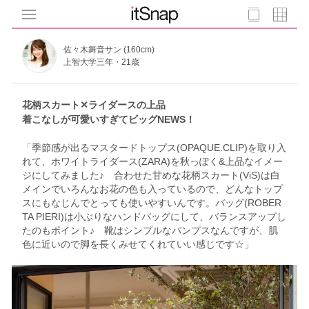
佐々木舞音サン (160cm)
上智大学三年・21歳
花柄スカート✕ライダースの上品
着こなしが可愛いすぎてビッグNEWS！
「季節感が出るマスタードトップス(OPAQUE.CLIP)を取り入
れて、ホワイトライダース(ZARA)を秋っぽく&上品なイメー
ジにしてみました♪ 合わせた甘めな花柄スカート(ViS)は白
メインでいろんなお花の色も入っているので、どんなトップ
スにもなじんでとっても使いやすいんです。バッグ(ROBER
TA PIERI)は小ぶりなハンドバッグにして、バランスアップし
たのもポイント♪ 靴はシンプルなパンプスなんですが、肌
色に近いので脚を長くみせてくれていい感じです☆」