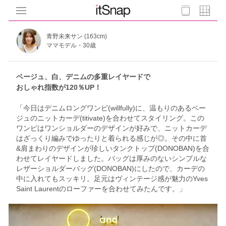
青野未来サン (163cm)
ママモデル・30歳
ベージュ、白、デニムの多重レイヤードで
おしゃれ指数が120％UP！
「今日はデニムロングワンピ(willfully)に、温もりのあるベー
ジュのニットカーデ(titivate)を合わせてスタイリング。この
ワンピはワンショルダーのデザインが好みで、ニットカーデ
はざっくり編みでゆったりと着られる感じが◎。その中に首
&肩まわりのデザインが珍しいタンクトップ(DONOBAN)を合
わせてレイヤードしました。バッグは厚みのないシンプルな
レザーショルダーバッグ(DONOBAN)にしたので、カーデの
中に入れてもスッキリ。足元はヴィンテージ感が魅力のYves
Saint Laurentのローファーを合わせてみたんです。」