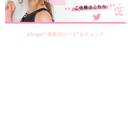
itSnapの“最新10コーデ”をチェック
Theme
8.7
【2026年8月(2／12)】
好印象を約束するミッドサマーの
Fri
旬スタイルに視線集中！ ＠東京
岩永莉子サン (149cm)
青山学院大学二年・20歳