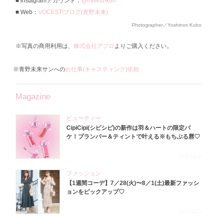
Instagramアカウント：
@miiikunkun
Web：
VOCEST!ブログ(青野未来)
Photographer／Yoshinori Kubo
※写真の商用利用は、
株式会社アフロ
よりご購入ください。
※青野未来サンへの
お仕事(キャスティング)依頼
Magazine
ビューティー
CipiCipi(シピシピ)の新作は羽＆ハートの限定パ
ケ！プランパー＆ティントで叶える※もちぷる唇♡
2026.8.6
ファッション
【1週間コーデ】7／28(火)〜8／1(土)最新ファッシ
ョンをピックアップ♡
2026.8.5