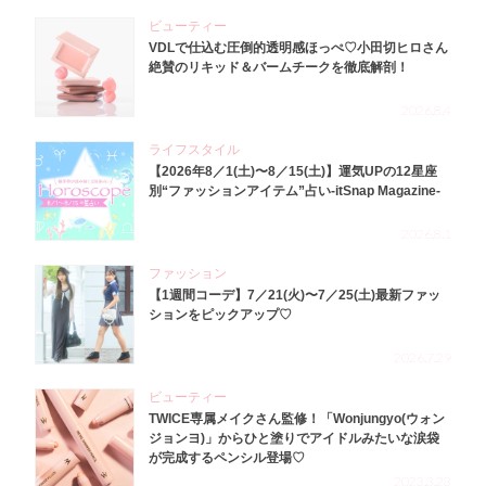
ビューティー
VDLで仕込む圧倒的透明感ほっぺ♡小田切ヒロさん
絶賛のリキッド＆バームチークを徹底解剖！
2026.8.4
ライフスタイル
【2026年8／1(土)〜8／15(土)】運気UPの12星座
別“ファッションアイテム”占い-itSnap Magazine-
2026.8.1
ファッション
【1週間コーデ】7／21(火)〜7／25(土)最新ファッ
ションをピックアップ♡
2026.7.29
ビューティー
TWICE専属メイクさん監修！「Wonjungyo(ウォン
ジョンヨ)」からひと塗りでアイドルみたいな涙袋
が完成するペンシル登場♡
2023.3.23