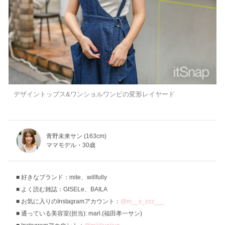
デザイントップス&ワンショルワンピの変形レイヤード
青野未来サン (163cm)
ママモデル・30歳
好きなブランド：mite、willfully
よく読む雑誌：GISELe、BAILA
お気に入りのInstagramアカウント：
@m__s_zzz___
通っている美容室(担当): marl.(福田孝一サン)