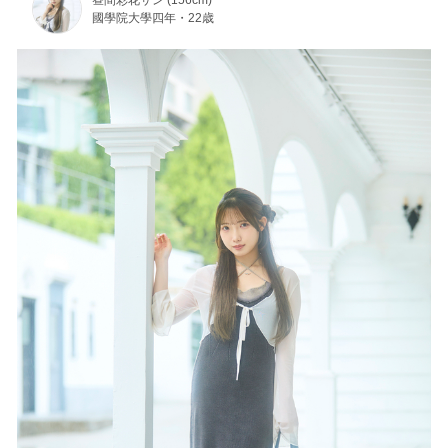
昼間彩花サン (156cm)
國學院大學四年・22歳