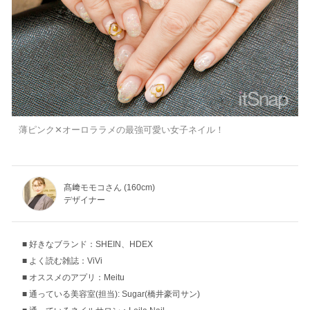
薄ピンク✕オーロララメの最強可愛い女子ネイル！
髙﨑モモコさん (160cm)
デザイナー
好きなブランド：SHEIN、HDEX
よく読む雑誌：ViVi
オススメのアプリ：Meitu
通っている美容室(担当): Sugar(橋井豪司サン)