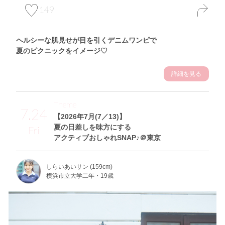
149
ヘルシーな肌見せが目を引くデニムワンピで
夏のピクニックをイメージ♡
詳細を見る
Theme
7.24
【2026年7月(7／13)】
夏の日差しを味方にする
Fri
アクティブおしゃれSNAP♪＠東京
しらいあいサン (159cm)
横浜市立大学二年・19歳