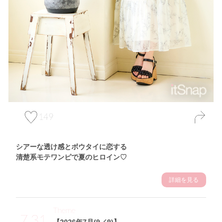
149
シアーな透け感とボウタイに恋する
清楚系モテワンピで夏のヒロイン♡
詳細を見る
Theme
7.31