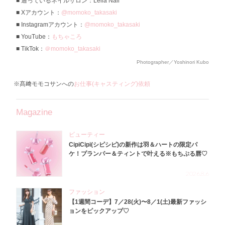
通っているネイルサロン：Leila Nail
Xアカウント：
@momoko_takasaki
Instagramアカウント：
@momoko_takasaki
YouTube：
もちゃころ
TikTok：
＠momoko_takasaki
Photographer／Yoshinori Kubo
※髙﨑モモコサンへの
お仕事(キャスティング)依頼
Magazine
ビューティー
CipiCipi(シピシピ)の新作は羽＆ハートの限定パ
ケ！プランパー＆ティントで叶える※もちぷる唇♡
2026.8.6
ファッション
【1週間コーデ】7／28(火)〜8／1(土)最新ファッシ
ョンをピックアップ♡