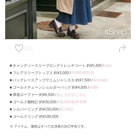
126
キャンディースリーブロングトレンチコート 約¥5,400 /
reca
フレアスリーブトップス 約¥3,000 /
FOREVER 21
バックレースアップデニムジャンスカ 約¥7,500 /
archives
ゴールドチェーンショルダーバッグ 約¥4,000 /
H&M
厚底ローファー 約¥6,500 /
あしながおじさん
ゴールド腕時計 約¥30,000 /
OLIVIA BURTON
シルバーリング 約¥150,000 /
K.UNO
ゴールドリング 約¥180,000
アイテム、価格はすべて出演者の自己申告です。