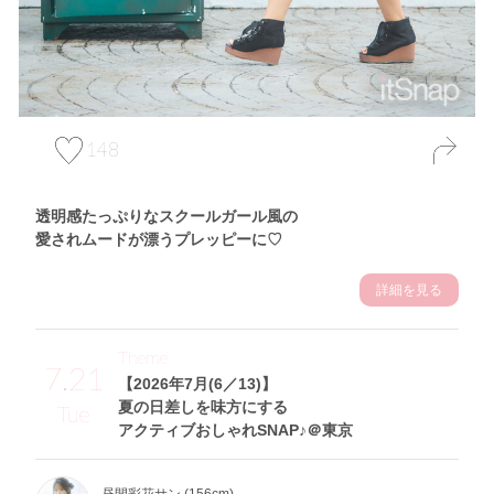
148
透明感たっぷりなスクールガール風の
愛されムードが漂うプレッピーに♡
詳細を見る
Theme
7.21
【2026年7月(6／13)】
夏の日差しを味方にする
Tue
アクティブおしゃれSNAP♪＠東京