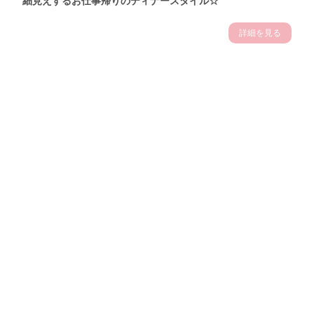
細見えするお仕事帰りのディナースタイル☆
詳細を見る
Theme
7.14
"【2026年7月(4／13)】
夏の日差しを味方にする
Tue
アクティブおしゃれSNAP♪＠東京"
保坂玲奈サン (157cm)
モデル、フィットネストレーナー・31歳