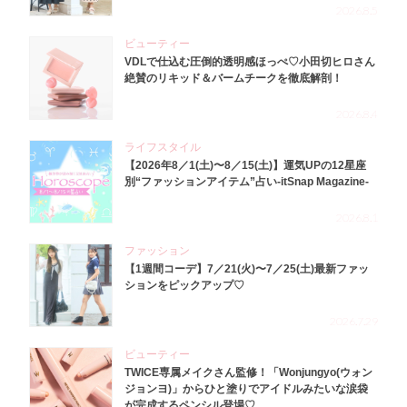
2026.8.5
ビューティー
VDLで仕込む圧倒的透明感ほっぺ♡小田切ヒロさん
絶賛のリキッド＆バームチークを徹底解剖！
2026.8.4
ライフスタイル
【2026年8／1(土)〜8／15(土)】運気UPの12星座
別“ファッションアイテム”占い-itSnap Magazine-
2026.8.1
ファッション
【1週間コーデ】7／21(火)〜7／25(土)最新ファッ
ションをピックアップ♡
2026.7.29
ビューティー
TWICE専属メイクさん監修！「Wonjungyo(ウォン
ジョンヨ)」からひと塗りでアイドルみたいな涙袋
が完成するペンシル登場♡