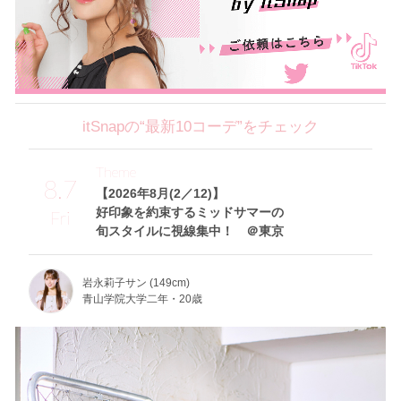
itSnapの“最新10コーデ”をチェック
Theme
8.7
【2026年8月(2／12)】
好印象を約束するミッドサマーの
Fri
旬スタイルに視線集中！ ＠東京
岩永莉子サン (149cm)
青山学院大学二年・20歳