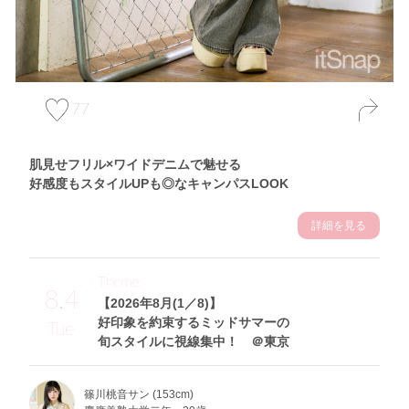
77
肌見せフリル×ワイドデニムで魅せる
好感度もスタイルUPも◎なキャンパスLOOK
詳細を見る
Theme
8.4
【2026年8月(1／8)】
好印象を約束するミッドサマーの
Tue
旬スタイルに視線集中！ ＠東京
篠川桃音サン (153cm)