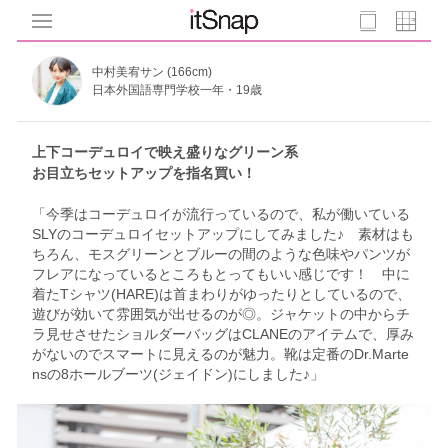
中村美宥サン (166cm)
日本外国語専門学校一年・19歳
上下コーデュロイで映え盛りなグリーン系
お目立ちセットアップを指名買い！
「今季はコーデュロイが流行っているので、私が働いている
SLYのコーデュロイセットアップにしてみました♪ 素材はも
ちろん、モスグリーンとブルーの間のような色味やパンツが
フレアになっているところもとってもいい感じです！ 中に
着たTシャツ(HARE)は首まわりがゆったりとしているので、
遊びが効いて雰囲気が出せるのが◎。ジャケットの中からチ
ラ見せさせたショルダーバッグはCLANEのアイテムで、厚み
がないのでスマートに見えるのが魅力。靴は定番のDr.Marte
nsの8ホールブーツ(ジェイドン)にしました♪」