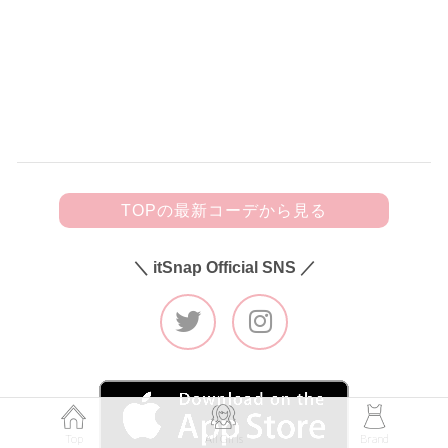
黒フリルキャミにビジューきらめく
デニムを合わせて甘辛カジュアルに♡
TOPの最新コーデから見る
＼ itSnap Official SNS ／
Top
All Girls
Brand