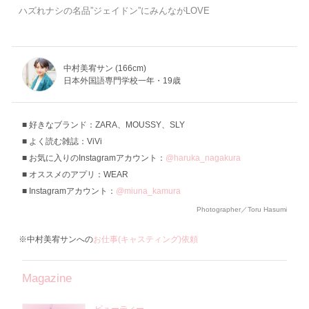
ハズれナシの名品”ジェイドン”にみんながLOVE
中村美宥サン (166cm)
日本外国語専門学校一年・19歳
好きなブランド：ZARA、MOUSSY、SLY
よく読む雑誌：ViVi
お気に入りのInstagramアカウント：
@haruka_nagakura
オススメのアプリ：WEAR
Instagramアカウント：
@miuna_kamura
Photographer／Toru Hasumi
※中村美宥サンへの
お仕事(キャスティング)依頼
Magazine
ビューティー