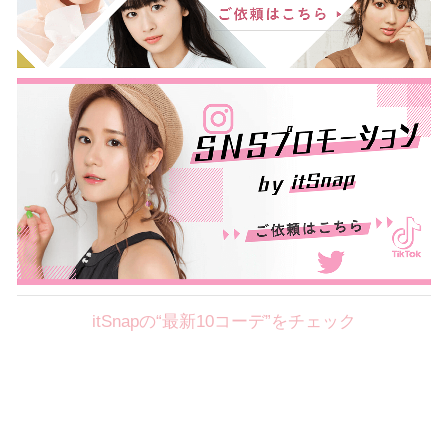
itSnapの“最新10コーデ”をチェック
Theme
8.7
【2026年8月(2／12)】
好印象を約束するミッドサマーの
Fri
旬スタイルに視線集中！ ＠東京