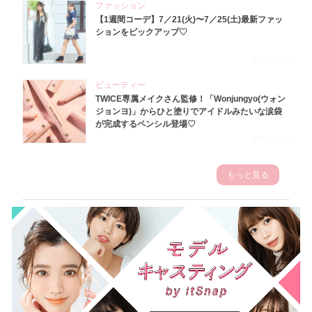
ファッション
【1週間コーデ】7／21(火)〜7／25(土)最新ファッ
ションをピックアップ♡
2026.7.29
ビューティー
TWICE専属メイクさん監修！「Wonjungyo(ウォン
ジョンヨ)」からひと塗りでアイドルみたいな涙袋
が完成するペンシル登場♡
2023.3.23
もっと見る