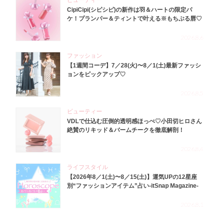
CipiCipi(シピシピ)の新作は羽＆ハートの限定パ
ケ！プランパー＆ティントで叶える※もちぷる唇♡
2026.8.6
ファッション
【1週間コーデ】7／28(火)〜8／1(土)最新ファッシ
ョンをピックアップ♡
2026.8.5
ビューティー
VDLで仕込む圧倒的透明感ほっぺ♡小田切ヒロさん
絶賛のリキッド＆バームチークを徹底解剖！
2026.8.4
ライフスタイル
【2026年8／1(土)〜8／15(土)】運気UPの12星座
別“ファッションアイテム”占い-itSnap Magazine-
2026.8.1