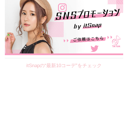
itSnapの“最新10コーデ”をチェック
Theme
8.7
【2026年8月(2／12)】
好印象を約束するミッドサマーの
Fri
旬スタイルに視線集中！ ＠東京
岩永莉子サン (149cm)
青山学院大学二年・20歳