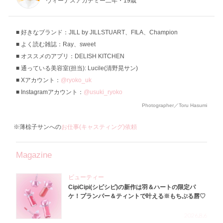
ヴィーナスアカデミー二年・19歳
好きなブランド：JILL by JILLSTUART、FILA、Champion
よく読む雑誌：Ray、sweet
オススメのアプリ：DELISH KITCHEN
通っている美容室(担当): Lucile(清野晃サン)
Xアカウント：
@ryoko_uk
Instagramアカウント：
@usuki_ryoko
Photographer／Toru Hasumi
※薄椋子サンへの
お仕事(キャスティング)依頼
Magazine
ビューティー
CipiCipi(シピシピ)の新作は羽＆ハートの限定パ
ケ！プランパー＆ティントで叶える※もちぷる唇♡
2026.8.6