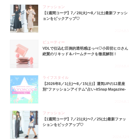
ファッション
【1週間コーデ】7／28(火)〜8／1(土)最新ファッシ
ョンをピックアップ♡
2026.8.5
ビューティー
VDLで仕込む圧倒的透明感ほっぺ♡小田切ヒロさん
絶賛のリキッド＆バームチークを徹底解剖！
2026.8.4
ライフスタイル
【2026年8／1(土)〜8／15(土)】運気UPの12星座
別“ファッションアイテム”占い-itSnap Magazine-
2026.8.1
ファッション
【1週間コーデ】7／21(火)〜7／25(土)最新ファッ
ションをピックアップ♡
2026.7.29