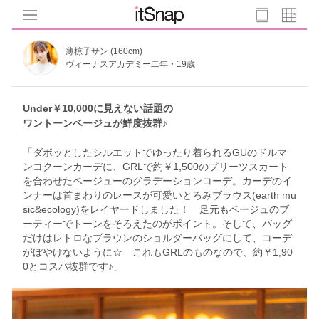
薄椋子サン (160cm)
ヴィーナスアカデミー二年・19歳
Under￥10,000に見えない話題の
ワントーンベージュが鮮度抜群♪
「ダボッとしたシルエットでゆったり着られるGUのドルマ
ンコクーンカーデに、GRLで約￥1,500のプリーツスカート
を合わせたベージューのグラデーションコーデ。カーデのイ
ンナーは首まわりのレースが可愛いとろみブラウス(earth mu
sic&ecology)をレイヤードしました！ 足元もベージュのブ
ーティーでトーンをそろえたのがポイント。そして、バッグ
だけはレトロなブラウンのショルダーバッグにして、コーデ
がぼやけないように☆ これもGRLのものなので、約￥1,90
0とコスパ抜群です♪」