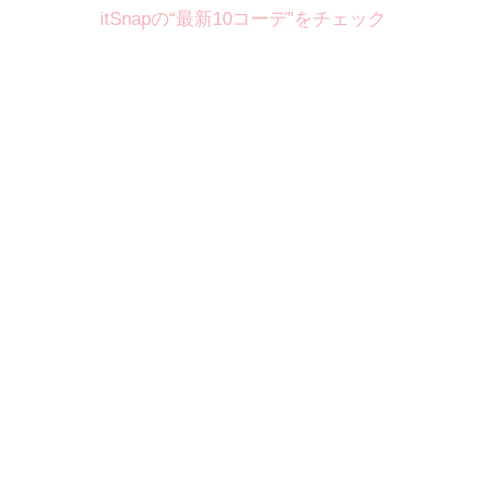
itSnapの“最新10コーデ”をチェック
Theme
8.7
【2026年8月(2／12)】
好印象を約束するミッドサマーの
Fri
旬スタイルに視線集中！ ＠東京
岩永莉子サン (149cm)
青山学院大学二年・20歳