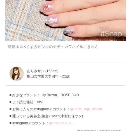
繊細ホロ✕くすみピンクのナチュカワネイルにきゅん
ありさサン (158cm)
椙山女学園大学四年・22歳
好きなブランド：Lily Brown、ROSE BUD
よく読む雑誌：ViVi
お気に入りのInstagramアカウント：
@sachi_fujii_official
通っている美容室(担当): sea's(中村仁保サン)
Instagramアカウント：
@arishaaa_n
Photographer／Michihiro Shimizu