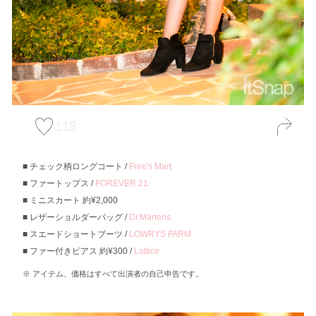
118
チェック柄ロングコート /
Free's Mart
ファートップス /
FOREVER 21
ミニスカート 約¥2,000
レザーショルダーバッグ /
Dr.Martens
スエードショートブーツ /
LOWRYS FARM
ファー付きピアス 約¥300 /
Lattice
アイテム、価格はすべて出演者の自己申告です。