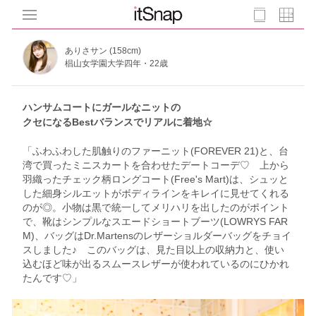
ありさサン (158cm)
椙山女学園大学四年・22歳
ハンサムコートにガールなニットの
クセになるBestバランスでリアルに着地☆
「ふわふわした肌触りのファーニット(FOREVER 21)と、台
湾で買ったミニスカートを合わせたデートコーデ♡ 上から
羽織ったチェック柄ロングコート(Free's Mart)は、シュッと
した細身シルエットがボディラインをキレイに見せてくれる
のが◎。小物は黒で統一してメリハリを出したのがポイント
で、靴はシンプルなスエードショートブーツ(LOWRYS FAR
M)、バッグはDr.Martensのレザーショルダーバッグをチョイ
スしました♪ このバッグは、見た目以上の収納力と、使い
込むほど味が出るスムースレザーが使われているのにひかれ
たんです♡」