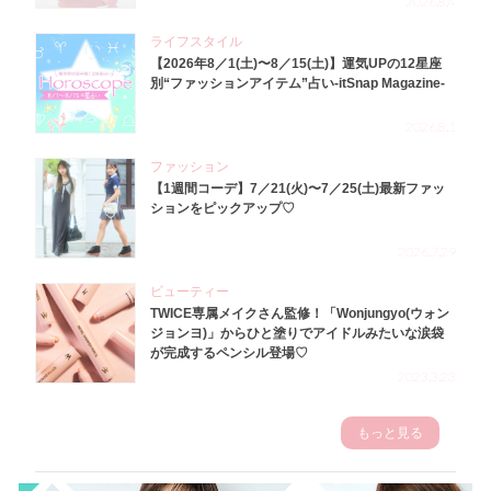
2026.8.4
ライフスタイル
【2026年8／1(土)〜8／15(土)】運気UPの12星座
別“ファッションアイテム”占い-itSnap Magazine-
2026.8.1
ファッション
【1週間コーデ】7／21(火)〜7／25(土)最新ファッ
ションをピックアップ♡
2026.7.29
ビューティー
TWICE専属メイクさん監修！「Wonjungyo(ウォン
ジョンヨ)」からひと塗りでアイドルみたいな涙袋
が完成するペンシル登場♡
2023.3.23
もっと見る