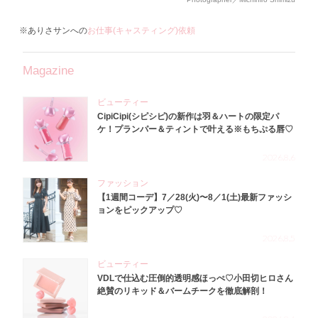
※ありさサンへの
お仕事(キャスティング)依頼
Magazine
ビューティー
CipiCipi(シピシピ)の新作は羽＆ハートの限定パ
ケ！プランパー＆ティントで叶える※もちぷる唇♡
2026.8.6
ファッション
【1週間コーデ】7／28(火)〜8／1(土)最新ファッシ
ョンをピックアップ♡
2026.8.5
ビューティー
VDLで仕込む圧倒的透明感ほっぺ♡小田切ヒロさん
絶賛のリキッド＆バームチークを徹底解剖！