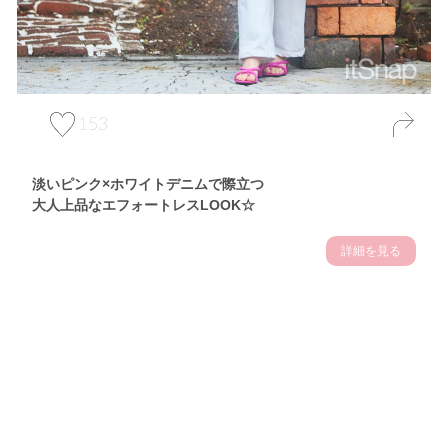
153
淡いピンク×ホワイトデニムで際立つ
大人上品なエフォートレスLOOK☆
詳細を見る
Theme
7.10
【2026年7月(3／13)】
夏の日差しを味方にする
Fri
アクティブおしゃれSNAP♪＠東京
佐久間英凜サン (163cm)