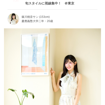
旬スタイルに視線集中！ ＠東京
篠川桃音サン (153cm)
慶應義塾大学二年・20歳