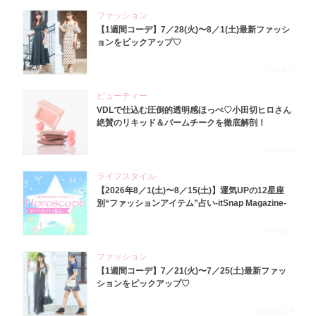
ファッション
【1週間コーデ】7／28(火)〜8／1(土)最新ファッシ
ョンをピックアップ♡
2026.8.5
ビューティー
VDLで仕込む圧倒的透明感ほっぺ♡小田切ヒロさん
絶賛のリキッド＆バームチークを徹底解剖！
2026.8.4
ライフスタイル
【2026年8／1(土)〜8／15(土)】運気UPの12星座
別“ファッションアイテム”占い-itSnap Magazine-
2026.8.1
ファッション
【1週間コーデ】7／21(火)〜7／25(土)最新ファッ
ションをピックアップ♡
2026.7.29