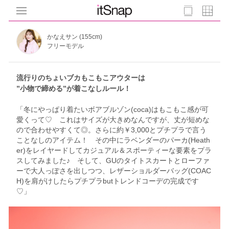
かなえサン (155cm)
フリーモデル
流行りのちょいブカもこもこアウターは
”小物で締める”が着こなしルール！
「冬にやっぱり着たいボアブルゾン(coca)はもこもこ感が可
愛くって♡ これはサイズが大きめなんですが、丈が短めな
ので合わせやすくて◎。さらに約￥3,000とプチプラで言う
ことなしのアイテム！ その中にラベンダーのパーカ(Heath
er)をレイヤードしてカジュアル＆スポーティーな要素をプラ
スしてみました♪ そして、GUのタイトスカートとローファ
ーで大人っぽさを出しつつ、レザーショルダーバッグ(COAC
H)を肩がけしたらプチプラbutトレンドコーデの完成です
♡」