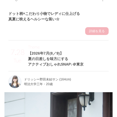
ドット柄×こだわり小物でレディに仕上げる
真夏に映えるヘルシーな装い☆
詳細を見る
Theme
7.28
【2026年7月(8／9)】
夏の日差しを味方にする
Tue
アクティブおしゃれSNAP♪＠東京
ドリッシー野田未結サン (164cm)
明治大学三年・20歳