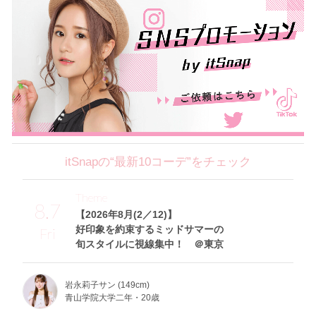
itSnapの“最新10コーデ”をチェック
Theme
8.7
【2026年8月(2／12)】
好印象を約束するミッドサマーの
Fri
旬スタイルに視線集中！ ＠東京
岩永莉子サン (149cm)
青山学院大学二年・20歳