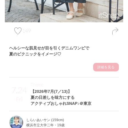
149
ヘルシーな肌見せが目を引くデニムワンピで
夏のピクニックをイメージ♡
詳細を見る
Theme
7.24
【2026年7月(7／13)】
夏の日差しを味方にする
Fri
アクティブおしゃれSNAP♪＠東京
しらいあいサン (159cm)
横浜市立大学二年・19歳