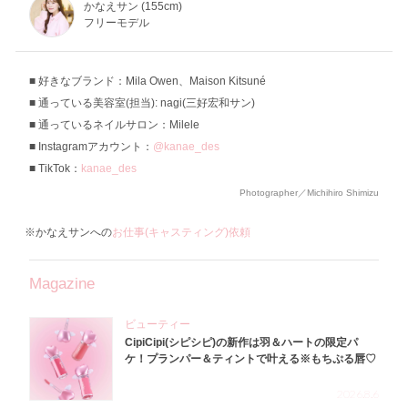
かなえサン (155cm)
フリーモデル
好きなブランド：Mila Owen、Maison Kitsuné
通っている美容室(担当): nagi(三好宏和サン)
通っているネイルサロン：Milele
Instagramアカウント：
@kanae_des
TikTok：
kanae_des
Photographer／Michihiro Shimizu
※かなえサンへの
お仕事(キャスティング)依頼
Magazine
ビューティー
CipiCipi(シピシピ)の新作は羽＆ハートの限定パ
ケ！プランパー＆ティントで叶える※もちぷる唇♡
2026.8.6