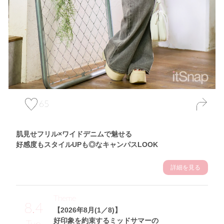
65
肌見せフリル×ワイドデニムで魅せる
好感度もスタイルUPも◎なキャンパスLOOK
詳細を見る
Theme
8.4
【2026年8月(1／8)】
好印象を約束するミッドサマーの
Tue