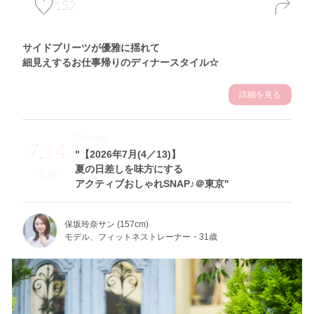
152
サイドプリーツが優雅に揺れて
細見えするお仕事帰りのディナースタイル☆
詳細を見る
Theme
7.14
"【2026年7月(4／13)】
夏の日差しを味方にする
Tue
アクティブおしゃれSNAP♪＠東京"
保坂玲奈サン (157cm)
モデル、フィットネストレーナー・31歳