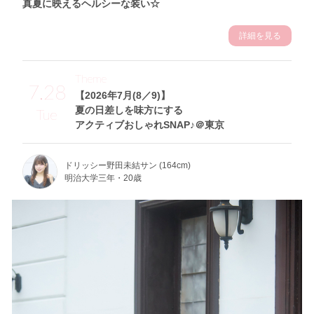
真夏に映えるヘルシーな装い☆
詳細を見る
Theme
7.28
【2026年7月(8／9)】
夏の日差しを味方にする
Tue
アクティブおしゃれSNAP♪＠東京
ドリッシー野田未結サン (164cm)
明治大学三年・20歳