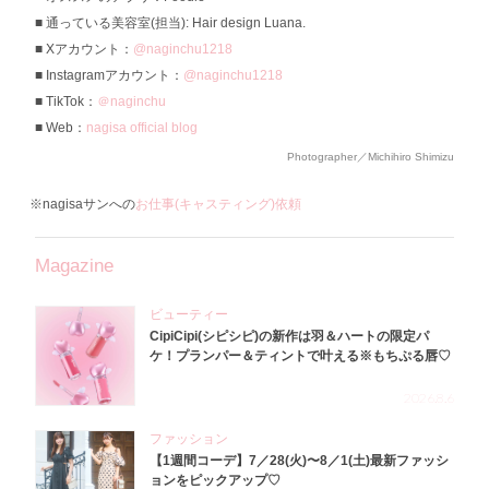
通っている美容室(担当): Hair design Luana.
Xアカウント：
@naginchu1218
Instagramアカウント：
@naginchu1218
TikTok：
＠naginchu
Web：
nagisa official blog
Photographer／Michihiro Shimizu
※nagisaサンへの
お仕事(キャスティング)依頼
Magazine
ビューティー
CipiCipi(シピシピ)の新作は羽＆ハートの限定パ
ケ！プランパー＆ティントで叶える※もちぷる唇♡
2026.8.6
ファッション
【1週間コーデ】7／28(火)〜8／1(土)最新ファッシ
ョンをピックアップ♡