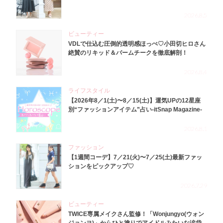
2026.8.5
ビューティー
VDLで仕込む圧倒的透明感ほっぺ♡小田切ヒロさん
絶賛のリキッド＆バームチークを徹底解剖！
2026.8.4
ライフスタイル
【2026年8／1(土)〜8／15(土)】運気UPの12星座
別“ファッションアイテム”占い-itSnap Magazine-
2026.8.1
ファッション
【1週間コーデ】7／21(火)〜7／25(土)最新ファッ
ションをピックアップ♡
2026.7.29
ビューティー
TWICE専属メイクさん監修！「Wonjungyo(ウォン