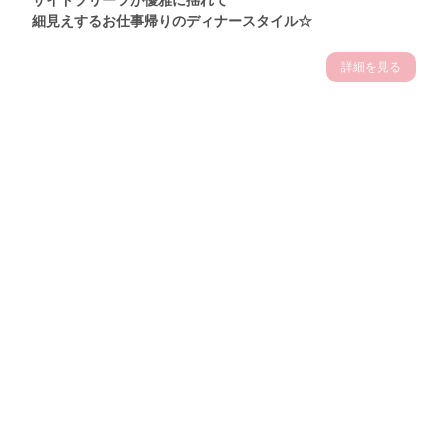
サイドプリーツが優雅に揺れて
細見えするお仕事帰りのディナースタイル☆
詳細を見る
Theme
7.14
"【2026年7月(4／13)】
夏の日差しを味方にする
Tue
アクティブおしゃれSNAP♪＠東京"
保坂玲奈サン (157cm)
モデル、フィットネストレーナー・31歳