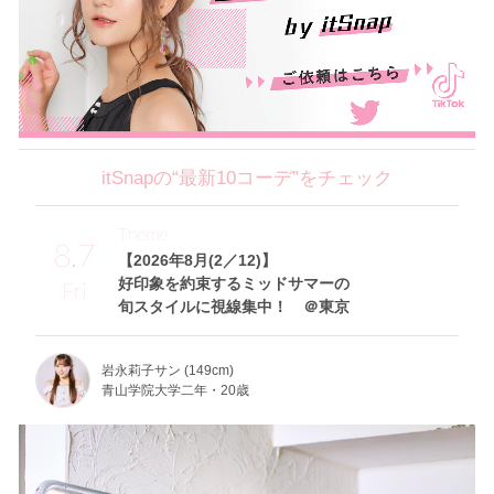
itSnapの“最新10コーデ”をチェック
Theme
8.7
【2026年8月(2／12)】
好印象を約束するミッドサマーの
Fri
旬スタイルに視線集中！ ＠東京
岩永莉子サン (149cm)
青山学院大学二年・20歳