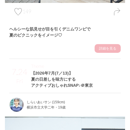
149
ヘルシーな肌見せが目を引くデニムワンピで
夏のピクニックをイメージ♡
詳細を見る
Theme
7.24
【2026年7月(7／13)】
夏の日差しを味方にする
Fri
アクティブおしゃれSNAP♪＠東京
しらいあいサン (159cm)
横浜市立大学二年・19歳