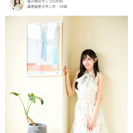
篠川桃音サン (153cm)
慶應義塾大学二年・20歳