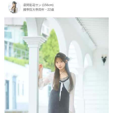
昼間彩花サン (156cm)
國學院大學四年・22歳