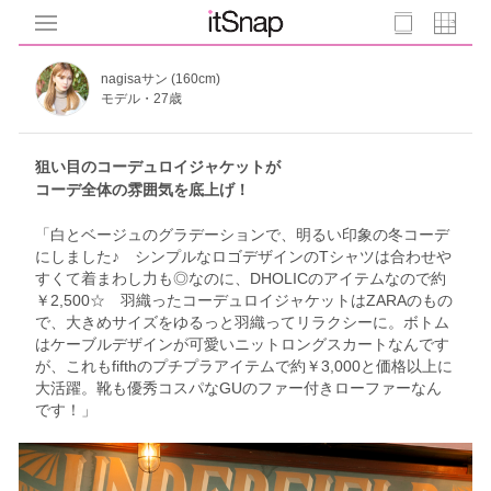
nagisaサン (160cm)
モデル・27歳
狙い目のコーデュロイジャケットが
コーデ全体の雰囲気を底上げ！
「白とベージュのグラデーションで、明るい印象の冬コーデ
にしました♪ シンプルなロゴデザインのTシャツは合わせや
すくて着まわし力も◎なのに、DHOLICのアイテムなので約
￥2,500☆ 羽織ったコーデュロイジャケットはZARAのもの
で、大きめサイズをゆるっと羽織ってリラクシーに。ボトム
はケーブルデザインが可愛いニットロングスカートなんです
が、これもfifthのプチプラアイテムで約￥3,000と価格以上に
大活躍。靴も優秀コスパなGUのファー付きローファーなん
です！」