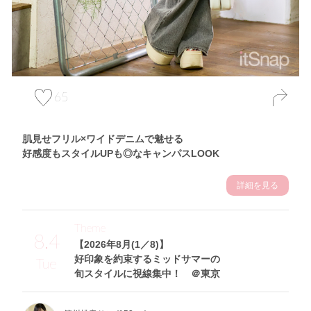
65
肌見せフリル×ワイドデニムで魅せる
好感度もスタイルUPも◎なキャンパスLOOK
詳細を見る
Theme
8.4
【2026年8月(1／8)】
好印象を約束するミッドサマーの
Tue
旬スタイルに視線集中！ ＠東京