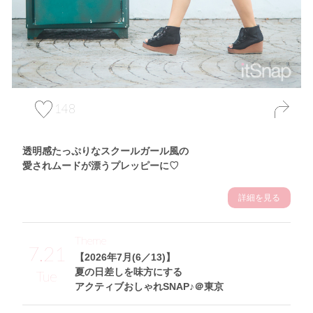
148
透明感たっぷりなスクールガール風の
愛されムードが漂うプレッピーに♡
詳細を見る
Theme
7.21
【2026年7月(6／13)】
夏の日差しを味方にする
Tue
アクティブおしゃれSNAP♪＠東京