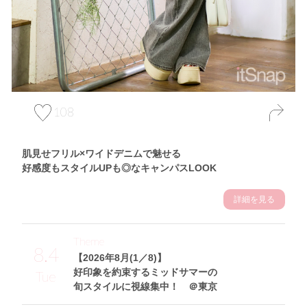
108
肌見せフリル×ワイドデニムで魅せる
好感度もスタイルUPも◎なキャンパスLOOK
詳細を見る
Theme
8.4
【2026年8月(1／8)】
好印象を約束するミッドサマーの
Tue
旬スタイルに視線集中！ ＠東京