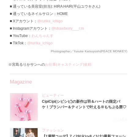
通っている美容室(担当): HIRA HAIR(平山ユウキさん)
通っているネイルサロン：HOME
Xアカウント：
@rurika_ichigo
Instagramアカウント：
@strawberry___r.m
YouTube：
わんちゃんす
TikTok：
@rurika_ichigo
Photographer／Yusuke Katsuyoshi(PEACE MONKEY)
※宮島るりかサンへの
お仕事(キャスティング)依頼
Magazine
ビューティー
CipiCipi(シピシピ)の新作は羽＆ハートの限定パ
ケ！プランパー＆ティントで叶える※もちぷる唇♡
2026.8.6
ファッション
【1週間コーデ】7／28(火)〜8／1(土)最新ファッシ