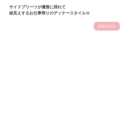
サイドプリーツが優雅に揺れて
細見えするお仕事帰りのディナースタイル☆
詳細を見る
Theme
7.14
"【2026年7月(4／13)】
夏の日差しを味方にする
Tue
アクティブおしゃれSNAP♪＠東京"
保坂玲奈サン (157cm)
モデル、フィットネストレーナー・31歳