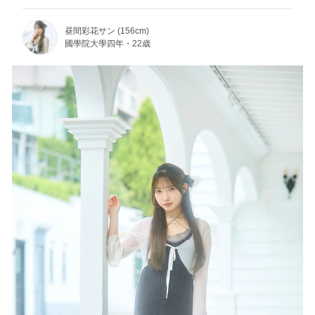
昼間彩花サン (156cm)
國學院大學四年・22歳