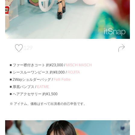
129
ファー襟付きコート 約¥23,000 /
MISCH MASCH
シースルーワンピース 約¥8,000 /
ROJITA
2Wayショルダーバッグ /
Folli Follie
厚底パンプス /
EATME
ヘアアクセサリー 約¥1,500
アイテム、価格はすべて出演者の自己申告です。