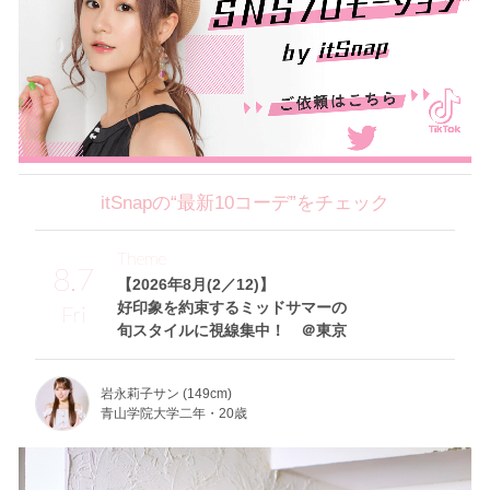
itSnapの“最新10コーデ”をチェック
Theme
8.7
【2026年8月(2／12)】
好印象を約束するミッドサマーの
Fri
旬スタイルに視線集中！ ＠東京
岩永莉子サン (149cm)
青山学院大学二年・20歳