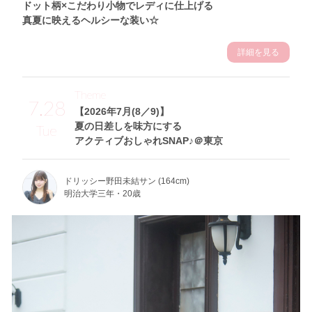
ドット柄×こだわり小物でレディに仕上げる
真夏に映えるヘルシーな装い☆
詳細を見る
Theme
7.28
【2026年7月(8／9)】
夏の日差しを味方にする
Tue
アクティブおしゃれSNAP♪＠東京
ドリッシー野田未結サン (164cm)
明治大学三年・20歳