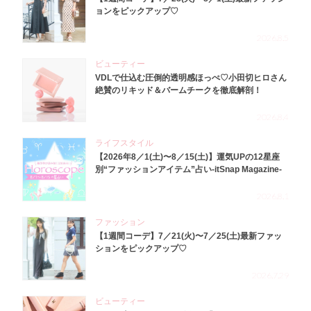
ョンをピックアップ♡
2026.8.5
ビューティー
VDLで仕込む圧倒的透明感ほっぺ♡小田切ヒロさん
絶賛のリキッド＆バームチークを徹底解剖！
2026.8.4
ライフスタイル
【2026年8／1(土)〜8／15(土)】運気UPの12星座
別“ファッションアイテム”占い-itSnap Magazine-
2026.8.1
ファッション
【1週間コーデ】7／21(火)〜7／25(土)最新ファッ
ションをピックアップ♡
2026.7.29
ビューティー