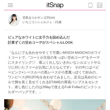
宮島るりかサン (155cm)
いちごコンシェルジュ・21歳
ピュアなホワイトに女子力を詰め込んだ
計算ずくの甘めコーデがスペシャルLOOK
「なんにでも合わせやすくて可愛いMISCH MASCHのホワイ
トコートで、”コートが主役の冬っぽい甘めコーデ”をテーマ
にスタイリング♡ 着ぶくれしないきれいなシルエットやエ
リに付いたファーがお気に入りなんです♪ その中にはベビ
ーピンク×シースルーの黒レースが小悪魔っぽくて好みの、
ワンピース(ROJITA)を合わせてみました。足元は高めのヒー
ルで脚を長く見せてくれるETAMEの厚底パンプスをセレク
ト。差し色にしたのは2Wayで使えるFolli Follieのピンクショ
ルダーバッグです。」