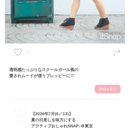
148
透明感たっぷりなスクールガール風の
愛されムードが漂うプレッピーに♡
詳細を見る
Theme
7.21
【2026年7月(6／13)】
夏の日差しを味方にする
Tue
アクティブおしゃれSNAP♪＠東京