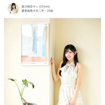
篠川桃音サン (153cm)
慶應義塾大学二年・20歳