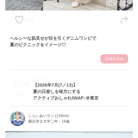
149
ヘルシーな肌見せが目を引くデニムワンピで
夏のピクニックをイメージ♡
詳細を見る
Theme
7.24
【2026年7月(7／13)】
夏の日差しを味方にする
Fri
アクティブおしゃれSNAP♪＠東京
しらいあいサン (159cm)
横浜市立大学二年・19歳