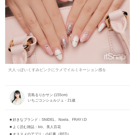
大人っぽいくすみピンクにラメでイルミネーション感を
宮島るりかサン (155cm)
いちごコンシェルジュ・21歳
好きなブランド：SNIDEL、Noela、FRAY I.D
よく読む雑誌：bis、美人百花
オススメのアプリ：小紅書（RED）