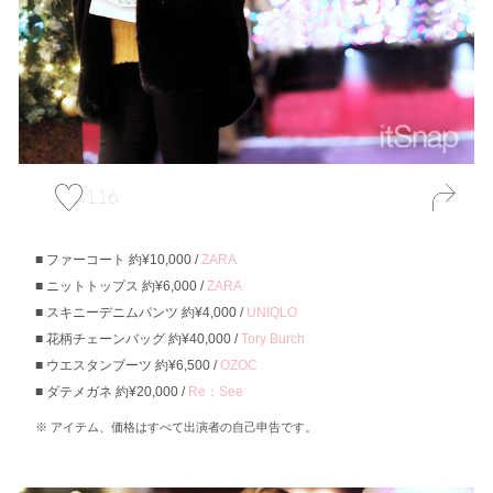
116
ファーコート 約¥10,000 /
ZARA
ニットトップス 約¥6,000 /
ZARA
スキニーデニムパンツ 約¥4,000 /
UNIQLO
花柄チェーンバッグ 約¥40,000 /
Tory Burch
ウエスタンブーツ 約¥6,500 /
OZOC
ダテメガネ 約¥20,000 /
Re：See
アイテム、価格はすべて出演者の自己申告です。