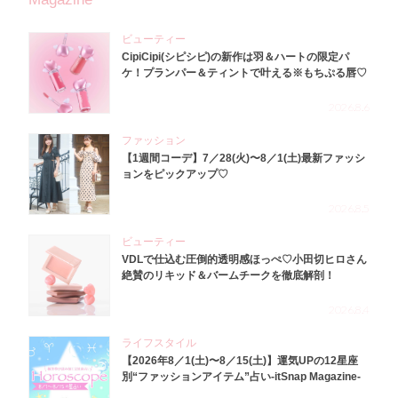
ビューティー
CipiCipi(シピシピ)の新作は羽＆ハートの限定パ
ケ！プランパー＆ティントで叶える※もちぷる唇♡
2026.8.6
ファッション
【1週間コーデ】7／28(火)〜8／1(土)最新ファッシ
ョンをピックアップ♡
2026.8.5
ビューティー
VDLで仕込む圧倒的透明感ほっぺ♡小田切ヒロさん
絶賛のリキッド＆バームチークを徹底解剖！
2026.8.4
ライフスタイル
【2026年8／1(土)〜8／15(土)】運気UPの12星座
別“ファッションアイテム”占い-itSnap Magazine-