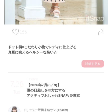
156
ドット柄×こだわり小物でレディに仕上げる
真夏に映えるヘルシーな装い☆
詳細を見る
Theme
7.28
【2026年7月(8／9)】
夏の日差しを味方にする
Tue
アクティブおしゃれSNAP♪＠東京
ドリッシー野田未結サン (164cm)