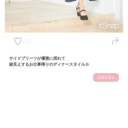
152
サイドプリーツが優雅に揺れて
細見えするお仕事帰りのディナースタイル☆
詳細を見る
Theme
7.14
"【2026年7月(4／13)】
夏の日差しを味方にする
Tue
アクティブおしゃれSNAP♪＠東京"