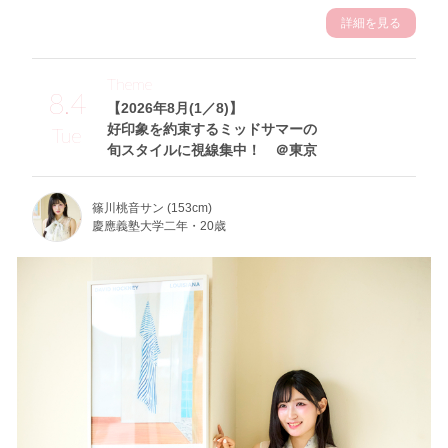
詳細を見る
Theme
8.4
【2026年8月(1／8)】
好印象を約束するミッドサマーの
Tue
旬スタイルに視線集中！ ＠東京
篠川桃音サン (153cm)
慶應義塾大学二年・20歳