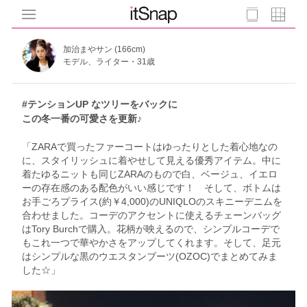
加治まやサン (166cm)
モデル、ライター・31歳
#テンションUP なツリーをバックに
この冬一番の可愛さを更新♪
「ZARAで買ったファーコートはゆったりとした着心地なの
に、スタイリッシュに着やせして見える優秀アイテム。中に
着たゆるニットも同じZARAのもので白、ベージュ、イエロ
ーの存在感のある配色がいい感じです！ そして、ボトムは
お手ごろプライス(約￥4,000)のUNIQLOのスキニーデニムを
合わせました。コーデのアクセントに使えるチェーンバッグ
はTory Burchで購入。花柄が映えるので、シンプルコーデで
もこれ一つで華やかさをアップしてくれます。そして、足元
はシンプルな黒のウエスタンブーツ(OZOC)でまとめてみま
した☆」