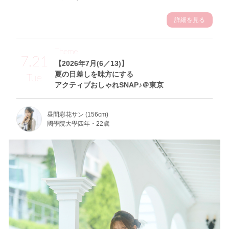
詳細を見る
Theme
7.21
【2026年7月(6／13)】
夏の日差しを味方にする
Tue
アクティブおしゃれSNAP♪＠東京
昼間彩花サン (156cm)
國學院大學四年・22歳