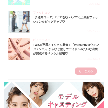
2026.8.1
ファッション
【1週間コーデ】7／21(火)〜7／25(土)最新ファッ
ションをピックアップ♡
2026.7.29
ビューティー
TWICE専属メイクさん監修！「Wonjungyo(ウォン
ジョンヨ)」からひと塗りでアイドルみたいな涙袋
が完成するペンシル登場♡
2023.3.23
もっと見る