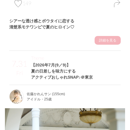
149
シアーな透け感とボウタイに恋する
清楚系モテワンピで夏のヒロイン♡
詳細を見る
Theme
7.31
【2026年7月(9／9)】
夏の日差しを味方にする
Fri
アクティブおしゃれSNAP♪＠東京
佐藤かれんサン (155cm)
アイドル・25歳