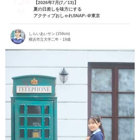
7.24
【2026年7月(7／13)】
夏の日差しを味方にする
Fri
アクティブおしゃれSNAP♪＠東京
しらいあいサン (159cm)
横浜市立大学二年・19歳