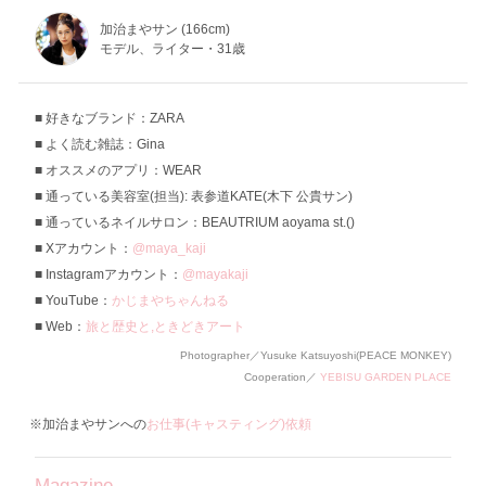
加治まやサン (166cm)
モデル、ライター・31歳
好きなブランド：ZARA
よく読む雑誌：Gina
オススメのアプリ：WEAR
通っている美容室(担当): 表参道KATE(木下 公貴サン)
通っているネイルサロン：BEAUTRIUM aoyama st.()
Xアカウント：
@maya_kaji
Instagramアカウント：
@mayakaji
YouTube：
かじまやちゃんねる
Web：
旅と歴史と,ときどきアート
Photographer／Yusuke Katsuyoshi(PEACE MONKEY)
Cooperation／
YEBISU GARDEN PLACE
※加治まやサンへの
お仕事(キャスティング)依頼
Magazine