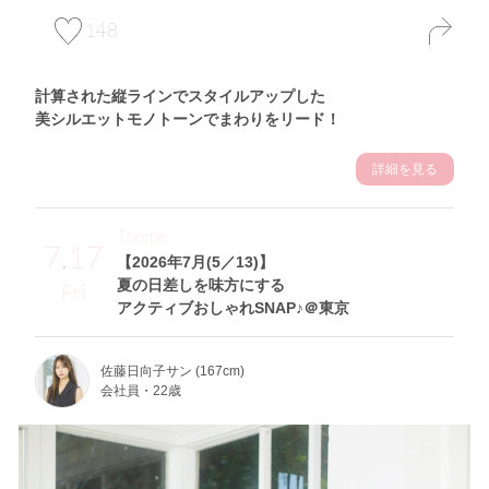
148
計算された縦ラインでスタイルアップした
美シルエットモノトーンでまわりをリード！
詳細を見る
Theme
7.17
【2026年7月(5／13)】
夏の日差しを味方にする
Fri
アクティブおしゃれSNAP♪＠東京
佐藤日向子サン (167cm)
会社員・22歳