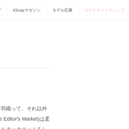
グ
itSnapマガジン
モデル応募
モデルキャスティング
A)を羽織って、それ以外
r's Market)は柔