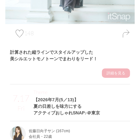
148
計算された縦ラインでスタイルアップした
美シルエットモノトーンでまわりをリード！
詳細を見る
Theme
7.17
【2026年7月(5／13)】
夏の日差しを味方にする
Fri
アクティブおしゃれSNAP♪＠東京
佐藤日向子サン (167cm)
会社員・22歳