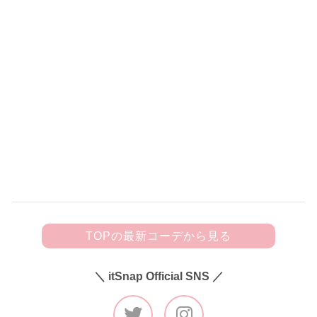
150
黒フリルキャミにビジューきらめく
デニムを合わせて甘辛カジュアルに♡
TOPの最新コーデから見る
＼ itSnap Official SNS ／