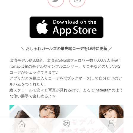
＼
おしゃれガールズの最先端コーデを19時に更新
／
出演モデル約800名、出演者SNS総フォロワー数7,000万人突破！
itSnapは旬のモデルやインフルエンサー、サロモなどのリアルな
コーデがチェックできます♫
アプリだとお気に入りコーデをit(ブックマーク)して自分だけのア
ルバムをつくれたり、
縦スクロールで次々と写真が見れるので、まるでInstagramのよう
な使い勝手で楽しめるよ☆
Top
All Girls
Brand