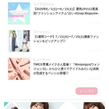
ライフスタイル
【2026年8／1(土)〜8／15(土)】運気UPの12星座
別“ファッションアイテム”占い-itSnap Magazine-
2026.8.1
ファッション
【1週間コーデ】7／21(火)〜7／25(土)最新ファッ
ションをピックアップ♡
2026.7.29
ビューティー
TWICE専属メイクさん監修！「Wonjungyo(ウォン
ジョンヨ)」からひと塗りでアイドルみたいな涙袋
が完成するペンシル登場♡
2023.3.23
もっと見る