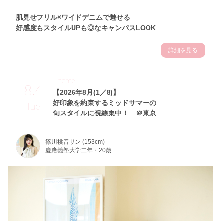
肌見せフリル×ワイドデニムで魅せる
好感度もスタイルUPも◎なキャンパスLOOK
詳細を見る
Theme
8.4
【2026年8月(1／8)】
好印象を約束するミッドサマーの
Tue
旬スタイルに視線集中！ ＠東京
篠川桃音サン (153cm)
慶應義塾大学二年・20歳