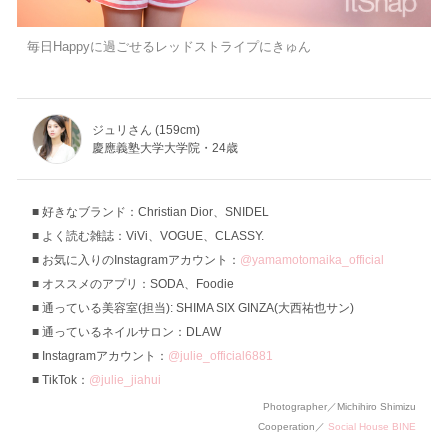
毎日Happyに過ごせるレッドストライプにきゅん
ジュリさん (159cm)
慶應義塾大学大学院・24歳
好きなブランド：Christian Dior、SNIDEL
よく読む雑誌：ViVi、VOGUE、CLASSY.
お気に入りのInstagramアカウント：
@yamamotomaika_official
オススメのアプリ：SODA、Foodie
通っている美容室(担当): SHIMA SIX GINZA(大西祐也サン)
通っているネイルサロン：DLAW
Instagramアカウント：
@julie_official6881
TikTok：
@julie_jiahui
Photographer／Michihiro Shimizu
Cooperation／
Social House BINE