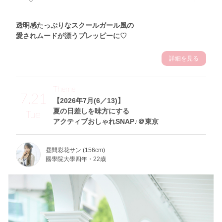
透明感たっぷりなスクールガール風の
愛されムードが漂うプレッピーに♡
詳細を見る
Theme
7.21
【2026年7月(6／13)】
夏の日差しを味方にする
Tue
アクティブおしゃれSNAP♪＠東京
昼間彩花サン (156cm)
國學院大學四年・22歳