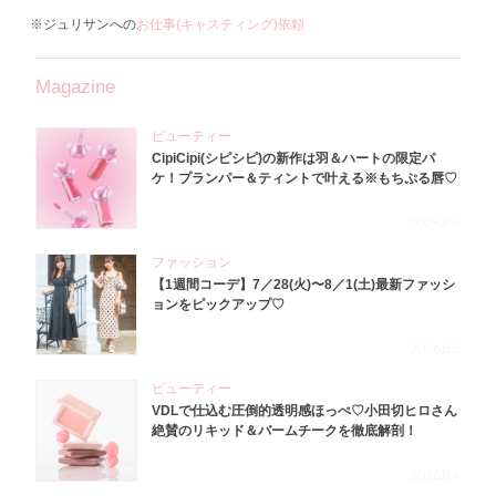
※ジュリサンへの
お仕事(キャスティング)依頼
Magazine
ビューティー
CipiCipi(シピシピ)の新作は羽＆ハートの限定パ
ケ！プランパー＆ティントで叶える※もちぷる唇♡
2026.8.6
ファッション
【1週間コーデ】7／28(火)〜8／1(土)最新ファッシ
ョンをピックアップ♡
2026.8.5
ビューティー
VDLで仕込む圧倒的透明感ほっぺ♡小田切ヒロさん
絶賛のリキッド＆バームチークを徹底解剖！
2026.8.4