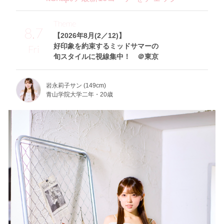
Theme
8.7
【2026年8月(2／12)】
好印象を約束するミッドサマーの
Fri
旬スタイルに視線集中！ ＠東京
岩永莉子サン (149cm)
青山学院大学二年・20歳