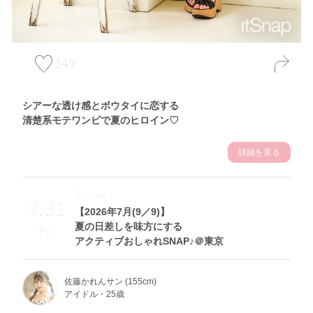
149
シアーな透け感とボウタイに恋する
清楚系モテワンピで夏のヒロイン♡
詳細を見る
Theme
7.31
【2026年7月(9／9)】
夏の日差しを味方にする
Fri
アクティブおしゃれSNAP♪＠東京
佐藤かれんサン (155cm)
アイドル・25歳