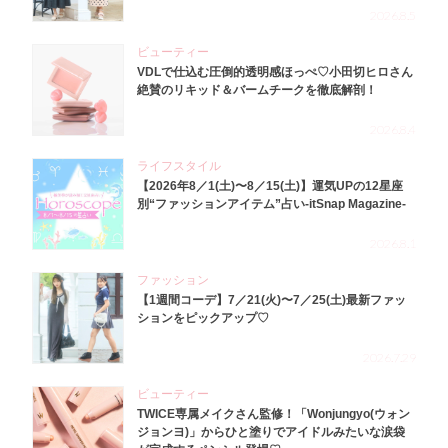
2026.8.5
ビューティー
VDLで仕込む圧倒的透明感ほっぺ♡小田切ヒロさん
絶賛のリキッド＆バームチークを徹底解剖！
2026.8.4
ライフスタイル
【2026年8／1(土)〜8／15(土)】運気UPの12星座
別“ファッションアイテム”占い-itSnap Magazine-
2026.8.1
ファッション
【1週間コーデ】7／21(火)〜7／25(土)最新ファッ
ションをピックアップ♡
2026.7.29
ビューティー
TWICE専属メイクさん監修！「Wonjungyo(ウォン
ジョンヨ)」からひと塗りでアイドルみたいな涙袋