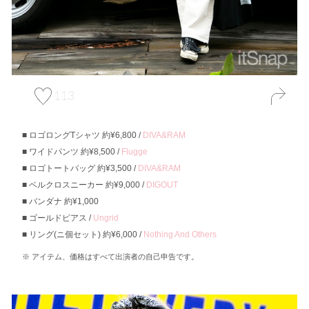
113
ロゴロングTシャツ 約¥6,800 /
DIVA&RAM
ワイドパンツ 約¥8,500 /
Flugge
ロゴトートバッグ 約¥3,500 /
DIVA&RAM
ベルクロスニーカー 約¥9,000 /
DIGOUT
バンダナ 約¥1,000
ゴールドピアス /
Ungrid
リング(ニ個セット) 約¥6,000 /
Nothing And Others
アイテム、価格はすべて出演者の自己申告です。