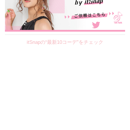
itSnapの“最新10コーデ”をチェック
Theme
8.7
【2026年8月(2／12)】
好印象を約束するミッドサマーの
Fri
旬スタイルに視線集中！ ＠東京
岩永莉子サン (149cm)
青山学院大学二年・20歳