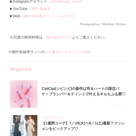
Instagramアカウント：
@hatanaka_naomi
YouTube：
畑中 奈緒美
Web：
畑中奈緒美オフィシャルブログ
Photographer／Michihiro Shimizu
※写真の商用利用は、
株式会社アフロ
よりご購入ください。
※畑中奈緒美サンへの
お仕事(キャスティング)依頼
Magazine
ビューティー
CipiCipi(シピシピ)の新作は羽＆ハートの限定パ
ケ！プランパー＆ティントで叶える※もちぷる唇♡
2026.8.6
ファッション
【1週間コーデ】7／28(火)〜8／1(土)最新ファッシ
ョンをピックアップ♡