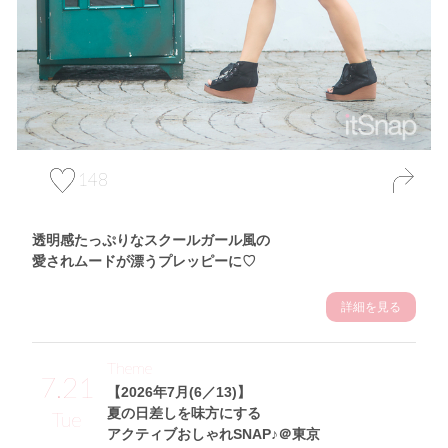
148
透明感たっぷりなスクールガール風の
愛されムードが漂うプレッピーに♡
詳細を見る
Theme
7.21
【2026年7月(6／13)】
夏の日差しを味方にする
Tue
アクティブおしゃれSNAP♪＠東京