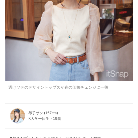
透けソデのデザイントップスが春の印象チェンジに一役
琴子サン (157cm)
K大学一回生・19歳