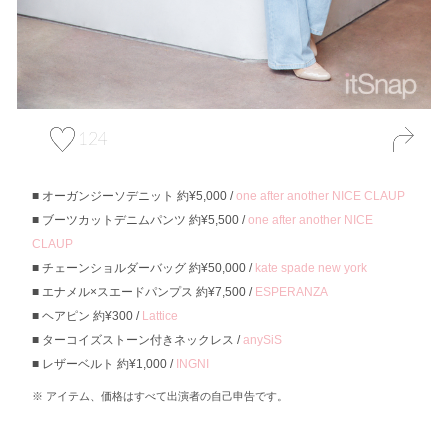
124
オーガンジーソデニット 約¥5,000 /
one after another NICE CLAUP
ブーツカットデニムパンツ 約¥5,500 /
one after another NICE
CLAUP
チェーンショルダーバッグ 約¥50,000 /
kate spade new york
エナメル×スエードパンプス 約¥7,500 /
ESPERANZA
ヘアピン 約¥300 /
Lattice
ターコイズストーン付きネックレス /
anySiS
レザーベルト 約¥1,000 /
INGNI
アイテム、価格はすべて出演者の自己申告です。