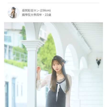
昼間彩花サン (156cm)
國學院大學四年・22歳