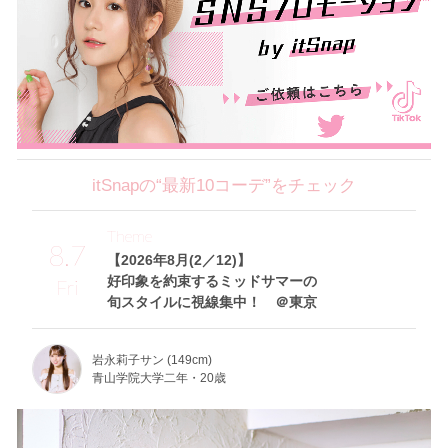
itSnapの“最新10コーデ”をチェック
Theme
8.7
【2026年8月(2／12)】
好印象を約束するミッドサマーの
Fri
旬スタイルに視線集中！ ＠東京
岩永莉子サン (149cm)
青山学院大学二年・20歳