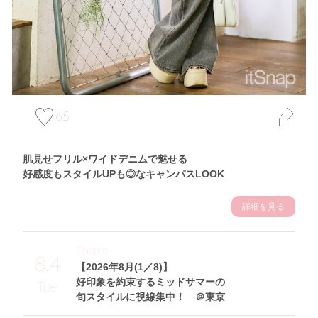
65
肌見せフリル×ワイドデニムで魅せる
好感度もスタイルUPも◎なキャンパスLOOK
詳細を見る
Theme
8.4
【2026年8月(1／8)】
好印象を約束するミッドサマーの
Tue
旬スタイルに視線集中！ ＠東京