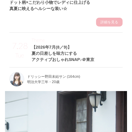
ドット柄×こだわり小物でレディに仕上げる
真夏に映えるヘルシーな装い☆
詳細を見る
Theme
7.28
【2026年7月(8／9)】
夏の日差しを味方にする
Tue
アクティブおしゃれSNAP♪＠東京
ドリッシー野田未結サン (164cm)
明治大学三年・20歳