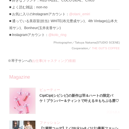
好きなブランド：REDYAZEL、COCO DEAL、Chico
よく読む雑誌：non-no
お気に入りのInstagramアカウント：
@otani_emiri
通っている美容室(担当): WHITE(布元豊成サン)、4th Vintage(山本大
裕サン)、Bonheur(玉井友香サン)
Instagramアカウント：
@koto_ring
Photographer／Takuya Nakama(STUDIO SCENE)
Cooperation／
THE GUT'S COFFEE
※琴子サンへの
お仕事(キャスティング)依頼
Magazine
ビューティー
CipiCipi(シピシピ)の新作は羽＆ハートの限定パ
ケ！プランパー＆ティントで叶える※もちぷる唇♡
2026.8.6
ファッション
【1週間コーデ】7／28(火)〜8／1(土)最新ファッシ