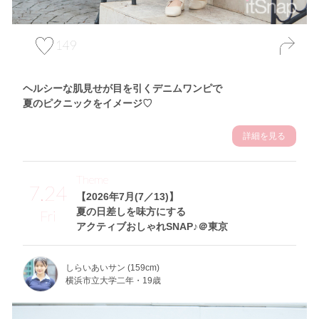
149
ヘルシーな肌見せが目を引くデニムワンピで
夏のピクニックをイメージ♡
詳細を見る
Theme
7.24
【2026年7月(7／13)】
夏の日差しを味方にする
Fri
アクティブおしゃれSNAP♪＠東京
しらいあいサン (159cm)
横浜市立大学二年・19歳