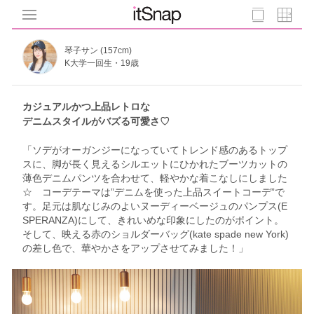
琴子サン (157cm)
K大学一回生・19歳
カジュアルかつ上品レトロな
デニムスタイルがバズる可愛さ♡
「ソデがオーガンジーになっていてトレンド感のあるトップ
スに、脚が長く見えるシルエットにひかれたブーツカットの
薄色デニムパンツを合わせて、軽やかな着こなしにしました
☆ コーデテーマは”デニムを使った上品スイートコーデ”で
す。足元は肌なじみのよいヌーディーベージュのパンプス(E
SPERANZA)にして、きれいめな印象にしたのがポイント。
そして、映える赤のショルダーバッグ(kate spade new York)
の差し色で、華やかさをアップさせてみました！」