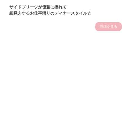
サイドプリーツが優雅に揺れて
細見えするお仕事帰りのディナースタイル☆
詳細を見る
Theme
7.14
"【2026年7月(4／13)】
夏の日差しを味方にする
Tue
アクティブおしゃれSNAP♪＠東京"
保坂玲奈サン (157cm)
モデル、フィットネストレーナー・31歳