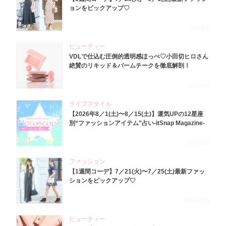
ョンをピックアップ♡
2026.8.5
ビューティー
VDLで仕込む圧倒的透明感ほっぺ♡小田切ヒロさん
絶賛のリキッド＆バームチークを徹底解剖！
2026.8.4
ライフスタイル
【2026年8／1(土)〜8／15(土)】運気UPの12星座
別“ファッションアイテム”占い-itSnap Magazine-
2026.8.1
ファッション
【1週間コーデ】7／21(火)〜7／25(土)最新ファッ
ションをピックアップ♡
2026.7.29
ビューティー