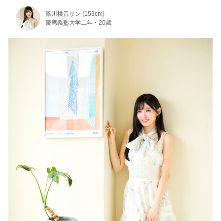
篠川桃音サン (153cm)
慶應義塾大学二年・20歳