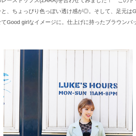
ーストップス(ZARA)を合わせてみました！ この
ンと、ちょっぴり色っぽい透け感が◎。そして、足元はG
Good girlなイメージに。仕上げに持ったブラウンバッ