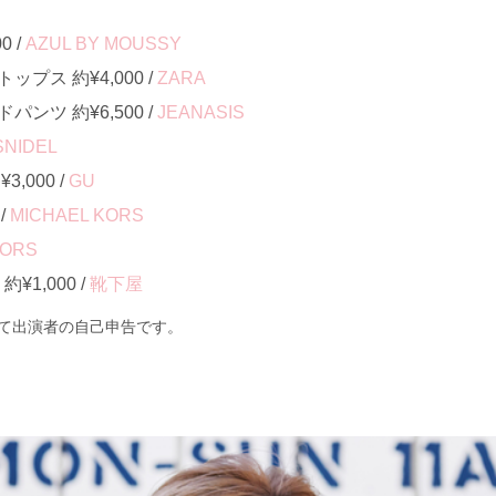
0 /
AZUL BY MOUSSY
プス 約¥4,000 /
ZARA
ンツ 約¥6,500 /
JEANASIS
SNIDEL
,000 /
GU
/
MICHAEL KORS
KORS
¥1,000 /
靴下屋
て出演者の自己申告です。