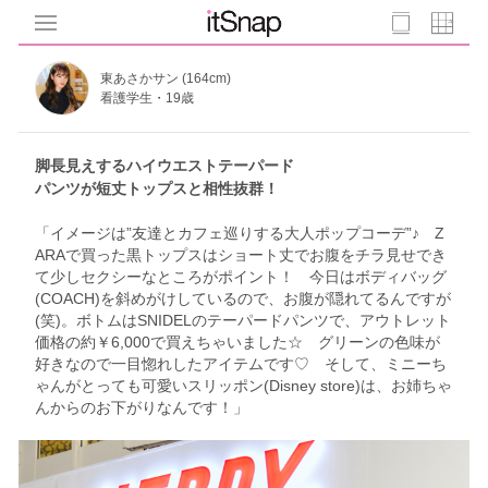
東あさかサン (164cm)
看護学生・19歳
脚長見えするハイウエストテーパード
パンツが短丈トップスと相性抜群！
「イメージは”友達とカフェ巡りする大人ポップコーデ”♪ Z
ARAで買った黒トップスはショート丈でお腹をチラ見せでき
て少しセクシーなところがポイント！ 今日はボディバッグ
(COACH)を斜めがけしているので、お腹が隠れてるんですが
(笑)。ボトムはSNIDELのテーパードパンツで、アウトレット
価格の約￥6,000で買えちゃいました☆ グリーンの色味が
好きなので一目惚れしたアイテムです♡ そして、ミニーち
ゃんがとっても可愛いスリッポン(Disney store)は、お姉ちゃ
んからのお下がりなんです！」