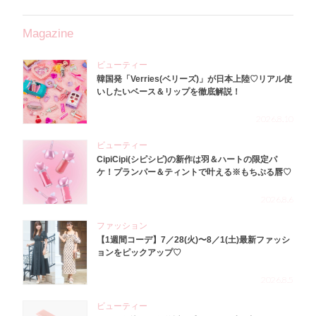
Magazine
ビューティー
韓国発「Verries(ベリーズ)」が日本上陸♡リアル使
いしたいベース＆リップを徹底解説！
2026.8.10
ビューティー
CipiCipi(シピシピ)の新作は羽＆ハートの限定パ
ケ！プランパー＆ティントで叶える※もちぷる唇♡
2026.8.6
ファッション
【1週間コーデ】7／28(火)〜8／1(土)最新ファッシ
ョンをピックアップ♡
2026.8.5
ビューティー