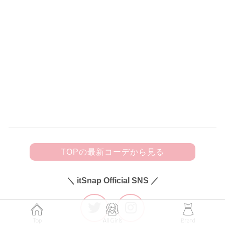
150
黒フリルキャミにビジューきらめく
デニムを合わせて甘辛カジュアルに♡
TOPの最新コーデから見る
＼ itSnap Official SNS ／
Top
All Girls
Brand