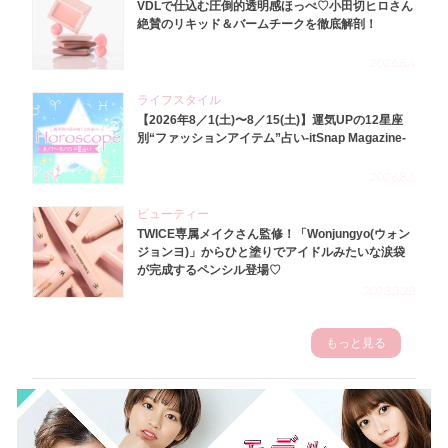
VDLで仕込む圧倒的透明感ほっぺ♡小田切ヒロさん
絶賛のリキッド＆バームチークを徹底解剖！
2026.8.4
ライフスタイル
【2026年8／1(土)〜8／15(土)】運気UPの12星座
別“ファッションアイテム”占い-itSnap Magazine-
2026.8.1
ビューティー
TWICE専属メイクさん監修！「Wonjungyo(ウォン
ジョンヨ)」からひと塗りでアイドルみたいな涙袋
が完成するペンシル登場♡
2023.3.23
もっと見る