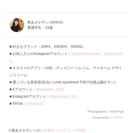
東あさかサン (164cm)
看護学生・19歳
好きなブランド：ZARA、EMODA、SNIDEL
お気に入りのInstagramアカウント：
@starandsummer
、
@yuuuuukk
o_
オススメのアプリ：LINE：ディズニー ツムツム、マイホーム デザイ
ンドリーム
通っている美容室(担当): Lomé apartment TOKYO(奥山陽介サン)
Xアカウント：
@aasakaa_0102
Instagramアカウント：
@aasakaa_0102
TikTok：
＠0asaka1
Photographer／Yohei Fujii
Cooperation／
NERDY
※東あさかサンへの
お仕事(キャスティング)依頼