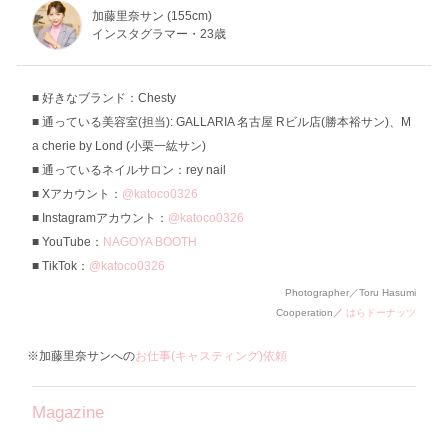
加藤里奈サン (155cm)
インスタグラマー・23歳
好きなブランド：Chesty
通っている美容室(担当): GALLARIA 名古屋 Rビル店(勝本裕サン)、M
a cherie by Lond (小栗一紘サン)
通っているネイルサロン：rey nail
Xアカウント：
@katoco0326
Instagramアカウント：
@katoco0326
YouTube：
NAGOYA BOOTH
TikTok：
@katoco0326
Photographer／Toru Hasumi
Cooperation／
はらドーナッツ
※加藤里奈サンへの
お仕事(キャスティング)依頼
Magazine