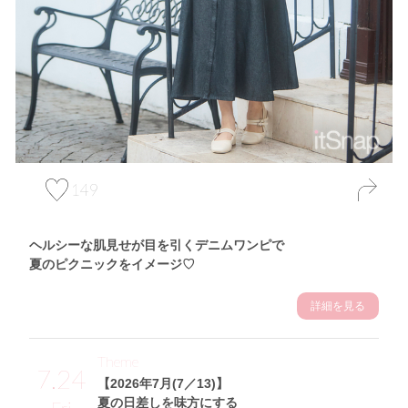
149
ヘルシーな肌見せが目を引くデニムワンピで
夏のピクニックをイメージ♡
詳細を見る
Theme
7.24
【2026年7月(7／13)】
夏の日差しを味方にする
Fri