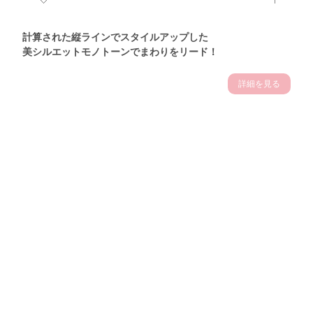
計算された縦ラインでスタイルアップした
美シルエットモノトーンでまわりをリード！
詳細を見る
Theme
7.17
【2026年7月(5／13)】
夏の日差しを味方にする
Fri
アクティブおしゃれSNAP♪＠東京
佐藤日向子サン (167cm)
会社員・22歳