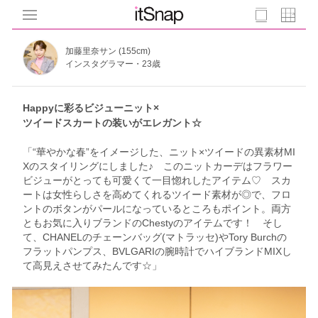
加藤里奈サン (155cm)
インスタグラマー・23歳
Happyに彩るビジューニット×
ツイードスカートの装いがエレガント☆
「“華やかな春”をイメージした、ニット×ツイードの異素材MI
Xのスタイリングにしました♪ このニットカーデはフラワー
ビジューがとっても可愛くて一目惚れしたアイテム♡ スカ
ートは女性らしさを高めてくれるツイード素材が◎で、フロ
ントのボタンがパールになっているところもポイント。両方
ともお気に入りブランドのChestyのアイテムです！ そし
て、CHANELのチェーンバッグ(マトラッセ)やTory Burchの
フラットパンプス、BVLGARIの腕時計でハイブランドMIXし
て高見えさせてみたんです☆」