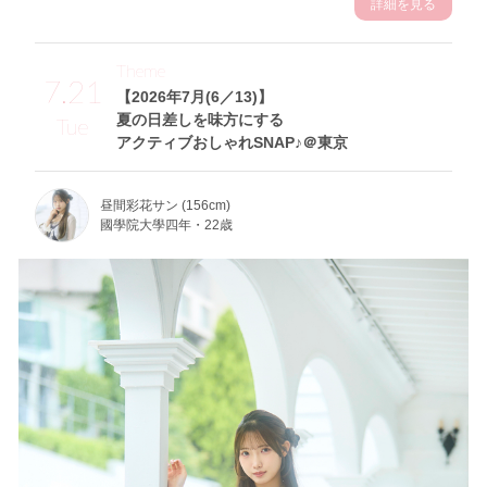
詳細を見る
Theme
7.21
【2026年7月(6／13)】
夏の日差しを味方にする
Tue
アクティブおしゃれSNAP♪＠東京
昼間彩花サン (156cm)
國學院大學四年・22歳