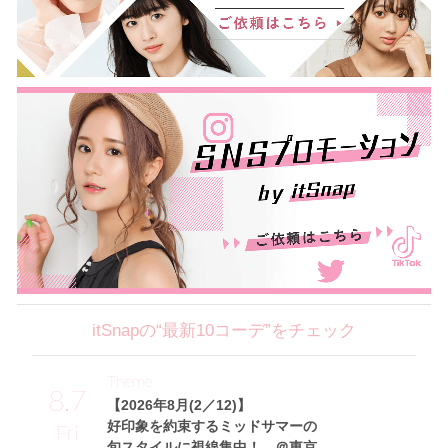
itSnapの“最新10コーデ”をチェック
Theme
8.7
【2026年8月(2／12)】
好印象を約束するミッドサマーの
Fri
旬スタイルに視線集中！ ＠東京