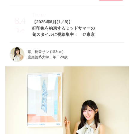
Theme
8.4
【2026年8月(1／8)】
好印象を約束するミッドサマーの
Tue
旬スタイルに視線集中！ ＠東京
篠川桃音サン (153cm)
慶應義塾大学二年・20歳