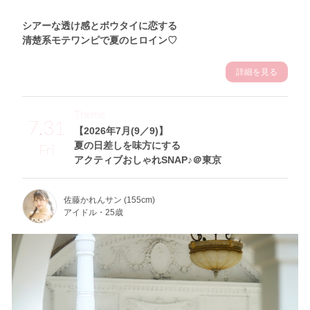
シアーな透け感とボウタイに恋する
清楚系モテワンピで夏のヒロイン♡
詳細を見る
Theme
7.31
【2026年7月(9／9)】
夏の日差しを味方にする
Fri
アクティブおしゃれSNAP♪＠東京
佐藤かれんサン (155cm)
アイドル・25歳