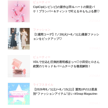
ビューティー
CipiCipi(シピシピ)の新作は羽＆ハートの限定パ
ケ！プランパー＆ティントで叶える※もちぷる唇♡
2026.8.6
ファッション
【1週間コーデ】7／28(火)〜8／1(土)最新ファッシ
ョンをピックアップ♡
2026.8.5
ビューティー
VDLで仕込む圧倒的透明感ほっぺ♡小田切ヒロさん
絶賛のリキッド＆バームチークを徹底解剖！
2026.8.4
ライフスタイル
【2026年8／1(土)〜8／15(土)】運気UPの12星座
別“ファッションアイテム”占い-itSnap Magazine-
2026.8.1