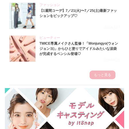
ファッション
【1週間コーデ】7／21(火)〜7／25(土)最新ファッ
ションをピックアップ♡
2026.7.29
ビューティー
TWICE専属メイクさん監修！「Wonjungyo(ウォン
ジョンヨ)」からひと塗りでアイドルみたいな涙袋
が完成するペンシル登場♡
2023.3.23
もっと見る