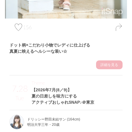
156
ドット柄×こだわり小物でレディに仕上げる
真夏に映えるヘルシーな装い☆
詳細を見る
Theme
7.28
【2026年7月(8／9)】
夏の日差しを味方にする
Tue
アクティブおしゃれSNAP♪＠東京
ドリッシー野田未結サン (164cm)
明治大学三年・20歳