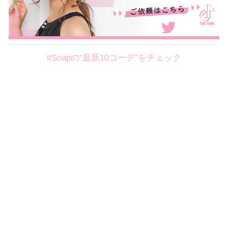
itSnapの“最新10コーデ”をチェック
Theme
8.7
【2026年8月(2／12)】
好印象を約束するミッドサマーの
Fri
旬スタイルに視線集中！ ＠東京
岩永莉子サン (149cm)
青山学院大学二年・20歳