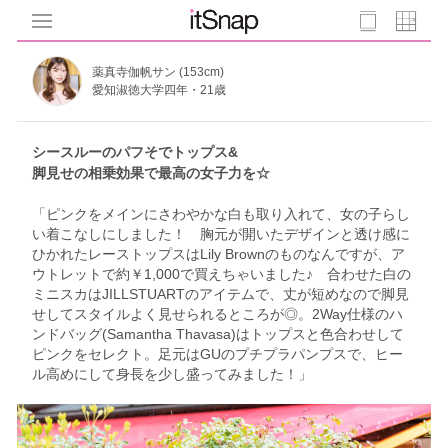
薬真寺伽帆サン (153cm)
愛知淑徳大学四年・21歳
シースルーのパフそでトップス&
脚見せの相乗効果で最高の女子力を☆
「ピンクをメインにさわやかな白も取り入れて、女の子らし
い着こなしにしました！ 胸元が開いたデザインと透け感に
ひかれたレーストップスはLily Brownのものなんですが、ア
ウトレットで約￥1,000で買えちゃいました♪ 合わせた白の
ミニスカはJILLSTUARTのアイテムで、丈が短めなので脚見
せしてスタイルよく見せられるところが◎。2Way仕様のハ
ンドバッグ(Samantha Thavasa)はトップスと色合わせして
ピンクをセレクト。足元はGUのプチプラパンプスで、ヒー
ル高めにして身長を少し盛ってみました！」