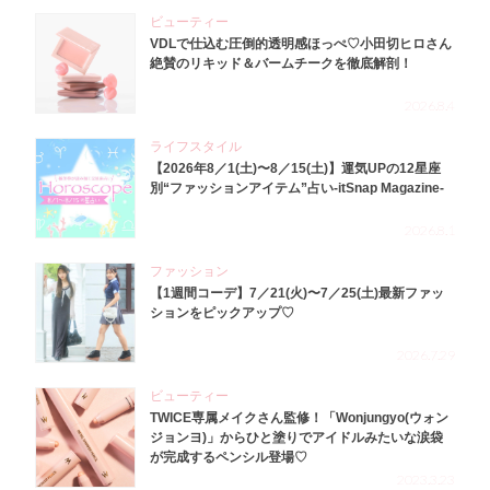
ビューティー
VDLで仕込む圧倒的透明感ほっぺ♡小田切ヒロさん
絶賛のリキッド＆バームチークを徹底解剖！
2026.8.4
ライフスタイル
【2026年8／1(土)〜8／15(土)】運気UPの12星座
別“ファッションアイテム”占い-itSnap Magazine-
2026.8.1
ファッション
【1週間コーデ】7／21(火)〜7／25(土)最新ファッ
ションをピックアップ♡
2026.7.29
ビューティー
TWICE専属メイクさん監修！「Wonjungyo(ウォン
ジョンヨ)」からひと塗りでアイドルみたいな涙袋
が完成するペンシル登場♡
2023.3.23