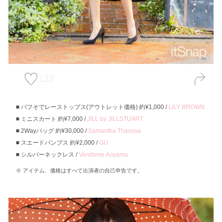
133
パフそでレーストップス(アウトレット価格) 約¥1,000 /
LILY BROWN
ミニスカート 約¥7,000 /
JILL by JILLSTUART
2Wayバッグ 約¥30,000 /
Samantha Thavasa
スエードパンプス 約¥2,000 /
GU
シルバーネックレス /
Vendome Aoyama
アイテム、価格はすべて出演者の自己申告です。