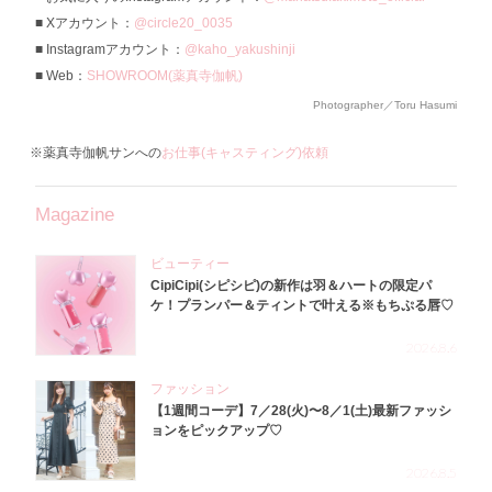
Xアカウント：
@circle20_0035
Instagramアカウント：
@kaho_yakushinji
Web：
SHOWROOM(薬真寺伽帆)
Photographer／Toru Hasumi
※薬真寺伽帆サンへの
お仕事(キャスティング)依頼
Magazine
ビューティー
CipiCipi(シピシピ)の新作は羽＆ハートの限定パ
ケ！プランパー＆ティントで叶える※もちぷる唇♡
2026.8.6
ファッション
【1週間コーデ】7／28(火)〜8／1(土)最新ファッシ
ョンをピックアップ♡
2026.8.5