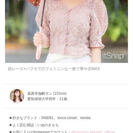
総レース×パフそでのフェミニンな一枚で華やぎMAX
薬真寺伽帆サン (153cm)
愛知淑徳大学四年・21歳
好きなブランド：SNIDEL、tocco closet、rienda
よく読む雑誌：いぬのきもち
お気に入りのInstagramアカウント：
@manatsu.akimoto_official