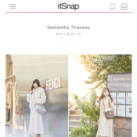
Samantha Thavasa
サマンサタバサ
15 Coodinates