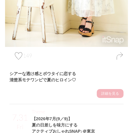
149
シアーな透け感とボウタイに恋する
清楚系モテワンピで夏のヒロイン♡
詳細を見る
Theme
7.31
【2026年7月(9／9)】
夏の日差しを味方にする
Fri
アクティブおしゃれSNAP♪＠東京