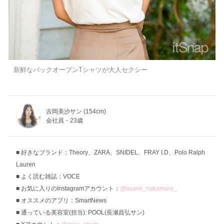
新鮮なバックオープンTシャツが大人セクシー
吉岡美沙サン (154cm)
会社員・23歳
好きなブランド：Theory、ZARA、SNIDEL、FRAY I.D、Polo Ralph
Lauren
よく読む雑誌：VOCE
お気に入りのInstagramアカウント：
@asami_nakamura_
オススメのアプリ：SmartNews
通っている美容室(担当): POOL(長瀬昌弘サン)