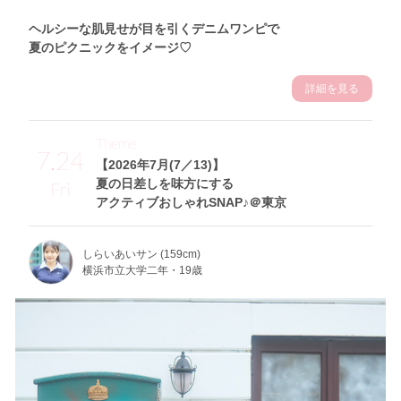
ヘルシーな肌見せが目を引くデニムワンピで
夏のピクニックをイメージ♡
詳細を見る
Theme
7.24
【2026年7月(7／13)】
夏の日差しを味方にする
Fri
アクティブおしゃれSNAP♪＠東京
しらいあいサン (159cm)
横浜市立大学二年・19歳