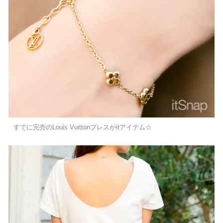
すでに完売のLouis Vuittonブレスがitアイテム☆