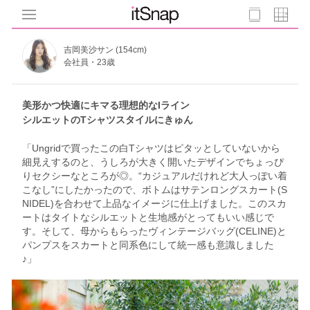
吉岡美沙サン (154cm)
会社員・23歳
美形かつ快適にキマる理想的なIライン
シルエットのTシャツスタイルにきゅん
「Ungridで買ったこの白Tシャツはピタッとしていないから
細見えするのと、うしろが大きく開いたデザインでちょっぴ
りセクシーなところが◎。“カジュアルだけれど大人っぽい着
こなし”にしたかったので、ボトムはサテンロングスカート(S
NIDEL)を合わせて上品なイメージに仕上げました。このスカ
ートはタイトなシルエットと生地感がとってもいい感じで
す。そして、母からもらったヴィンテージバッグ(CELINE)と
パンプスをスカートと同系色にして統一感も意識しました
♪」