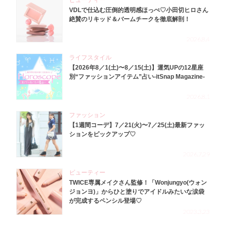
ビューティー
VDLで仕込む圧倒的透明感ほっぺ♡小田切ヒロさん
絶賛のリキッド＆バームチークを徹底解剖！
2026.8.4
ライフスタイル
【2026年8／1(土)〜8／15(土)】運気UPの12星座
別“ファッションアイテム”占い-itSnap Magazine-
2026.8.1
ファッション
【1週間コーデ】7／21(火)〜7／25(土)最新ファッ
ションをピックアップ♡
2026.7.29
ビューティー
TWICE専属メイクさん監修！「Wonjungyo(ウォン
ジョンヨ)」からひと塗りでアイドルみたいな涙袋
が完成するペンシル登場♡
2023.3.23