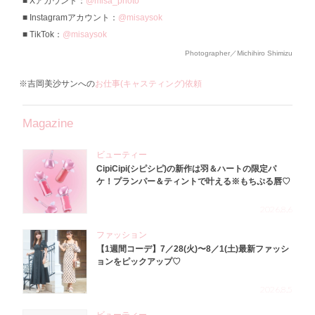
Xアカウント：
@misa_photo
Instagramアカウント：
@misaysok
TikTok：
@misaysok
Photographer／Michihiro Shimizu
※吉岡美沙サンへの
お仕事(キャスティング)依頼
Magazine
ビューティー
CipiCipi(シピシピ)の新作は羽＆ハートの限定パ
ケ！プランパー＆ティントで叶える※もちぷる唇♡
2026.8.6
ファッション
【1週間コーデ】7／28(火)〜8／1(土)最新ファッシ
ョンをピックアップ♡
2026.8.5