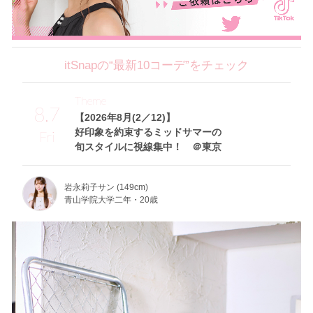
itSnapの“最新10コーデ”をチェック
Theme
8.7
【2026年8月(2／12)】
好印象を約束するミッドサマーの
Fri
旬スタイルに視線集中！ ＠東京
岩永莉子サン (149cm)
青山学院大学二年・20歳