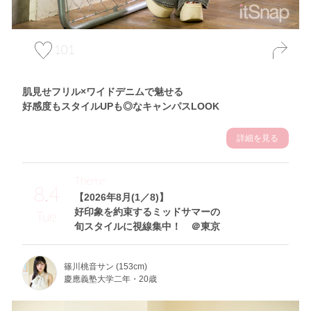
101
肌見せフリル×ワイドデニムで魅せる
好感度もスタイルUPも◎なキャンパスLOOK
詳細を見る
Theme
8.4
【2026年8月(1／8)】
好印象を約束するミッドサマーの
Tue
旬スタイルに視線集中！ ＠東京
篠川桃音サン (153cm)
慶應義塾大学二年・20歳