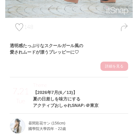
148
透明感たっぷりなスクールガール風の
愛されムードが漂うプレッピーに♡
詳細を見る
Theme
7.21
【2026年7月(6／13)】
夏の日差しを味方にする
Tue
アクティブおしゃれSNAP♪＠東京
昼間彩花サン (156cm)
國學院大學四年・22歳