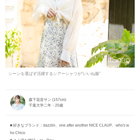
シーンを選ばず活躍するシアーシャツが“いいね服”
森下花音サン (157cm)
千葉大学二年・20歳
好きなブランド：dazzlin、one after another NICE CLAUP、who's w
ho Chico