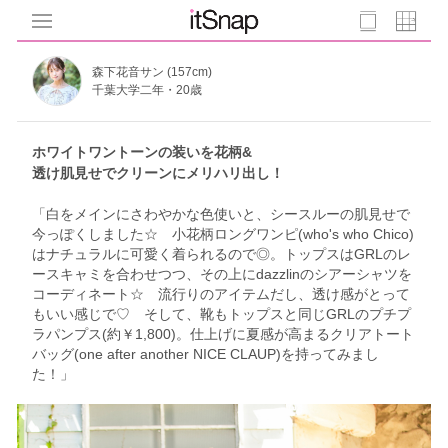
森下花音サン (157cm)
千葉大学二年・20歳
ホワイトワントーンの装いを花柄&
透け肌見せでクリーンにメリハリ出し！
「白をメインにさわやかな色使いと、シースルーの肌見せで
今っぽくしました☆ 小花柄ロングワンピ(who's who Chico)
はナチュラルに可愛く着られるので◎。トップスはGRLのレ
ースキャミを合わせつつ、その上にdazzlinのシアーシャツを
コーディネート☆ 流行りのアイテムだし、透け感がとって
もいい感じで♡ そして、靴もトップスと同じGRLのプチプ
ラパンプス(約￥1,800)。仕上げに夏感が高まるクリアトート
バッグ(one after another NICE CLAUP)を持ってみまし
た！」