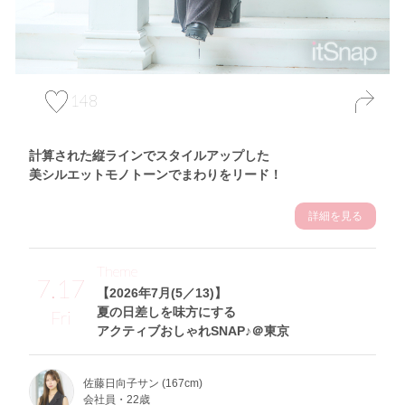
148
計算された縦ラインでスタイルアップした
美シルエットモノトーンでまわりをリード！
詳細を見る
Theme
7.17
【2026年7月(5／13)】
夏の日差しを味方にする
Fri
アクティブおしゃれSNAP♪＠東京
佐藤日向子サン (167cm)
会社員・22歳