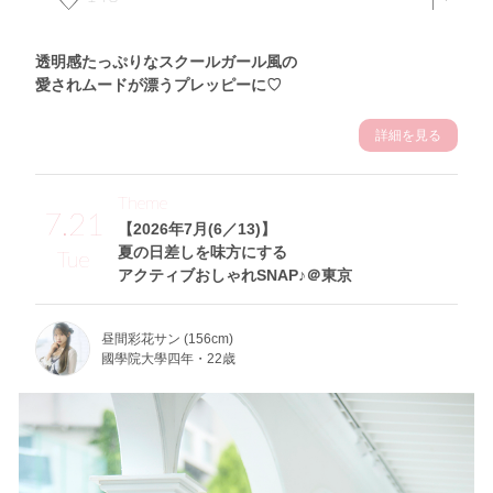
透明感たっぷりなスクールガール風の
愛されムードが漂うプレッピーに♡
詳細を見る
Theme
7.21
【2026年7月(6／13)】
夏の日差しを味方にする
Tue
アクティブおしゃれSNAP♪＠東京
昼間彩花サン (156cm)
國學院大學四年・22歳