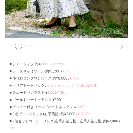
122
シアーシャツ 約¥8,000 /
dazzlin
レースキャミソール 約¥1,200 /
GRL
小花柄ロングワンピース 約¥8,000 /
Chico
クリアトートバック /
one after another NICE CLAUP
スエードパンプス 約¥2,000 /
GRL
ゴールドハートピアス 約¥500
ビジュー付きゴールドハートネックレス /
4℃
2連ゴールドリング(右手薬指) 約¥2,000 /
CRAFY
2個セットゴールドリング(右手人差し指、左手人差し指) 約¥2,000 /
fing.