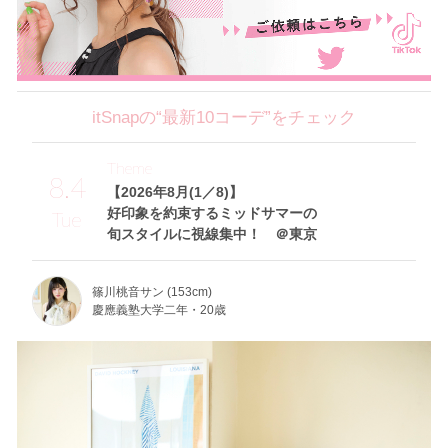
itSnapの“最新10コーデ”をチェック
Theme
8.4
【2026年8月(1／8)】
好印象を約束するミッドサマーの
Tue
旬スタイルに視線集中！ ＠東京
篠川桃音サン (153cm)
慶應義塾大学二年・20歳