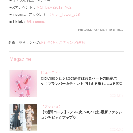
よく読む雑誌：ar、Ray
Xアカウント：
@ChibaMs2019_No2
Instagramアカウント：
@non_flower_528
TikTok：
@kanonmo
Photographer／Michihiro Shimizu
※森下花音サンへの
お仕事(キャスティング)依頼
Magazine
ビューティー
CipiCipi(シピシピ)の新作は羽＆ハートの限定パ
ケ！プランパー＆ティントで叶える※もちぷる唇♡
2026.8.6
ファッション
【1週間コーデ】7／28(火)〜8／1(土)最新ファッシ
ョンをピックアップ♡
2026.8.5