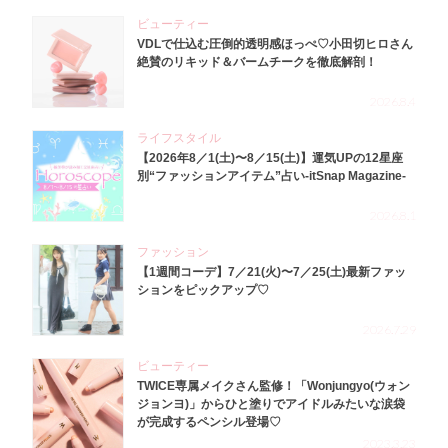
ビューティー
VDLで仕込む圧倒的透明感ほっぺ♡小田切ヒロさん
絶賛のリキッド＆バームチークを徹底解剖！
2026.8.4
ライフスタイル
【2026年8／1(土)〜8／15(土)】運気UPの12星座
別“ファッションアイテム”占い-itSnap Magazine-
2026.8.1
ファッション
【1週間コーデ】7／21(火)〜7／25(土)最新ファッ
ションをピックアップ♡
2026.7.29
ビューティー
TWICE専属メイクさん監修！「Wonjungyo(ウォン
ジョンヨ)」からひと塗りでアイドルみたいな涙袋
が完成するペンシル登場♡
2023.3.23