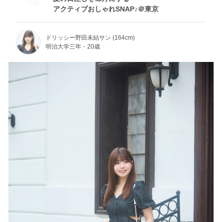
Tue
アクティブおしゃれSNAP♪＠東京
ドリッシー野田未結サン (164cm)
明治大学三年・20歳