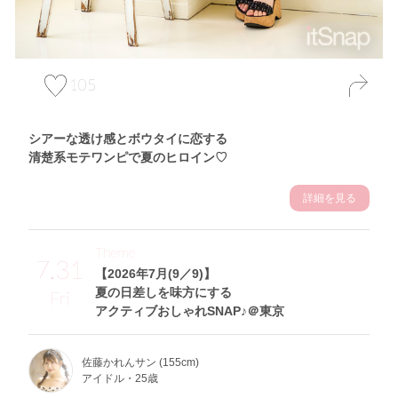
105
シアーな透け感とボウタイに恋する
清楚系モテワンピで夏のヒロイン♡
詳細を見る
Theme
7.31
【2026年7月(9／9)】
夏の日差しを味方にする
Fri
アクティブおしゃれSNAP♪＠東京
佐藤かれんサン (155cm)
アイドル・25歳