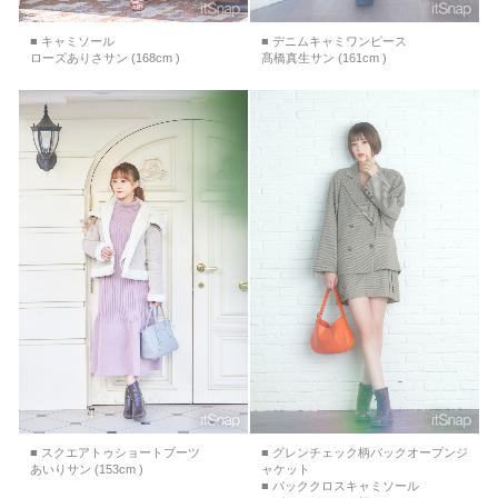
■ キャミソール
■ デニムキャミワンピース
ローズありさサン (168cm )
髙橋真生サン (161cm )
■ スクエアトゥショートブーツ
■ グレンチェック柄バックオープンジ
あいりサン (153cm )
ャケット
■ バッククロスキャミソール