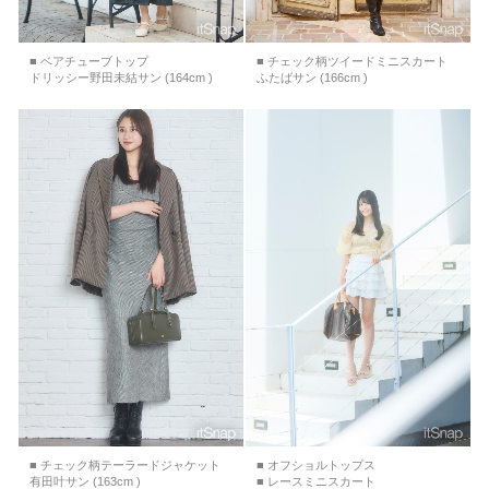
■ ベアチューブトップ
■ チェック柄ツイードミニスカート
ドリッシー野田未結サン (164cm )
ふたばサン (166cm )
■ チェック柄テーラードジャケット
■ オフショルトップス
有田叶サン (163cm )
■ レースミニスカート