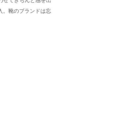
合わせてきちんと感を出
入。靴のブランドは忘
」