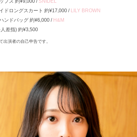
ス 約¥9,000 /
SNIDEL
ロングスカート 約¥17,000 /
LILY BROWN
ドバッグ 約¥6,000 /
H&M
差指) 約¥3,500
て出演者の自己申告です。