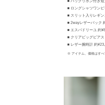
バッグリボン付き短丈ト
ロングシャツワンピース 
スリット入りレギンスパ
2wayレザーバック 約¥
エスパドリーユ 約¥80
クリアビッグピアス 約
レザー腕時計 約¥23,0
アイテム、価格はすべ