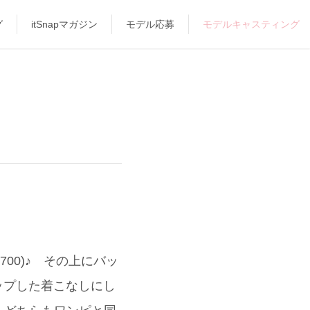
グ
itSnapマガジン
モデル応募
モデルキャスティング
00)♪ その上にバッ
スアップした着こなしにし