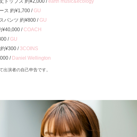
ップス 約¥2,000 /
earth music&ecology
約¥1,700 /
GU
ンツ 約¥800 /
GU
40,000 /
COACH
0 /
GU
¥300 /
3COINS
00 /
Daniel Wellington
て出演者の自己申告です。