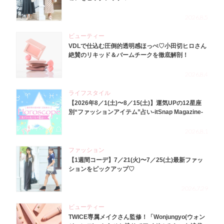
2026.8.5
ビューティー
VDLで仕込む圧倒的透明感ほっぺ♡小田切ヒロさん
絶賛のリキッド＆バームチークを徹底解剖！
2026.8.4
ライフスタイル
【2026年8／1(土)〜8／15(土)】運気UPの12星座
別“ファッションアイテム”占い-itSnap Magazine-
2026.8.1
ファッション
【1週間コーデ】7／21(火)〜7／25(土)最新ファッ
ションをピックアップ♡
2026.7.29
ビューティー
TWICE専属メイクさん監修！「Wonjungyo(ウォン