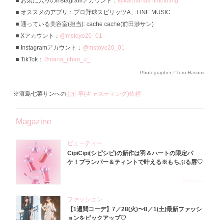
お気に入りのInstagramアカウント：
@kannahashimoto.mg
オススメのアプリ：プロ野球スピリッツA、LINE MUSIC
通っている美容室(担当): cache cache(前田渉サン)
Xアカウント：
@mstoyo20_01
Instagramアカウント：
@mstoyo20_01
TikTok：
＠nana_chan_u_
Photographer／Toru Hasumi
※漆島七菜サンへの
お仕事(キャスティング)依頼
Magazine
ビューティー
CipiCipi(シピシピ)の新作は羽＆ハートの限定パ
ケ！プランパー＆ティントで叶える※もちぷる唇♡
2026.8.6
ファッション
【1週間コーデ】7／28(火)〜8／1(土)最新ファッシ
ョンをピックアップ♡