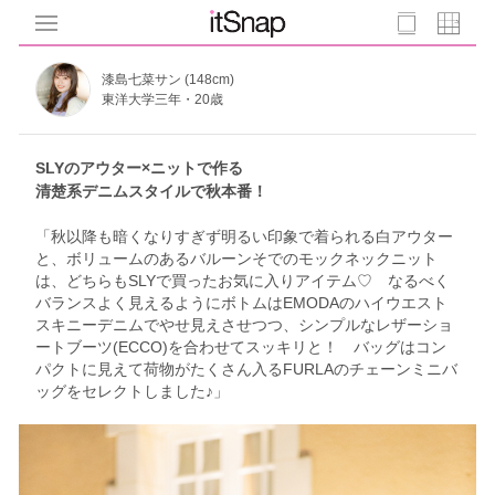
漆島七菜サン (148cm)
東洋大学三年・20歳
SLYのアウター×ニットで作る
清楚系デニムスタイルで秋本番！
「秋以降も暗くなりすぎず明るい印象で着られる白アウター
と、ボリュームのあるバルーンそでのモックネックニット
は、どちらもSLYで買ったお気に入りアイテム♡ なるべく
バランスよく見えるようにボトムはEMODAのハイウエスト
スキニーデニムでやせ見えさせつつ、シンプルなレザーショ
ートブーツ(ECCO)を合わせてスッキリと！ バッグはコン
パクトに見えて荷物がたくさん入るFURLAのチェーンミニバ
ッグをセレクトしました♪」