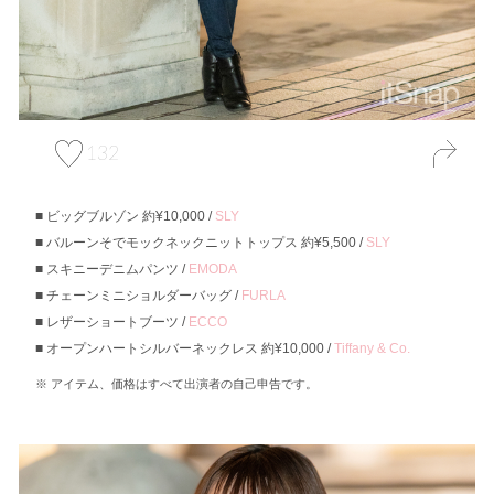
132
ビッグブルゾン 約¥10,000 /
SLY
バルーンそでモックネックニットトップス 約¥5,500 /
SLY
スキニーデニムパンツ /
EMODA
チェーンミニショルダーバッグ /
FURLA
レザーショートブーツ /
ECCO
オープンハートシルバーネックレス 約¥10,000 /
Tiffany & Co.
アイテム、価格はすべて出演者の自己申告です。