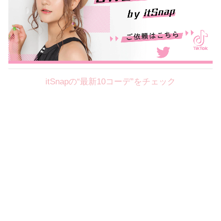
itSnapの“最新10コーデ”をチェック
Theme
8.7
【2026年8月(2／12)】
好印象を約束するミッドサマーの
Fri
旬スタイルに視線集中！ ＠東京
岩永莉子サン (149cm)
青山学院大学二年・20歳