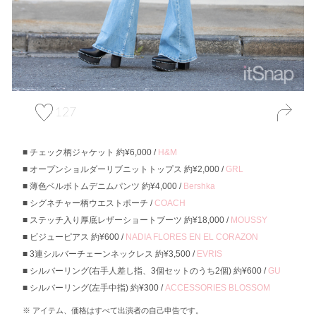
127
チェック柄ジャケット 約¥6,000 /
H&M
オープンショルダーリブニットトップス 約¥2,000 /
GRL
薄色ベルボトムデニムパンツ 約¥4,000 /
Bershka
シグネチャー柄ウエストポーチ /
COACH
ステッチ入り厚底レザーショートブーツ 約¥18,000 /
MOUSSY
ビジューピアス 約¥600 /
NADIA FLORES EN EL CORAZON
3連シルバーチェーンネックレス 約¥3,500 /
EVRIS
シルバーリング(右手人差し指、3個セットのうち2個) 約¥600 /
GU
シルバーリング(左手中指) 約¥300 /
ACCESSORIES BLOSSOM
アイテム、価格はすべて出演者の自己申告です。