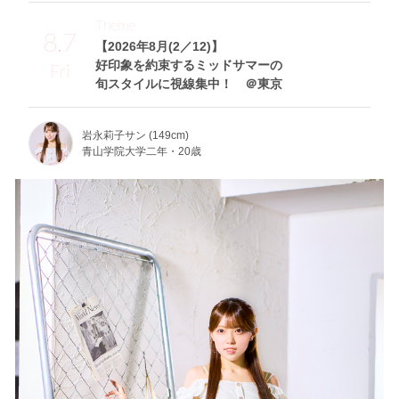
Theme
8.7
【2026年8月(2／12)】
好印象を約束するミッドサマーの
Fri
旬スタイルに視線集中！ ＠東京
岩永莉子サン (149cm)
青山学院大学二年・20歳