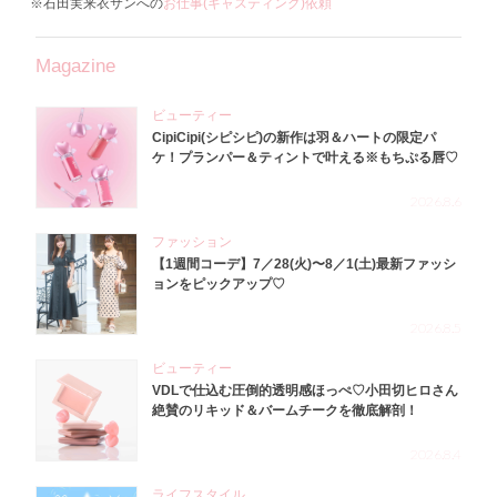
※石田実来衣サンへの
お仕事(キャスティング)依頼
Magazine
ビューティー
CipiCipi(シピシピ)の新作は羽＆ハートの限定パ
ケ！プランパー＆ティントで叶える※もちぷる唇♡
2026.8.6
ファッション
【1週間コーデ】7／28(火)〜8／1(土)最新ファッシ
ョンをピックアップ♡
2026.8.5
ビューティー
VDLで仕込む圧倒的透明感ほっぺ♡小田切ヒロさん
絶賛のリキッド＆バームチークを徹底解剖！
2026.8.4
ライフスタイル