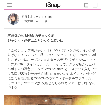
石田実来衣サン (161cm)
日本大学二年・19歳
雰囲気の出るH&Mのチェック柄
ジャケットがデニムをシックな装いに！
「このチェック柄ジャケット(H&M)はオレンジのラインがさ
りげなく入っていて、秋っぽいアクセントになるのがいい感
じ。その中にオープンショルダーのデザインが◎のニットト
ップス(GRL)をインしました！ そして、スソが広がったベ
ルボトムの薄色デニムパンツ(Bershka)と、ステッチ入りブー
ツ(MOUSSY)を合わせて脚長に見せたのもポイント。仕上げ
にこなれ感が出るCOACHのウエストポーチをプラスした、
このコーデのテーマは“友達とおしゃれカフェに行く時”なん
です☆」