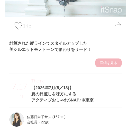
148
計算された縦ラインでスタイルアップした
美シルエットモノトーンでまわりをリード！
詳細を見る
Theme
7.17
【2026年7月(5／13)】
夏の日差しを味方にする
Fri
アクティブおしゃれSNAP♪＠東京
佐藤日向子サン (167cm)
会社員・22歳