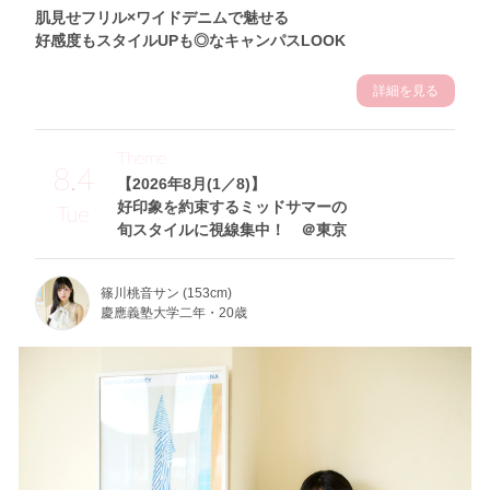
肌見せフリル×ワイドデニムで魅せる
好感度もスタイルUPも◎なキャンパスLOOK
詳細を見る
Theme
8.4
【2026年8月(1／8)】
好印象を約束するミッドサマーの
Tue
旬スタイルに視線集中！ ＠東京
篠川桃音サン (153cm)
慶應義塾大学二年・20歳