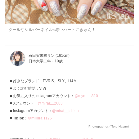
クールなシルバーネイル×赤いハートにきゅん！
石田実来衣サン (161cm)
日本大学二年・19歳
好きなブランド：EVRIS、SLY、H&M
よく読む雑誌：ViVi
お気に入りのInstagramアカウント：
@myn__s810
Xアカウント：
@mirai112688
Instagramアカウント：
@mirai__ishida
TikTok：
＠miiiiirai1126
Photographer／Toru Hasumi