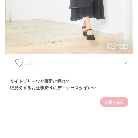
152
サイドプリーツが優雅に揺れて
細見えするお仕事帰りのディナースタイル☆
詳細を見る
Theme
7.14
"【2026年7月(4／13)】
夏の日差しを味方にする
Tue