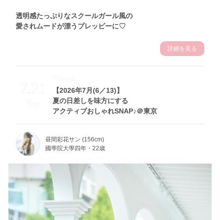
透明感たっぷりなスクールガール風の
愛されムードが漂うプレッピーに♡
詳細を見る
Theme
7.21
【2026年7月(6／13)】
夏の日差しを味方にする
Tue
アクティブおしゃれSNAP♪＠東京
昼間彩花サン (156cm)
國學院大學四年・22歳