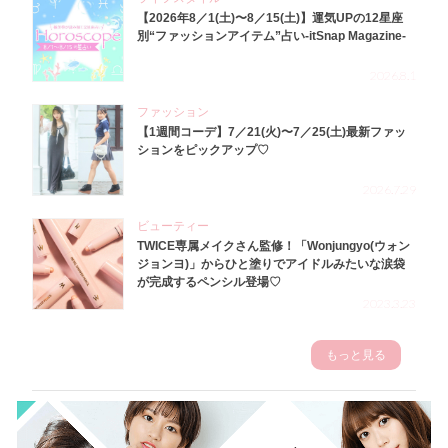
【2026年8／1(土)〜8／15(土)】運気UPの12星座
別“ファッションアイテム”占い-itSnap Magazine-
2026.8.1
ファッション
【1週間コーデ】7／21(火)〜7／25(土)最新ファッ
ションをピックアップ♡
2026.7.29
ビューティー
TWICE専属メイクさん監修！「Wonjungyo(ウォン
ジョンヨ)」からひと塗りでアイドルみたいな涙袋
が完成するペンシル登場♡
2023.3.23
もっと見る