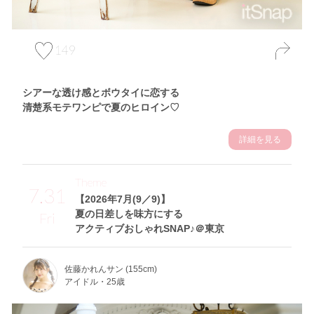
149
シアーな透け感とボウタイに恋する
清楚系モテワンピで夏のヒロイン♡
詳細を見る
Theme
7.31
【2026年7月(9／9)】
夏の日差しを味方にする
Fri
アクティブおしゃれSNAP♪＠東京
佐藤かれんサン (155cm)
アイドル・25歳