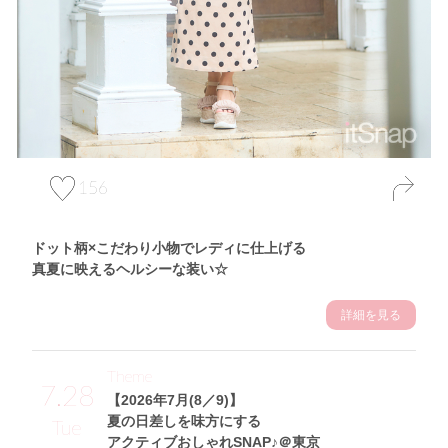
156
ドット柄×こだわり小物でレディに仕上げる
真夏に映えるヘルシーな装い☆
詳細を見る
Theme
7.28
【2026年7月(8／9)】
夏の日差しを味方にする
Tue
アクティブおしゃれSNAP♪＠東京