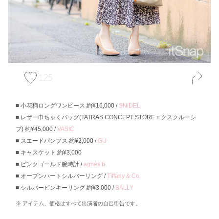
125
小花柄ロングワンピース 約¥16,000 /
SNIDEL
レザー巾ちゃくバッグ(TATRAS CONCEPT STOREエクスクルーシ
ブ) 約¥45,000 /
VASIC
スエードパンプス 約¥2,000 /
GU
キャスケット 約¥3,000
ピンクゴールド腕時計 /
agnès b.
オープンハートシルバーリング /
Tiffany & Co.
シルバーピンキーリング 約¥3,000 /
BALLY
アイテム、価格はすべて出演者の自己申告です。