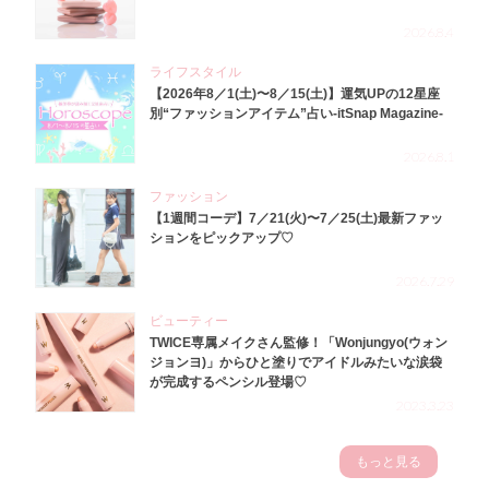
2026.8.4
ライフスタイル
【2026年8／1(土)〜8／15(土)】運気UPの12星座
別“ファッションアイテム”占い-itSnap Magazine-
2026.8.1
ファッション
【1週間コーデ】7／21(火)〜7／25(土)最新ファッ
ションをピックアップ♡
2026.7.29
ビューティー
TWICE専属メイクさん監修！「Wonjungyo(ウォン
ジョンヨ)」からひと塗りでアイドルみたいな涙袋
が完成するペンシル登場♡
2023.3.23
もっと見る