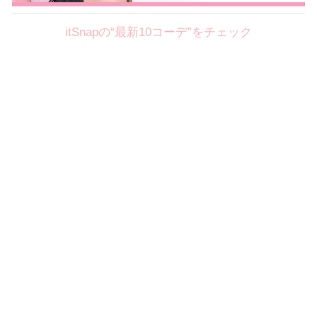
itSnapの“最新10コーデ”をチェック
Theme
8.7
【2026年8月(2／12)】
好印象を約束するミッドサマーの
Fri
旬スタイルに視線集中！ ＠東京
岩永莉子サン (149cm)
青山学院大学二年・20歳