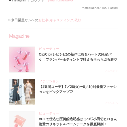
Instagramアカウント：
@oshichandayo
Photographer／Toru Hasumi
※米田栞里サンへの
お仕事(キャスティング)依頼
Magazine
ビューティー
CipiCipi(シピシピ)の新作は羽＆ハートの限定パ
ケ！プランパー＆ティントで叶える※もちぷる唇♡
2026.8.6
ファッション
【1週間コーデ】7／28(火)〜8／1(土)最新ファッシ
ョンをピックアップ♡
2026.8.5
ビューティー
VDLで仕込む圧倒的透明感ほっぺ♡小田切ヒロさん
絶賛のリキッド＆バームチークを徹底解剖！