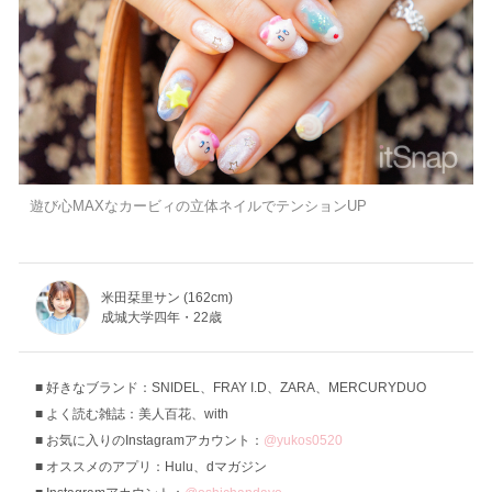
遊び心MAXなカービィの立体ネイルでテンションUP
米田栞里サン (162cm)
成城大学四年・22歳
好きなブランド：SNIDEL、FRAY I.D、ZARA、MERCURYDUO
よく読む雑誌：美人百花、with
お気に入りのInstagramアカウント：
@yukos0520
オススメのアプリ：Hulu、dマガジン