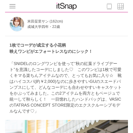
米田栞里サン (162cm)
成城大学四年・22歳
1枚でコーデが成立する小花柄
映えワンピがエフォートレスなのにシック！
「SNIDELのロングワンピを使って“秋の紅葉ドライブデー
ト”を意識したコーデにしました♡ このワンピは1枚で可愛
くキマる楽ちんアイテムなので、とってもお気に入り☆ 靴
はハイコスパ(約￥2,000)なのに歩きやすいGUのスエードパ
ンプスにして、どんなコーデにも合わせやすいキャスケット
をかぶってみました。この2アイテムを両方ともベージュで
統一して秋らしく！ 一目惚れしたハンドバッグは、VASIC
のTATRAS CONCEPT STORE限定のエクスクルーシブモデ
ルなんです♡」