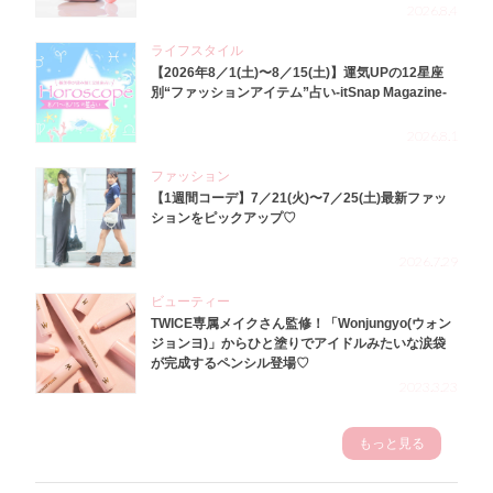
2026.8.4
ライフスタイル
【2026年8／1(土)〜8／15(土)】運気UPの12星座
別“ファッションアイテム”占い-itSnap Magazine-
2026.8.1
ファッション
【1週間コーデ】7／21(火)〜7／25(土)最新ファッ
ションをピックアップ♡
2026.7.29
ビューティー
TWICE専属メイクさん監修！「Wonjungyo(ウォン
ジョンヨ)」からひと塗りでアイドルみたいな涙袋
が完成するペンシル登場♡
2023.3.23
もっと見る