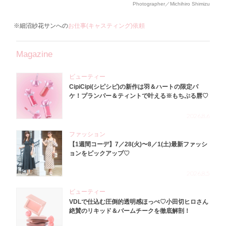
Photographer／Michihiro Shimizu
※細沼紗花サンへの
お仕事(キャスティング)依頼
Magazine
ビューティー
CipiCipi(シピシピ)の新作は羽＆ハートの限定パ
ケ！プランパー＆ティントで叶える※もちぷる唇♡
2026.8.6
ファッション
【1週間コーデ】7／28(火)〜8／1(土)最新ファッシ
ョンをピックアップ♡
2026.8.5
ビューティー
VDLで仕込む圧倒的透明感ほっぺ♡小田切ヒロさん
絶賛のリキッド＆バームチークを徹底解剖！