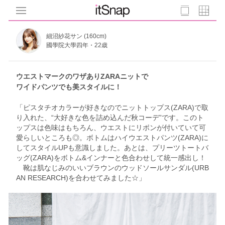
細沼紗花サン (160cm)
國學院大學四年・22歳
ウエストマークのワザありZARAニットで
ワイドパンツでも美スタイルに！
「ピスタチオカラーが好きなのでニットトップス(ZARA)で取
り入れた、“大好きな色を詰め込んだ秋コーデ”です。このト
ップスは色味はもちろん、ウエストにリボンが付いていて可
愛らしいところも◎。ボトムはハイウエストパンツ(ZARA)に
してスタイルUPも意識しました。あとは、プリーツトートバ
ッグ(ZARA)をボトム&インナーと色合わせして統一感出し！
靴は肌なじみのいいブラウンのウッドソールサンダル(URB
AN RESEARCH)を合わせてみました☆」