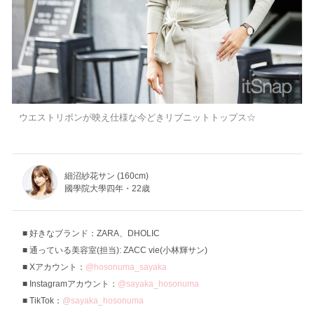
ウエストリボンが映え仕様な今どきリブニットトップス☆
細沼紗花サン (160cm)
國學院大學四年・22歳
好きなブランド：ZARA、DHOLIC
通っている美容室(担当): ZACC vie(小林輝サン)
Xアカウント：
@hosonuma_sayaka
Instagramアカウント：
@sayaka_hosonuma
TikTok：
@sayaka_hosonuma