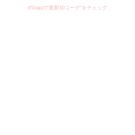
itSnapの“最新10コーデ”をチェック
Theme
8.7
【2026年8月(2／12)】
好印象を約束するミッドサマーの
Fri
旬スタイルに視線集中！ ＠東京
岩永莉子サン (149cm)
青山学院大学二年・20歳