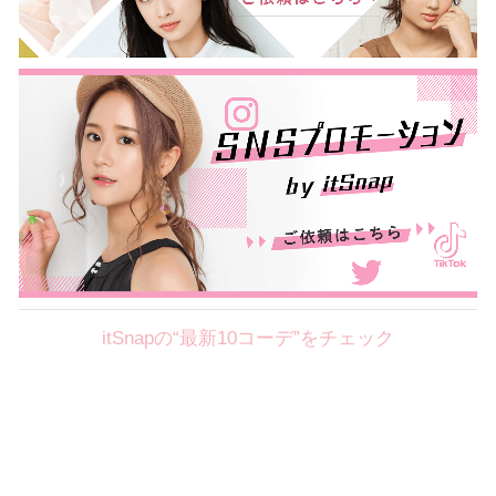
itSnapの“最新10コーデ”をチェック
Theme
8.7
【2026年8月(2／12)】
好印象を約束するミッドサマーの
Fri
旬スタイルに視線集中！ ＠東京