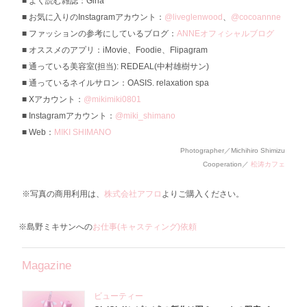
よく読む雑誌：Gina
お気に入りのInstagramアカウント：
@liveglenwood
、
@cocoannne
ファッションの参考にしているブログ：
ANNEオフィシャルブログ
オススメのアプリ：iMovie、Foodie、Flipagram
通っている美容室(担当): REDEAL(中村雄樹サン)
通っているネイルサロン：OASIS. relaxation spa
Xアカウント：
@mikimiki0801
Instagramアカウント：
@miki_shimano
Web：
MIKI SHIMANO
Photographer／Michihiro Shimizu
Cooperation／
松涛カフェ
※写真の商用利用は、
株式会社アフロ
よりご購入ください。
※島野ミキサンへの
お仕事(キャスティング)依頼
Magazine
ビューティー