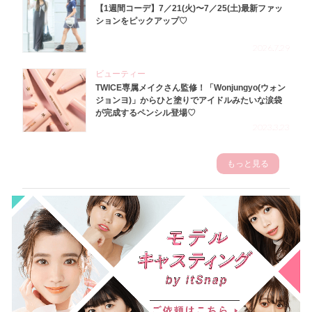
【1週間コーデ】7／21(火)〜7／25(土)最新ファッ
ションをピックアップ♡
2026.7.29
ビューティー
TWICE専属メイクさん監修！「Wonjungyo(ウォン
ジョンヨ)」からひと塗りでアイドルみたいな涙袋
が完成するペンシル登場♡
2023.3.23
もっと見る