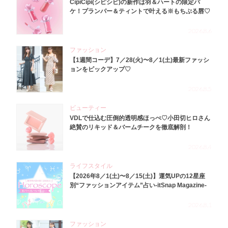
CipiCipi(シピシピ)の新作は羽＆ハートの限定パ
ケ！プランパー＆ティントで叶える※もちぷる唇♡
2026.8.6
ファッション
【1週間コーデ】7／28(火)〜8／1(土)最新ファッシ
ョンをピックアップ♡
2026.8.5
ビューティー
VDLで仕込む圧倒的透明感ほっぺ♡小田切ヒロさん
絶賛のリキッド＆バームチークを徹底解剖！
2026.8.4
ライフスタイル
【2026年8／1(土)〜8／15(土)】運気UPの12星座
別“ファッションアイテム”占い-itSnap Magazine-
2026.8.1
ファッション