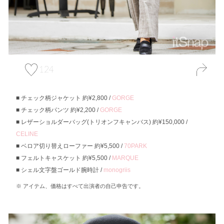
124
チェック柄ジャケット 約¥2,800 /
GORGE
チェック柄パンツ 約¥2,200 /
GORGE
レザーショルダーバッグ(トリオンフキャンバス) 約¥150,000 /
CELINE
ベロア切り替えローファー 約¥5,500 /
70PARK
フェルトキャスケット 約¥5,500 /
MARQUE
シェル文字盤ゴールド腕時計 /
monogriis
アイテム、価格はすべて出演者の自己申告です。