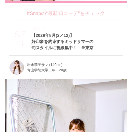
itSnapの“最新10コーデ”をチェック
Theme
8.7
【2026年8月(2／12)】
好印象を約束するミッドサマーの
Fri
旬スタイルに視線集中！ ＠東京
岩永莉子サン (149cm)
青山学院大学二年・20歳