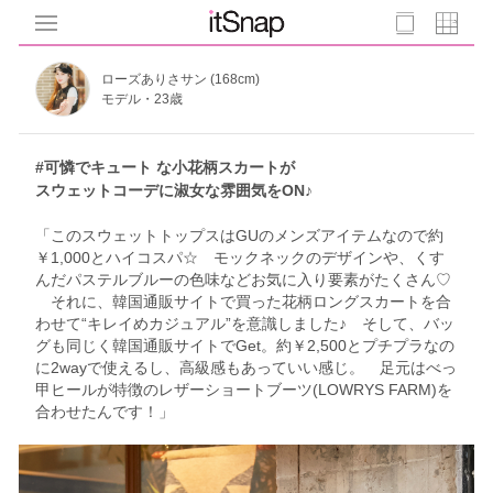
ローズありさサン (168cm)
モデル・23歳
#可憐でキュート な小花柄スカートが
スウェットコーデに淑女な雰囲気をON♪
「このスウェットトップスはGUのメンズアイテムなので約
￥1,000とハイコスパ☆ モックネックのデザインや、くす
んだパステルブルーの色味などお気に入り要素がたくさん♡
それに、韓国通販サイトで買った花柄ロングスカートを合
わせて“キレイめカジュアル”を意識しました♪ そして、バッ
グも同じく韓国通販サイトでGet。約￥2,500とプチプラなの
に2wayで使えるし、高級感もあっていい感じ。 足元はべっ
甲ヒールが特徴のレザーショートブーツ(LOWRYS FARM)を
合わせたんです！」