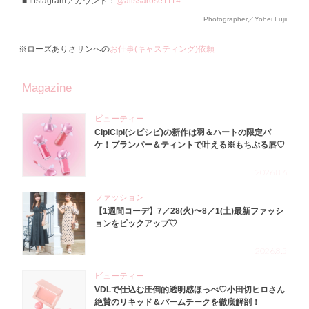
Instagramアカウント：
@alissarose1114
Photographer／Yohei Fujii
※ローズありさサンへの
お仕事(キャスティング)依頼
Magazine
ビューティー
CipiCipi(シピシピ)の新作は羽＆ハートの限定パ
ケ！プランパー＆ティントで叶える※もちぷる唇♡
2026.8.6
ファッション
【1週間コーデ】7／28(火)〜8／1(土)最新ファッシ
ョンをピックアップ♡
2026.8.5
ビューティー
VDLで仕込む圧倒的透明感ほっぺ♡小田切ヒロさん
絶賛のリキッド＆バームチークを徹底解剖！