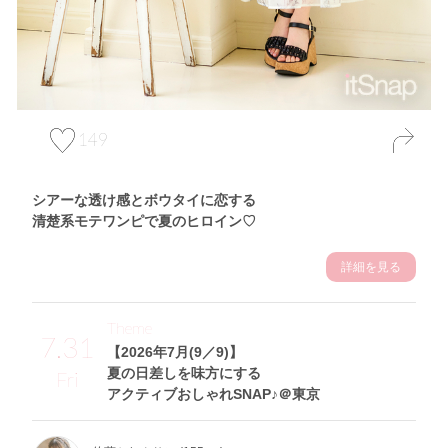
149
シアーな透け感とボウタイに恋する
清楚系モテワンピで夏のヒロイン♡
詳細を見る
Theme
7.31
【2026年7月(9／9)】
夏の日差しを味方にする
Fri
アクティブおしゃれSNAP♪＠東京