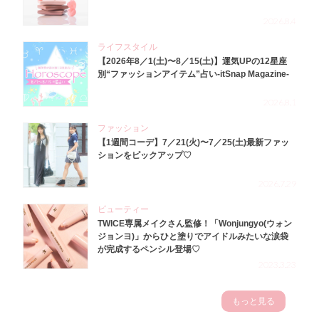
2026.8.4
ライフスタイル
【2026年8／1(土)〜8／15(土)】運気UPの12星座
別“ファッションアイテム”占い-itSnap Magazine-
2026.8.1
ファッション
【1週間コーデ】7／21(火)〜7／25(土)最新ファッ
ションをピックアップ♡
2026.7.29
ビューティー
TWICE専属メイクさん監修！「Wonjungyo(ウォン
ジョンヨ)」からひと塗りでアイドルみたいな涙袋
が完成するペンシル登場♡
2023.3.23
もっと見る