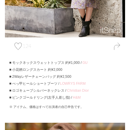
124
モックネックスウェットトップス 約¥1,000 /
GU
小花柄ロングスカート 約¥2,000
2Wayレザーチェーンバッグ 約¥2,500
べっ甲ヒールショートブーツ /
LOWRYS FARM
ロゴキューブシルバーネックレス /
Christian Dior
ピンクゴールドリング(左手人差し指) /
H&M
アイテム、価格はすべて出演者の自己申告です。