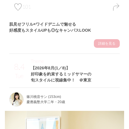
101
肌見せフリル×ワイドデニムで魅せる
好感度もスタイルUPも◎なキャンパスLOOK
詳細を見る
Theme
8.4
【2026年8月(1／8)】
好印象を約束するミッドサマーの
Tue
旬スタイルに視線集中！ ＠東京
篠川桃音サン (153cm)
慶應義塾大学二年・20歳