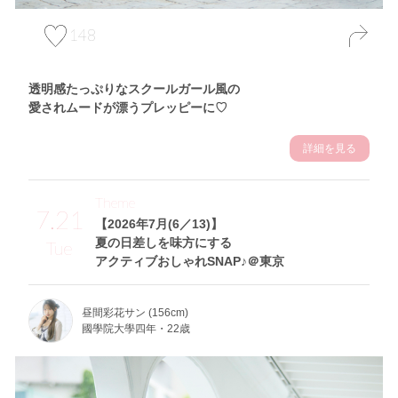
148
透明感たっぷりなスクールガール風の
愛されムードが漂うプレッピーに♡
詳細を見る
Theme
7.21
【2026年7月(6／13)】
夏の日差しを味方にする
Tue
アクティブおしゃれSNAP♪＠東京
昼間彩花サン (156cm)
國學院大學四年・22歳