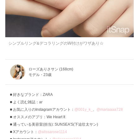
シンプルリング&デコラリングのW付けがワザあり☆
ローズありさサン (168cm)
モデル・23歳
好きなブランド：ZARA
よく読む雑誌：ar
お気に入りのInstagramアカウント：
@001y_k_
、
@mariaaaa728
オススメのアプリ：We Heart It
通っている美容室(担当): SUNSEA'S(下迫壮太サン)
Xアカウント：
@alissarose1114