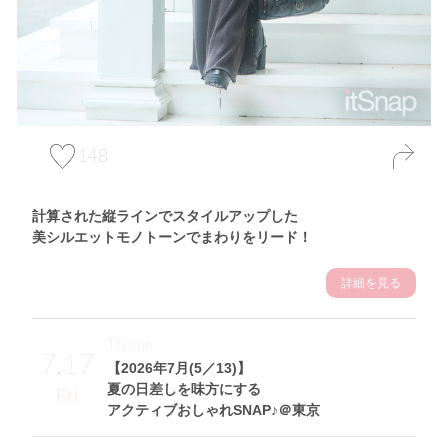
148
計算された縦ラインでスタイルアップした
美シルエットモノトーンでまわりをリード！
詳細を見る
Theme
7.17
【2026年7月(5／13)】
夏の日差しを味方にする
Fri
アクティブおしゃれSNAP♪＠東京