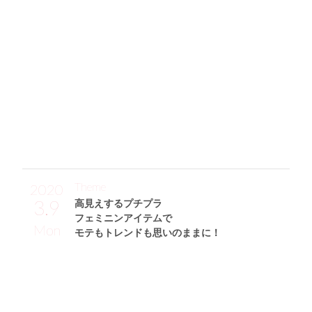
「このスウェットトップスはGUのメンズアイテムなので約
￥1,000とハイコスパ☆ モックネックのデザインや、くす
んだパステルブルーの色味などお気に入り要素がたくさん♡
それに、韓国通販サイトで買った花柄ロングスカートを合
わせて“キレイめカジュアル”を意識しました♪ そして、バッ
グも同じく韓国通販サイトでGet。約￥2,500とプチプラなの
に2wayで使えるし、高級感もあっていい感じ。 足元はべっ
甲ヒールが特徴のレザーショートブーツ(LOWRYS FARM)を
合わせたんです！」
Theme
2020
3.9
高見えするプチプラ
フェミニンアイテムで
Mon
モテもトレンドも思いのままに！
ローズありさサン (168cm)
モデル・22歳