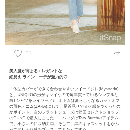
153
美人度が高まるエレガントな
細見えIラインコーデが魅力的♡
「体型カバーができて合わせやすいツイードジレ(Mystrada)
と、UNIQLOの形がキレイなので毎年買っているシンプルな
白Tシャツをレイヤード♪ ボトムは夏らしくなるカットオフ
の薄色デニム(ZARA)にして、足首見せでヌケ感をつくったの
がポイント。白のフラットシューズは韓国セレクトショップ
のQUNGで購入しました！ バッグはTory Burchのアイテム
で、小さいのに収納力◎。そして、黒のキャスケットをかぶ
っておしゃれ感をプラスしてみたんです☆」