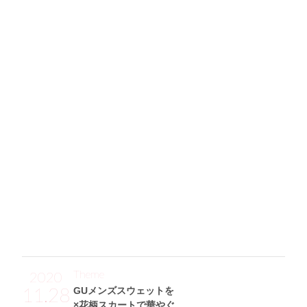
156
モノトーンのワンピレイヤードにUNIQLOの
カーキカーデを羽織っておしゃれ感が倍増！
「シンプルで着やすいデザインのブラックキャミロングワン
ピ(LVEU.)のインナーに、白のキャミソール(Chico)を重ね着
してヌケ感を出しました。その上に羽織った秋っぽさが出る
カーキのニットカーデはUNIQLOのもの♪ 足元はZARAのサ
ンダルでなんにでも合わせやすくて◎。ミニサイズのかごバ
ッグも、サンダルと同じZARAのアイテム。あとは、Larme.
のきゃしゃなゴールドネックレスでデコルテをちょっぴり華
やかにしています♡」
Theme
2020
11.28
GUメンズスウェットを
×花柄スカートで華やぐ