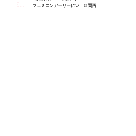
Sat
フェミニンガーリーに♡ ＠関西
ローズありさサン (168cm)
モデル・23歳