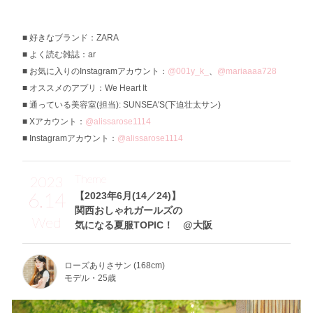
好きなブランド：ZARA
よく読む雑誌：ar
お気に入りのInstagramアカウント：
@001y_k_
、
@mariaaaa728
オススメのアプリ：We Heart It
通っている美容室(担当): SUNSEA'S(下迫壮太サン)
Xアカウント：
@alissarose1114
Instagramアカウント：
@alissarose1114
Theme
2023
6.14
【2023年6月(14／24)】
関西おしゃれガールズの
Wed
気になる夏服TOPIC！ @大阪
ローズありさサン (168cm)
モデル・25歳