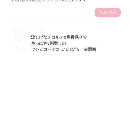
詳細を見る
Theme
2022
9.8
涼しげなデコルテ&肩身見せで
色っぽさ3割増しの
Thu
ワンピコーデに“いいね”☆ ＠関西
ローズありさサン (168cm)
モデル・24歳