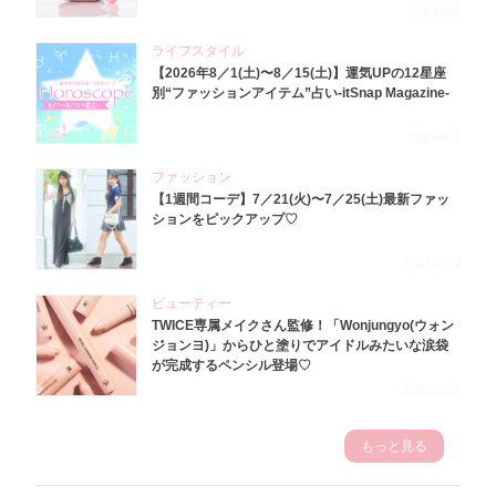
2026.8.4
ライフスタイル
【2026年8／1(土)〜8／15(土)】運気UPの12星座
別“ファッションアイテム”占い-itSnap Magazine-
2026.8.1
ファッション
【1週間コーデ】7／21(火)〜7／25(土)最新ファッ
ションをピックアップ♡
2026.7.29
ビューティー
TWICE専属メイクさん監修！「Wonjungyo(ウォン
ジョンヨ)」からひと塗りでアイドルみたいな涙袋
が完成するペンシル登場♡
2023.3.23
もっと見る