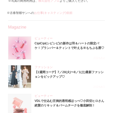
※写真の商用利用は、
株式会社アフロ
よりご購入ください。
※古春智都サンへの
お仕事(キャスティング)依頼
Magazine
ビューティー
CipiCipi(シピシピ)の新作は羽＆ハートの限定パ
ケ！プランパー＆ティントで叶える※もちぷる唇♡
2026.8.6
ファッション
【1週間コーデ】7／28(火)〜8／1(土)最新ファッシ
ョンをピックアップ♡
2026.8.5
ビューティー
VDLで仕込む圧倒的透明感ほっぺ♡小田切ヒロさん
絶賛のリキッド＆バームチークを徹底解剖！