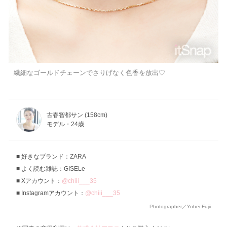
繊細なゴールドチェーンでさりげなく色香を放出♡
古春智都サン (158cm)
モデル・24歳
好きなブランド：ZARA
よく読む雑誌：GISELe
Xアカウント：
@chiii___35
Instagramアカウント：
@chiii___35
Photographer／Yohei Fujii