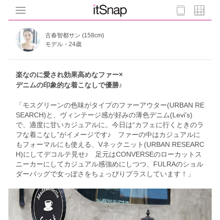
古春智都サン (158cm)
モデル・24歳
楽なのに愛され効果高めなファー×
デニムの印象的な着こなしで優勝♪
「モスグリーンの色味がタイプのファーアウター(URBAN RE
SEARCH)と、ヴィンテージ感が好みの薄色デニム(Levi's)
で、適度に甘いカジュアルに。今日は“カフェに行くときのラ
フな着こなし”がイメージです♪ ファーの中はカジュアルに
もフォーマルにも使える、Vネックニット(URBAN RESEARC
H)にしてデコルテ見せ♪ 足元はCONVERSEのローカットス
ニーカーにしてカジュアル感強めにしつつ、FULRAのショル
ダーバッグで女っぽさをちょっぴりプラスしています！」