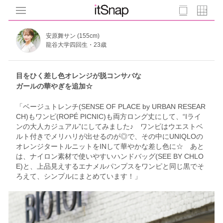
安原舞サン (155cm)
龍谷大学四回生・23歳
目をひく差し色オレンジが脱コンサバな
ガールの華やぎを追加☆
「ベージュトレンチ(SENSE OF PLACE by URBAN RESEAR
CH)もワンピ(ROPÉ PICNIC)も両方ロング丈にして、“Iライ
ンの大人カジュアル”にしてみました♪ ワンピはウエストベ
ルト付きでメリハリが出せるのが◎で、その中にUNIQLOの
オレンジタートルニットをINして華やかな差し色に☆ あと
は、ナイロン素材で使いやすいハンドバッグ(SEE BY CHLO
E)と、上品見えするエナメルパンプスをワンピと同じ黒でそ
ろえて、シンプルにまとめています！」