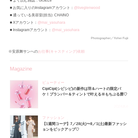
よく読む雑誌：GISELe
お気に入りのInstagramアカウント：
@liveglenwood
通っている美容室(担当): CHAINO
Xアカウント：
@mai_yasuhara
Instagramアカウント：
@mai_yasuhara
Photographer／Yohei Fujii
※安原舞サンへの
お仕事(キャスティング)依頼
Magazine
ビューティー
CipiCipi(シピシピ)の新作は羽＆ハートの限定パ
ケ！プランパー＆ティントで叶える※もちぷる唇♡
2026.8.6
ファッション
【1週間コーデ】7／28(火)〜8／1(土)最新ファッシ
ョンをピックアップ♡