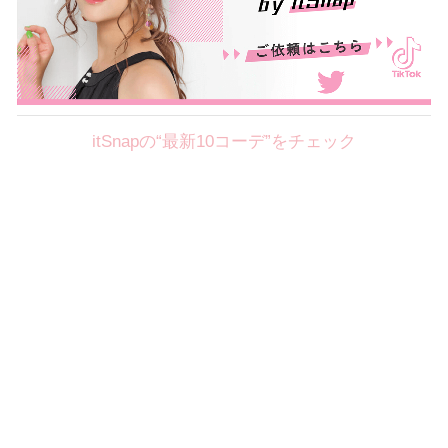
itSnapの“最新10コーデ”をチェック
Theme
8.7
【2026年8月(2／12)】
好印象を約束するミッドサマーの
Fri
旬スタイルに視線集中！ ＠東京
岩永莉子サン (149cm)
青山学院大学二年・20歳