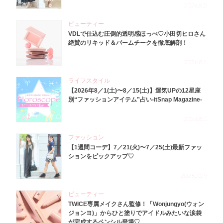
2026.8.5
ビューティー
VDLで仕込む圧倒的透明感ほっぺ♡小田切ヒロさん
絶賛のリキッド＆バームチークを徹底解剖！
2026.8.4
ライフスタイル
【2026年8／1(土)〜8／15(土)】運気UPの12星座
別“ファッションアイテム”占い-itSnap Magazine-
2026.8.1
ファッション
【1週間コーデ】7／21(火)〜7／25(土)最新ファッ
ションをピックアップ♡
2026.7.29
ビューティー
TWICE専属メイクさん監修！「Wonjungyo(ウォン
ジョンヨ)」からひと塗りでアイドルみたいな涙袋
が完成するペンシル登場♡