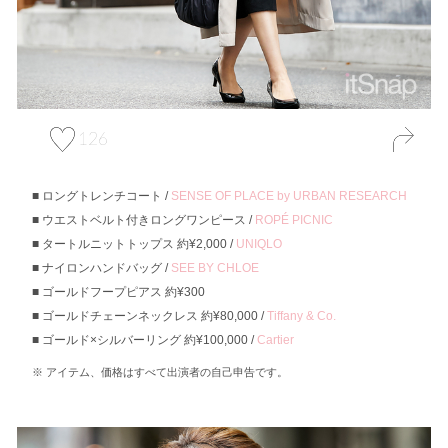
126
ロングトレンチコート /
SENSE OF PLACE by URBAN RESEARCH
ウエストベルト付きロングワンピース /
ROPÉ PICNIC
タートルニットトップス 約¥2,000 /
UNIQLO
ナイロンハンドバッグ /
SEE BY CHLOE
ゴールドフープピアス 約¥300
ゴールドチェーンネックレス 約¥80,000 /
Tiffany & Co.
ゴールド×シルバーリング 約¥100,000 /
Cartier
アイテム、価格はすべて出演者の自己申告です。